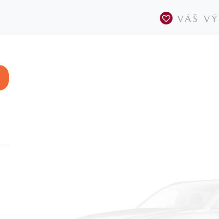
VÁŠ V
V