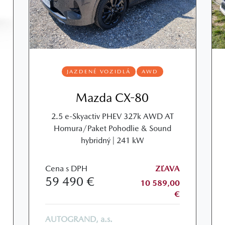
JAZDENÉ VOZIDLÁ
AWD
Mazda CX-80
2.5 e-Skyactiv PHEV 327k AWD AT
Homura/Paket Pohodlie & Sound
hybridný | 241 kW
Cena s DPH
ZĽAVA
59 490 €
10 589,00
€
AUTOGRAND, a.s.