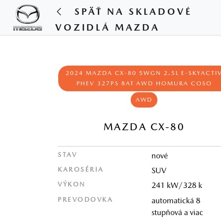
SPÄŤ NA SKLADOVÉ
VOZIDLÁ MAZDA
2024 MAZDA CX‑80 5WGN 2.5L E‑SKYACTI
PHEV 327PS 8AT AWD HOMURA COSO
AWD
MAZDA CX-80
STAV
nové
KAROSÉRIA
SUV
VÝKON
241 kW/328 k
PREVODOVKA
automatická 8
stupňová a viac