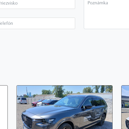
Priezvisko*
P
Telefón*