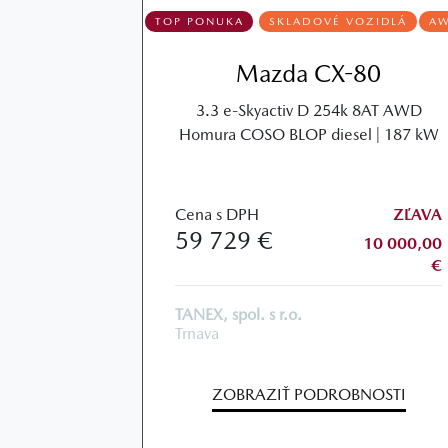
TOP PONUKA
SKLADOVÉ VOZIDLÁ
A
Mazda CX-80
3.3 e-Skyactiv D 254k 8AT AWD
Homura COSO BLOP diesel | 187 kW
Cena s DPH
ZĽAVA
59 729 €
10 000,00
€
TANEX, spol. s r.o.
Trnava
ZOBRAZIŤ PODROBNOSTI