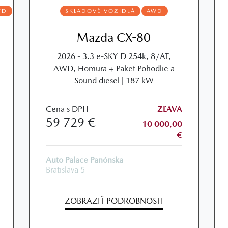
WD
SKLADOVÉ VOZIDLÁ
AWD
Mazda CX-80
2026 - 3.3 e-SKY-D 254k, 8/AT,
AWD, Homura + Paket Pohodlie a
Sound diesel | 187 kW
Cena s DPH
ZĽAVA
59 729 €
10 000,00
€
Auto Palace Panónska
Bratislava 5
ZOBRAZIŤ PODROBNOSTI