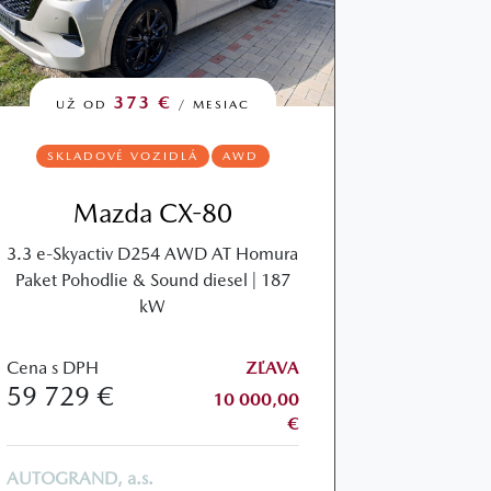
373 €
UŽ OD
/ MESIAC
SKLADOVÉ VOZIDLÁ
AWD
Mazda CX-80
3.3 e-Skyactiv D254 AWD AT Homura
Paket Pohodlie & Sound diesel | 187
kW
Cena s DPH
ZĽAVA
59 729 €
10 000,00
€
AUTOGRAND, a.s.