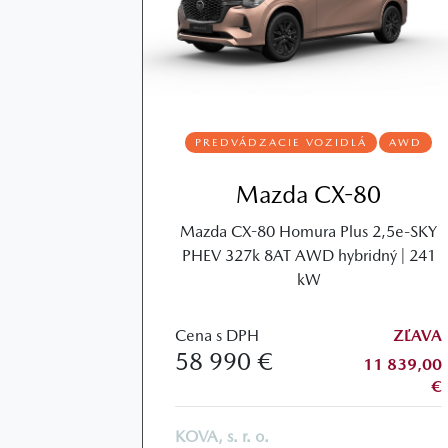
PREDVÁDZACIE VOZIDLÁ
AWD
Mazda CX-80
Mazda CX-80 Homura Plus 2,5e-SKY
PHEV 327k 8AT AWD hybridný | 241
kW
Cena s DPH
ZĽAVA
58 990 €
11 839,00
€
KOVA, s. r. o.