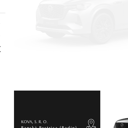
€
€
€
KOVA, S. R. O.
Banská Bystrica (Badín)