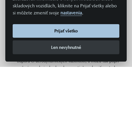
nevzťahujú na konkrétne vozidlo a nie sú súčasťou
skladových vozidlách, kliknite na Prijať všetky alebo
ponuky, a slúžia len na účely porovnania jednotlivých
si môžete zmeniť svoje
nastavenia
.
typov a modelov vozidiel. Spotreba paliva či energie a
emisie CO2 konkrétneho vozidla závisia nielen od
hospodárneho využitia paliva, ale sú ovplyvnené aj
Prijať všetko
spôsobom jazdy a ďalšími netechnickými faktormi (napr.
podmienkami okolia). Dodatočná výbava a príslušenstvo
Len nevyhnutné
(nástavby, pneumatiky, atď.) môžu mať za následok
zmenu jazdných parametrov, napr. hmotnosti, valivého
odporu či aerodynamických vlastností, a môžu tak popri
počasí a podmienkach v doprave tiež ovplyvniť spotrebu
paliva či energie a výkon. Hodnoty spotreby paliva,
spotreby energie a emisií CO2 platia v určitom intervale
a môžu sa líšiť v závislosti od zvoleného rozmeru
pneumatík a použitia prvkov výbavy na želanie. Údaje o
spotrebe paliva, energie a emisiách pre všetky nové
modely osobných automobilov sú zadarmo k dispozícii
na všetkých predajných miestach MAZDA v rámci celej
Európskej únie.