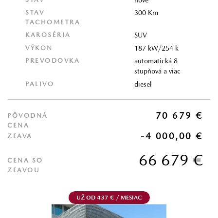
STAV
300 Km
TACHOMETRA
KAROSÉRIA
SUV
VÝKON
187 kW/254 k
PREVODOVKA
automatická 8
stupňová a viac
PALIVO
diesel
70 679 €
PÔVODNÁ
CENA
-4 000,00 €
ZĽAVA
66 679 €
CENA SO
ZĽAVOU
UŽ OD 437 € / MESIAC