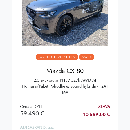
JAZDENÉ VOZIDLÁ
AWD
Mazda CX-80
2.5 e-Skyactiv PHEV 327k AWD AT
Homura/Paket Pohodlie & Sound hybridný | 241
kW
Cena s DPH
ZĽAVA
59 490 €
10 589,00 €
AUTOGRAND, a.s.