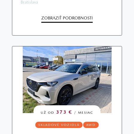
Bratislava
ZOBRAZIŤ PODROBNOSTI
373 €
UŽ OD
/ MESIAC
SKLADOVÉ VOZIDLÁ
AWD