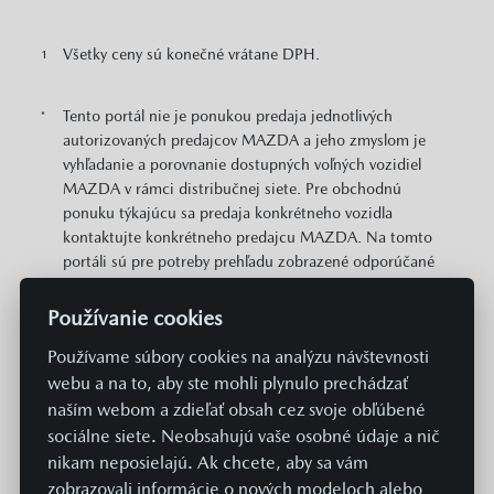
Všetky ceny sú konečné vrátane DPH.
1
Tento portál nie je ponukou predaja jednotlivých
*
autorizovaných predajcov MAZDA a jeho zmyslom je
vyhľadanie a porovnanie dostupných voľných vozidiel
MAZDA v rámci distribučnej siete. Pre obchodnú
ponuku týkajúcu sa predaja konkrétneho vozidla
kontaktujte konkrétneho predajcu MAZDA. Na tomto
portáli sú pre potreby prehľadu zobrazené odporúčané
cenníkové ceny konkrétnych modelov MAZDA v EUR s
DPH. Zobrazené môžu byť aj informácie o plošne
Používanie cookies
dostupných cenových zvýhodneniach a akciách v
Používame súbory cookies na analýzu návštevnosti
predajnej sieti MAZDA vzťahujúcich sa na daný model.
webu a na to, aby ste mohli plynulo prechádzať
Zobrazené cena neobsahuje prípravu a aktiváciu vozidla
v systémoch Mazda v hodnote 369 EUR. Hodnoty
naším webom a zdieľať obsah cez svoje obľúbené
spotreby paliva, energií a emisií uvádzané na týchto
sociálne siete. Neobsahujú vaše osobné údaje a nič
stránkach sú získavané aktuálne predpísaným
nikam neposielajú. Ak chcete, aby sa vám
normovaným spôsobom merania. Údaje sa teda
zobrazovali informácie o nových modeloch alebo