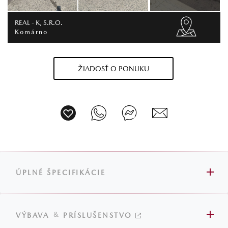
REAL - K, S.R.O.
Komárno
ŽIADOSŤ O PONUKU
ÚPLNÉ ŠPECIFIKÁCIE
&
VÝBAVA
PRÍSLUŠENSTVO