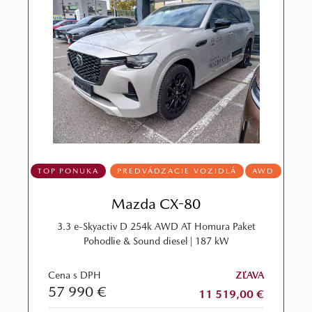
TOP PONUKA
PREDVÁDZACIE VOZIDLÁ
AWD
Mazda CX-80
3.3 e-Skyactiv D 254k AWD AT Homura Paket
Pohodlie & Sound diesel | 187 kW
Cena s DPH
ZĽAVA
57 990 €
11 519,00 €