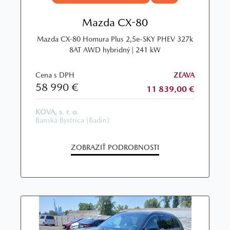
Mazda CX-80
Mazda CX-80 Homura Plus 2,5e-SKY PHEV 327k
8AT AWD hybridný | 241 kW
Cena s DPH
ZĽAVA
58 990 €
11 839,00 €
KOVA, s. r. o.
Banská Bystrica (Badín)
ZOBRAZIŤ PODROBNOSTI