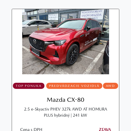
TOP PONUKA
PREDVÁDZACIE VOZIDLÁ
AWD
Mazda CX-80
2.5 e-Skyactiv PHEV 327k AWD AT HOMURA
PLUS hybridný | 241 kW
Cena s DPH
ZĽAVA