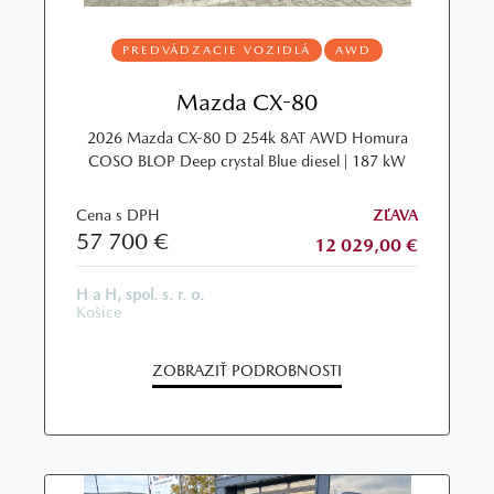
PREDVÁDZACIE VOZIDLÁ
AWD
Mazda CX-80
2026 Mazda CX-80 D 254k 8AT AWD Homura
COSO BLOP Deep crystal Blue diesel | 187 kW
Cena s DPH
ZĽAVA
57 700 €
12 029,00 €
H a H, spol. s. r. o.
Košice
ZOBRAZIŤ PODROBNOSTI