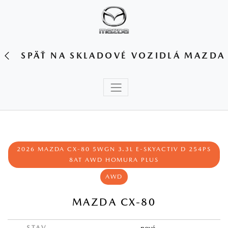
SPÄŤ NA SKLADOVÉ VOZIDLÁ MAZDA
2026 MAZDA CX-80 5WGN 3.3L E-SKYACTIV D 254PS
8AT AWD HOMURA PLUS
AWD
MAZDA CX-80
STAV
nové