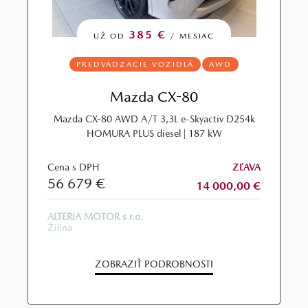
385 €
UŽ OD
/ MESIAC
PREDVÁDZACIE VOZIDLÁ
AWD
Mazda CX-80
Mazda CX-80 AWD A/T 3,3L e-Skyactiv D254k
HOMURA PLUS diesel | 187 kW
Cena s DPH
ZĽAVA
56 679 €
14 000,00 €
ALTERIA MOTOR s r.o.
Žilina
ZOBRAZIŤ PODROBNOSTI