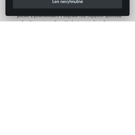
Len nevyhnutné
zmenu jazdných parametrov, napr. hmotnosti, valivého
odporu či aerodynamických vlastností, a môžu tak popri
počasí a podmienkach v doprave tiež ovplyvniť spotrebu
paliva či energie a výkon. Hodnoty spotreby paliva,
spotreby energie a emisií CO2 platia v určitom intervale
a môžu sa líšiť v závislosti od zvoleného rozmeru
pneumatík a použitia prvkov výbavy na želanie. Údaje o
spotrebe paliva, energie a emisiách pre všetky nové
modely osobných automobilov sú zadarmo k dispozícii
na všetkých predajných miestach MAZDA v rámci celej
Európskej únie.