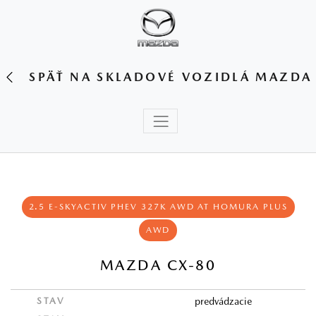
SPÄŤ NA SKLADOVÉ VOZIDLÁ MAZDA
2.5 E-SKYACTIV PHEV 327K AWD AT HOMURA PLUS
AWD
MAZDA CX-80
STAV
predvádzacie