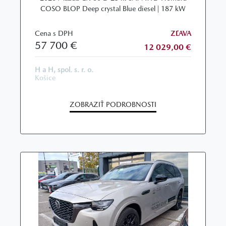
COSO BLOP Deep crystal Blue diesel | 187 kW
Cena s DPH
ZĽAVA
57 700 €
12 029,00 €
H a H, spol. s. r. o.
Košice
ZOBRAZIŤ PODROBNOSTI