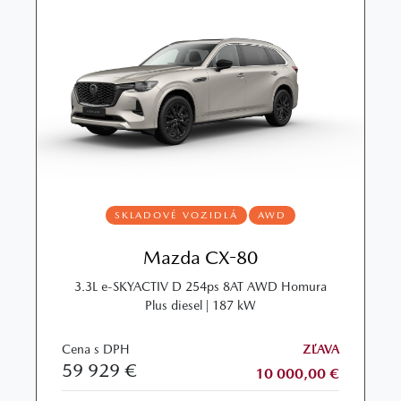
SKLADOVÉ VOZIDLÁ
AWD
Mazda CX-80
3.3L e‑SKYACTIV D 254ps 8AT AWD Homura
Plus diesel | 187 kW
Cena s DPH
ZĽAVA
59 929 €
10 000,00 €