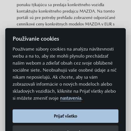
ponuku týkajúcu sa predaja konkrétneho vozidla
kontaktujte konkrétneho predajcu MAZDA. Na tomto
portáli sú pre potreby prehľadu zobrazené odporúčané
cenníkové ceny konkrétnych modelov MAZDA v EUR s
DPH. Zobrazené môžu byť aj informácie o plošne
dostupných cenových zvýhodneniach a akciách v
Používanie cookies
predajnej sieti MAZDA vzťahujúcich sa na daný model.
Používame súbory cookies na analýzu návštevnosti
Zobrazené cena neobsahuje prípravu a aktiváciu vozidla
webu a na to, aby ste mohli plynulo prechádzať
v systémoch Mazda v hodnote 369 EUR. Hodnoty
spotreby paliva, energií a emisií uvádzané na týchto
naším webom a zdieľať obsah cez svoje obľúbené
stránkach sú získavané aktuálne predpísaným
sociálne siete. Neobsahujú vaše osobné údaje a nič
normovaným spôsobom merania. Údaje sa teda
nikam neposielajú. Ak chcete, aby sa vám
nevzťahujú na konkrétne vozidlo a nie sú súčasťou
zobrazovali informácie o nových modeloch alebo
ponuky, a slúžia len na účely porovnania jednotlivých
skladových vozidlách, kliknite na Prijať všetky alebo
typov a modelov vozidiel. Spotreba paliva či energie a
si môžete zmeniť svoje
nastavenia
.
emisie CO2 konkrétneho vozidla závisia nielen od
hospodárneho využitia paliva, ale sú ovplyvnené aj
spôsobom jazdy a ďalšími netechnickými faktormi (napr.
Prijať všetko
podmienkami okolia). Dodatočná výbava a príslušenstvo
(nástavby, pneumatiky, atď.) môžu mať za následok