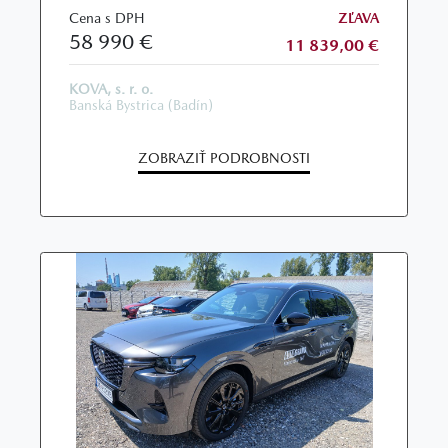
Cena s DPH
ZĽAVA
58 990 €
11 839,00 €
KOVA, s. r. o.
Banská Bystrica (Badín)
ZOBRAZIŤ PODROBNOSTI