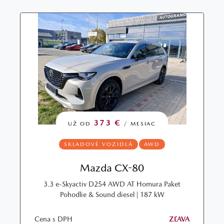
373 €
UŽ OD
/ MESIAC
SKLADOVÉ VOZIDLÁ
AWD
Mazda CX-80
3.3 e-Skyactiv D254 AWD AT Homura Paket
Pohodlie & Sound diesel | 187 kW
Cena s DPH
ZĽAVA