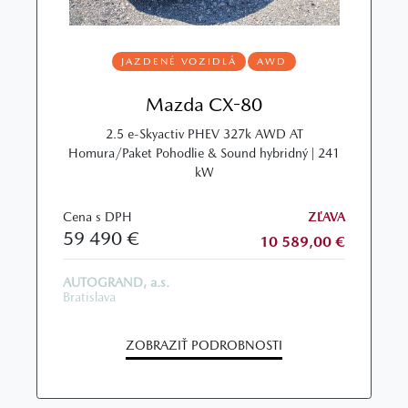
JAZDENÉ VOZIDLÁ
AWD
Mazda CX-80
2.5 e-Skyactiv PHEV 327k AWD AT
Homura/Paket Pohodlie & Sound hybridný | 241
kW
Cena s DPH
ZĽAVA
59 490 €
10 589,00 €
AUTOGRAND, a.s.
Bratislava
ZOBRAZIŤ PODROBNOSTI