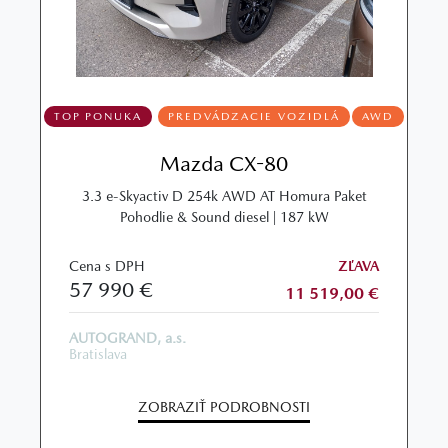
TOP PONUKA
PREDVÁDZACIE VOZIDLÁ
AWD
Mazda CX-80
3.3 e-Skyactiv D 254k AWD AT Homura Paket
Pohodlie & Sound diesel | 187 kW
Cena s DPH
ZĽAVA
57 990 €
11 519,00 €
AUTOGRAND, a.s.
Bratislava
ZOBRAZIŤ PODROBNOSTI