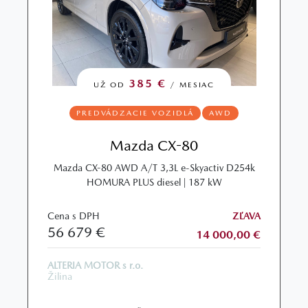
385 €
UŽ OD
/ MESIAC
PREDVÁDZACIE VOZIDLÁ
AWD
Mazda CX-80
Mazda CX-80 AWD A/T 3,3L e-Skyactiv D254k
HOMURA PLUS diesel | 187 kW
Cena s DPH
ZĽAVA
56 679 €
14 000,00 €
ALTERIA MOTOR s r.o.
Žilina