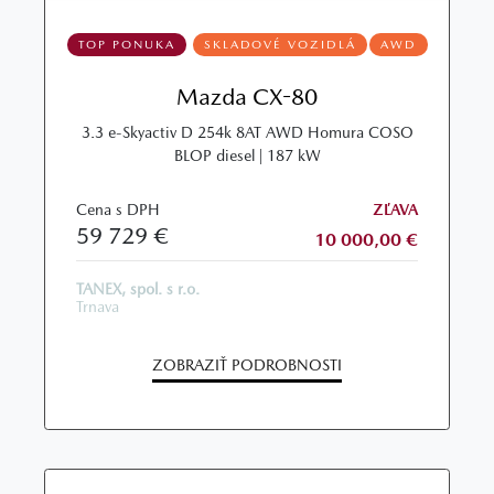
TOP PONUKA
SKLADOVÉ VOZIDLÁ
AWD
Mazda CX-80
3.3 e-Skyactiv D 254k 8AT AWD Homura COSO
BLOP diesel | 187 kW
Cena s DPH
ZĽAVA
59 729 €
10 000,00 €
TANEX, spol. s r.o.
Trnava
ZOBRAZIŤ PODROBNOSTI