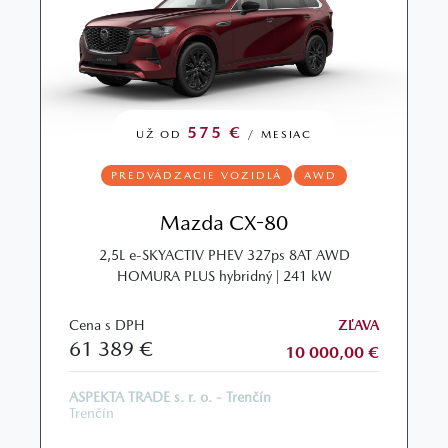
575 €
UŽ OD
/ MESIAC
PREDVÁDZACIE VOZIDLÁ
AWD
Mazda CX-80
2,5L e-SKYACTIV PHEV 327ps 8AT AWD
HOMURA PLUS hybridný | 241 kW
Cena s DPH
ZĽAVA
61 389 €
10 000,00 €
ASPEKTA TRADE s. r. o. - Trenčín
Trenčín