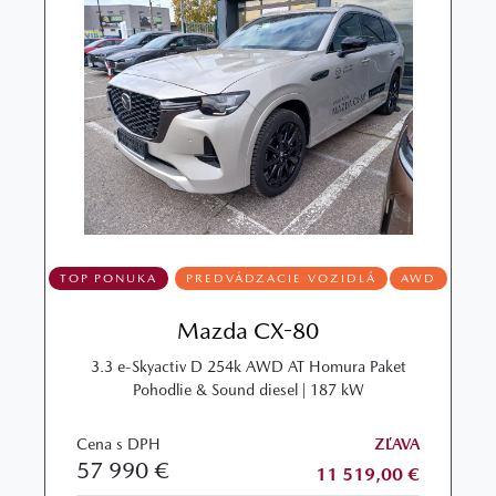
TOP PONUKA
PREDVÁDZACIE VOZIDLÁ
AWD
Mazda CX-80
3.3 e-Skyactiv D 254k AWD AT Homura Paket
Pohodlie & Sound diesel | 187 kW
Cena s DPH
ZĽAVA
57 990 €
11 519,00 €