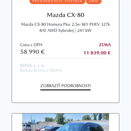
PREDVÁDZACIE VOZIDLÁ
AWD
Mazda CX-80
Mazda CX-80 Homura Plus 2,5e-SKY PHEV 327k
8AT AWD hybridný | 241 kW
Cena s DPH
ZĽAVA
58 990 €
11 839,00 €
KOVA, s. r. o.
Banská Bystrica (Badín)
ZOBRAZIŤ PODROBNOSTI