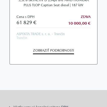
3,3L e-SKYACTIV D 254ps 8AT AWD HOMURA
PLUS TLOP Captian Seat diesel | 187 kW
Cena s DPH
ZĽAVA
61 829 €
10 000,00 €
ASPEKTA TRADE s. r. o. - Trenčín
Trenčín
ZOBRAZIŤ PODROBNOSTI