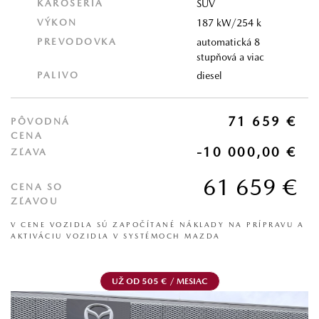
KAROSÉRIA
SUV
VÝKON
187 kW/254 k
PREVODOVKA
automatická 8
stupňová a viac
PALIVO
diesel
71 659 €
PÔVODNÁ
CENA
-10 000,00 €
ZĽAVA
61 659 €
CENA SO
ZĽAVOU
V CENE VOZIDLA SÚ ZAPOČÍTANÉ NÁKLADY NA PRÍPRAVU A
AKTIVÁCIU VOZIDLA V SYSTÉMOCH MAZDA
UŽ OD 505 € / MESIAC