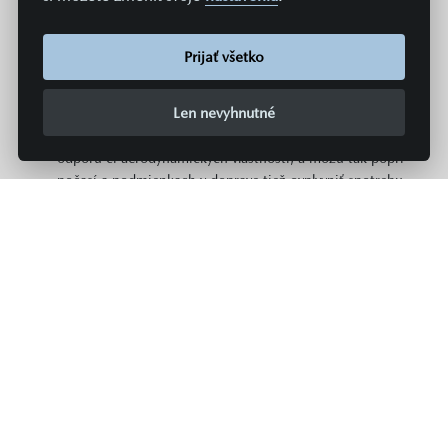
typov a modelov vozidiel. Spotreba paliva či energie a
emisie CO2 konkrétneho vozidla závisia nielen od
hospodárneho využitia paliva, ale sú ovplyvnené aj
Prijať všetko
spôsobom jazdy a ďalšími netechnickými faktormi (napr.
podmienkami okolia). Dodatočná výbava a príslušenstvo
Len nevyhnutné
(nástavby, pneumatiky, atď.) môžu mať za následok
zmenu jazdných parametrov, napr. hmotnosti, valivého
odporu či aerodynamických vlastností, a môžu tak popri
počasí a podmienkach v doprave tiež ovplyvniť spotrebu
paliva či energie a výkon. Hodnoty spotreby paliva,
spotreby energie a emisií CO2 platia v určitom intervale
a môžu sa líšiť v závislosti od zvoleného rozmeru
pneumatík a použitia prvkov výbavy na želanie. Údaje o
spotrebe paliva, energie a emisiách pre všetky nové
modely osobných automobilov sú zadarmo k dispozícii
na všetkých predajných miestach MAZDA v rámci celej
Európskej únie.