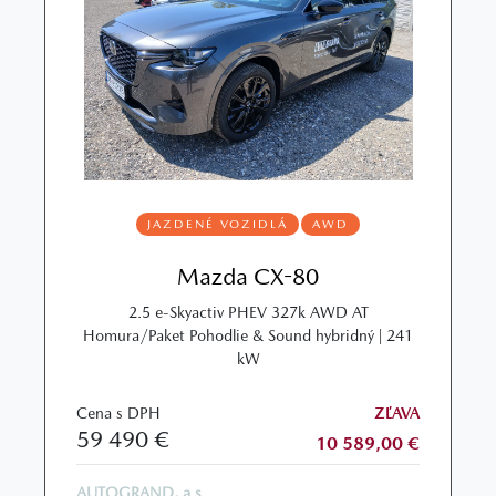
JAZDENÉ VOZIDLÁ
AWD
Mazda CX-80
2.5 e-Skyactiv PHEV 327k AWD AT
Homura/Paket Pohodlie & Sound hybridný | 241
kW
Cena s DPH
ZĽAVA
59 490 €
10 589,00 €
AUTOGRAND, a.s.