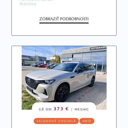
Bratislava
ZOBRAZIŤ PODROBNOSTI
373 €
UŽ OD
/ MESIAC
SKLADOVÉ VOZIDLÁ
AWD