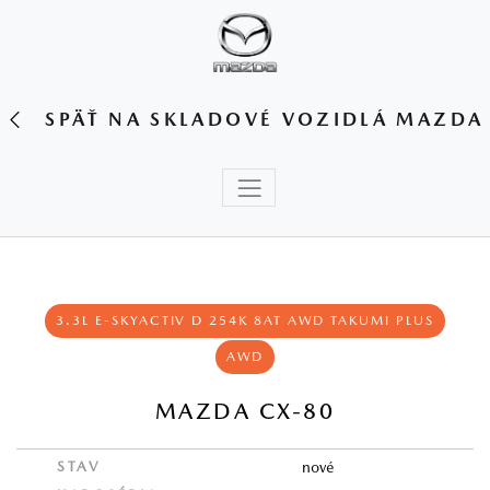
SPÄŤ NA SKLADOVÉ VOZIDLÁ MAZDA
3.3L E‑SKYACTIV D 254K 8AT AWD TAKUMI PLUS
AWD
MAZDA CX-80
STAV
nové