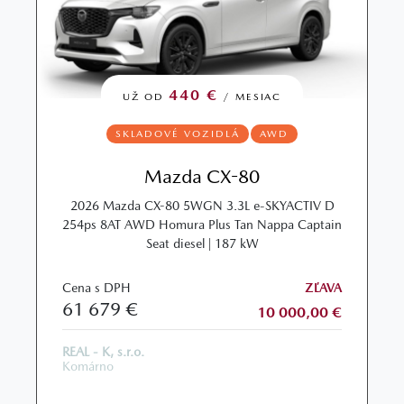
440 €
UŽ OD
/ MESIAC
SKLADOVÉ VOZIDLÁ
AWD
Mazda CX-80
2026 Mazda CX-80 5WGN 3.3L e-SKYACTIV D
254ps 8AT AWD Homura Plus Tan Nappa Captain
Seat diesel | 187 kW
Cena s DPH
ZĽAVA
61 679 €
10 000,00 €
REAL - K, s.r.o.
Komárno