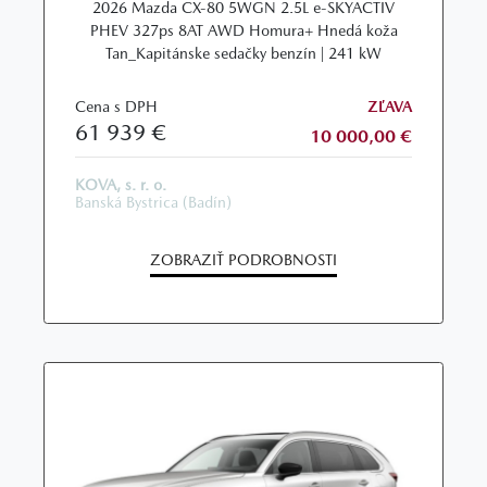
2026 Mazda CX‑80 5WGN 2.5L e‑SKYACTIV
PHEV 327ps 8AT AWD Homura+ Hnedá koža
Tan_Kapitánske sedačky benzín | 241 kW
Cena s DPH
ZĽAVA
61 939 €
10 000,00 €
KOVA, s. r. o.
Banská Bystrica (Badín)
ZOBRAZIŤ PODROBNOSTI