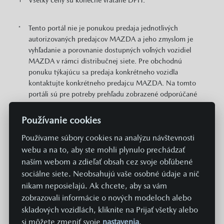
Všetky ceny sú konečné vrátane DPH.
1
Tento portál nie je ponukou predaja jednotlivých
*
autorizovaných predajcov MAZDA a jeho zmyslom je
vyhľadanie a porovnanie dostupných voľných vozidiel
MAZDA v rámci distribučnej siete. Pre obchodnú
ponuku týkajúcu sa predaja konkrétneho vozidla
kontaktujte konkrétneho predajcu MAZDA. Na tomto
portáli sú pre potreby prehľadu zobrazené odporúčané
cenníkové ceny konkrétnych modelov MAZDA v EUR s
DPH. Zobrazené môžu byť aj informácie o plošne
Používanie cookies
dostupných cenových zvýhodneniach a akciách v
Používame súbory cookies na analýzu návštevnosti
predajnej sieti MAZDA vzťahujúcich sa na daný model.
Zobrazené cena neobsahuje prípravu a aktiváciu vozidla
webu a na to, aby ste mohli plynulo prechádzať
v systémoch Mazda v hodnote 369 EUR. Hodnoty
naším webom a zdieľať obsah cez svoje obľúbené
spotreby paliva, energií a emisií uvádzané na týchto
sociálne siete. Neobsahujú vaše osobné údaje a nič
stránkach sú získavané aktuálne predpísaným
nikam neposielajú. Ak chcete, aby sa vám
normovaným spôsobom merania. Údaje sa teda
zobrazovali informácie o nových modeloch alebo
nevzťahujú na konkrétne vozidlo a nie sú súčasťou
skladových vozidlách, kliknite na Prijať všetky alebo
ponuky, a slúžia len na účely porovnania jednotlivých
si môžete zmeniť svoje
nastavenia
.