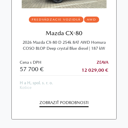
PREDVÁDZACIE VOZIDLÁ
AWD
Mazda CX-80
2026 Mazda CX-80 D 254k 8AT AWD Homura
COSO BLOP Deep crystal Blue diesel | 187 kW
Cena s DPH
ZĽAVA
57 700 €
12 029,00 €
H a H, spol. s. r. o.
Košice
ZOBRAZIŤ PODROBNOSTI