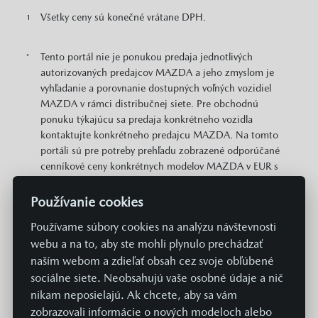
Všetky ceny sú konečné vrátane DPH.
1
Tento portál nie je ponukou predaja jednotlivých
*
autorizovaných predajcov MAZDA a jeho zmyslom je
vyhľadanie a porovnanie dostupných voľných vozidiel
MAZDA v rámci distribučnej siete. Pre obchodnú
ponuku týkajúcu sa predaja konkrétneho vozidla
kontaktujte konkrétneho predajcu MAZDA. Na tomto
portáli sú pre potreby prehľadu zobrazené odporúčané
cenníkové ceny konkrétnych modelov MAZDA v EUR s
DPH. Zobrazené môžu byť aj informácie o plošne
dostupných cenových zvýhodneniach a akciách v
Používanie cookies
predajnej sieti MAZDA vzťahujúcich sa na daný model.
Používame súbory cookies na analýzu návštevnosti
Zobrazené cena neobsahuje prípravu a aktiváciu vozidla
webu a na to, aby ste mohli plynulo prechádzať
v systémoch Mazda v hodnote 369 EUR. Hodnoty
spotreby paliva, energií a emisií uvádzané na týchto
naším webom a zdieľať obsah cez svoje obľúbené
stránkach sú získavané aktuálne predpísaným
sociálne siete. Neobsahujú vaše osobné údaje a nič
normovaným spôsobom merania. Údaje sa teda
nikam neposielajú. Ak chcete, aby sa vám
nevzťahujú na konkrétne vozidlo a nie sú súčasťou
zobrazovali informácie o nových modeloch alebo