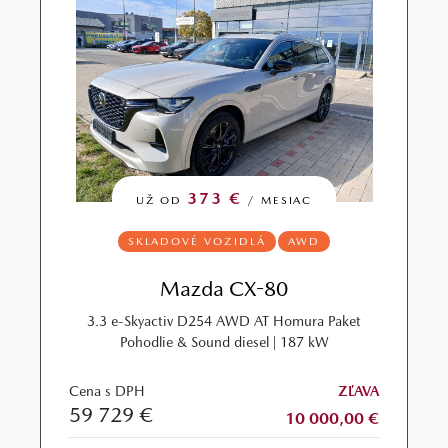
373 €
UŽ OD
/ MESIAC
SKLADOVÉ VOZIDLÁ
AWD
Mazda CX-80
3.3 e-Skyactiv D254 AWD AT Homura Paket
Pohodlie & Sound diesel | 187 kW
Cena s DPH
ZĽAVA
59 729 €
10 000,00 €