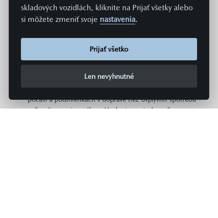
ponuky, a slúžia len na účely porovnania jednotlivých
skladových vozidlách, kliknite na Prijať všetky alebo
typov a modelov vozidiel. Spotreba paliva či energie a
si môžete zmeniť svoje
nastavenia
.
emisie CO2 konkrétneho vozidla závisia nielen od
hospodárneho využitia paliva, ale sú ovplyvnené aj
spôsobom jazdy a ďalšími netechnickými faktormi (napr.
Prijať všetko
podmienkami okolia). Dodatočná výbava a príslušenstvo
(nástavby, pneumatiky, atď.) môžu mať za následok
Len nevyhnutné
zmenu jazdných parametrov, napr. hmotnosti, valivého
odporu či aerodynamických vlastností, a môžu tak popri
počasí a podmienkach v doprave tiež ovplyvniť spotrebu
paliva či energie a výkon. Hodnoty spotreby paliva,
spotreby energie a emisií CO2 platia v určitom intervale
a môžu sa líšiť v závislosti od zvoleného rozmeru
pneumatík a použitia prvkov výbavy na želanie. Údaje o
spotrebe paliva, energie a emisiách pre všetky nové
modely osobných automobilov sú zadarmo k dispozícii
na všetkých predajných miestach MAZDA v rámci celej
Európskej únie.