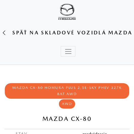
SPÄŤ NA SKLADOVÉ VOZIDLÁ MAZDA
MAZDA CX-80 HOMURA PLUS 2,5E-SKY PHEV 327K
8AT AWD
AWD
MAZDA CX-80
STAV
predvádzacie