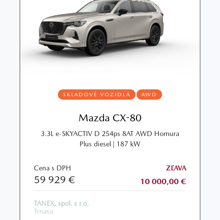
SKLADOVÉ VOZIDLÁ
AWD
Mazda CX-80
3.3L e‑SKYACTIV D 254ps 8AT AWD Homura
Plus diesel | 187 kW
Cena s DPH
ZĽAVA
59 929 €
10 000,00 €
TANEX, spol. s r.o.
Trnava