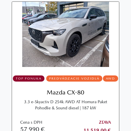
TOP PONUKA
PREDVÁDZACIE VOZIDLÁ
AWD
Mazda CX-80
3.3 e-Skyactiv D 254k AWD AT Homura Paket
Pohodlie & Sound diesel | 187 kW
Cena s DPH
ZĽAVA
57 990 €
11 519,00 €