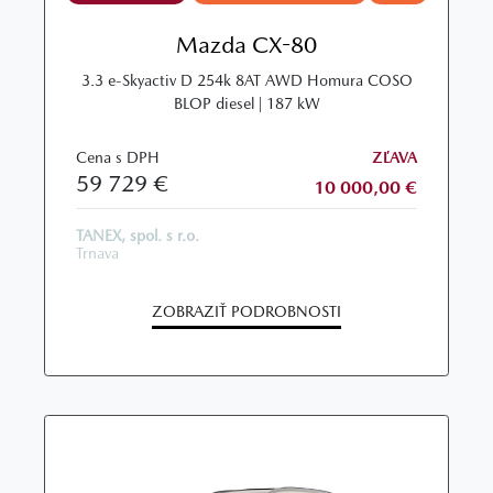
Mazda CX-80
3.3 e-Skyactiv D 254k 8AT AWD Homura COSO
BLOP diesel | 187 kW
Cena s DPH
ZĽAVA
59 729 €
10 000,00 €
TANEX, spol. s r.o.
Trnava
ZOBRAZIŤ PODROBNOSTI