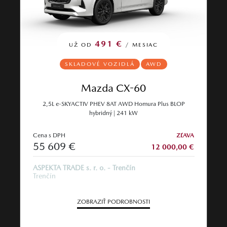
491 €
UŽ OD
/ MESIAC
SKLADOVÉ VOZIDLÁ
AWD
Mazda CX-60
2,5L e-SKYACTIV PHEV 8AT AWD Homura Plus BLOP
hybridný | 241 kW
Cena s DPH
ZĽAVA
55 609 €
12 000,00 €
ASPEKTA TRADE s. r. o. - Trenčín
Trenčín
ZOBRAZIŤ PODROBNOSTI