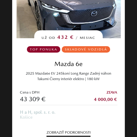
432 €
UŽ OD
/ MESIAC
TOP PONUKA
SKLADOVÉ VOZIDLÁ
Mazda 6e
2025 Mazda6e EV 245koní Long Range Zadný náhon
Takumi Čierny interiér elektro | 180 kW
Cena s DPH
ZĽAVA
43 309 €
4 000,00 €
H a H, spol. s. r. o.
Košice
ZOBRAZIŤ PODROBNOSTI