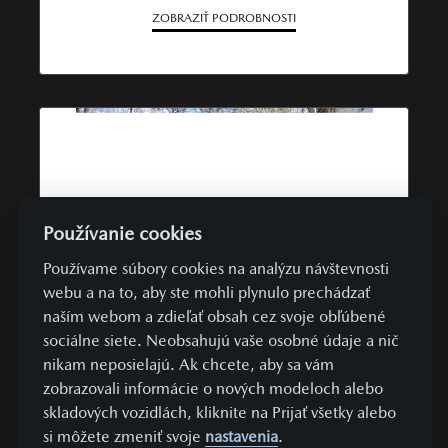
ZOBRAZIŤ PODROBNOSTI
Používanie cookies
Používame súbory cookies na analýzu návštevnosti
webu a na to, aby ste mohli plynulo prechádzať
naším webom a zdieľať obsah cez svoje obľúbené
sociálne siete. Neobsahujú vaše osobné údaje a nič
nikam neposielajú. Ak chcete, aby sa vám
TOP PONUKA
JAZDENÉ VOZIDLÁ
AWD
zobrazovali informácie o nových modeloch alebo
Mazda CX-60
skladových vozidlách, kliknite na Prijať všetky alebo
si môžete zmeniť svoje
nastavenia
.
2.5 e-Skyactiv PHEV 327k AWD AT