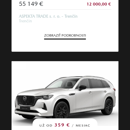
55 149 €
12 000,00 €
ASPEKTA TRADE s. r. o. - Trenčín
Trenčín
ZOBRAZIŤ PODROBNOSTI
359 €
UŽ OD
/ MESIAC