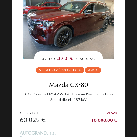
373 €
UŽ OD
/ MESIAC
SKLADOVÉ VOZIDLÁ
AWD
Mazda CX-80
3.3 e-Skyactiv D254 AWD AT Homura Paket Pohodlie &
Sound diesel | 187 kW
Cena s DPH
ZĽAVA
60 029 €
10 000,00 €
AUTOGRAND, a.s.