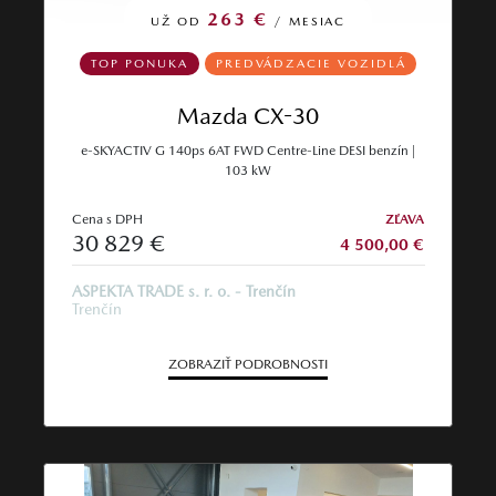
263 €
UŽ OD
/ MESIAC
TOP PONUKA
PREDVÁDZACIE VOZIDLÁ
Mazda CX-30
e‑SKYACTIV G 140ps 6AT FWD Centre‑Line DESI benzín |
103 kW
Cena s DPH
ZĽAVA
30 829 €
4 500,00 €
ASPEKTA TRADE s. r. o. - Trenčín
Trenčín
ZOBRAZIŤ PODROBNOSTI