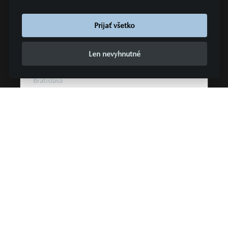
Homura/Komfort/Pohodlie+Sound/Safety hybridný | 241
kW
Prijať všetko
Cena s DPH
ZĽAVA
44 990 €
18 739,00 €
Len nevyhnutné
AUTOGRAND, a.s.
Bratislava
ZOBRAZIŤ PODROBNOSTI