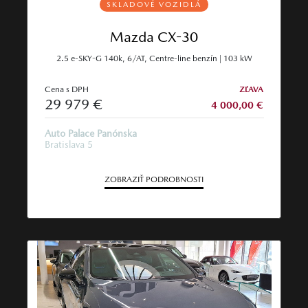
SKLADOVÉ VOZIDLÁ
Mazda CX-30
2.5 e-SKY-G 140k, 6/AT, Centre-line benzín | 103 kW
Cena s DPH
ZĽAVA
29 979 €
4 000,00 €
Auto Palace Panónska
Bratislava 5
ZOBRAZIŤ PODROBNOSTI