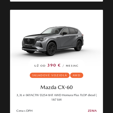
390 €
UŽ OD
/ MESIAC
SKLADOVÉ VOZIDLÁ
AWD
Mazda CX-60
3,3L e-SKYACTIV D254 8AT AWD Homura Plus TLOP diesel |
187 kW
Cena s DPH
ZĽAVA