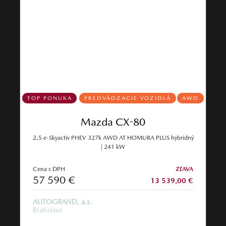
TOP PONUKA
PREDVÁDZACIE VOZIDLÁ
AWD
Mazda CX-80
2.5 e-Skyactiv PHEV 327k AWD AT HOMURA PLUS hybridný
| 241 kW
Cena s DPH
ZĽAVA
57 590 €
13 539,00 €
AUTOGRAND, a.s.
Bratislava