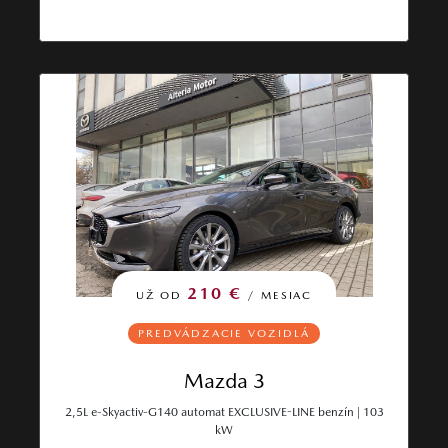
210 €
UŽ OD
/ MESIAC
PREDVÁDZACIE VOZIDLÁ
Mazda 3
2,5L e-Skyactiv-G140 automat EXCLUSIVE-LINE benzín | 103
kW