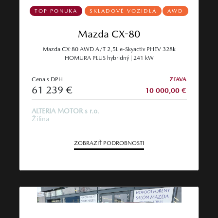
TOP PONUKA
SKLADOVÉ VOZIDLÁ
AWD
Mazda CX-80
Mazda CX-80 AWD A/T 2,5L e-Skyactiv PHEV 328k
HOMURA PLUS hybridný | 241 kW
Cena s DPH
ZĽAVA
61 239 €
10 000,00 €
ALTERIA MOTOR s r.o.
Žilina
ZOBRAZIŤ PODROBNOSTI