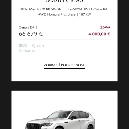
Mazda CX-80
2026 Mazda CX-80 5WGN 3.3L e-SKYACTIV D 254ps 8AT
AWD Homura Plus diesel | 187 kW
Cena s DPH
ZĽAVA
66 679 €
4 000,00 €
REAL - K, s.r.o.
Komárno
ZOBRAZIŤ PODROBNOSTI