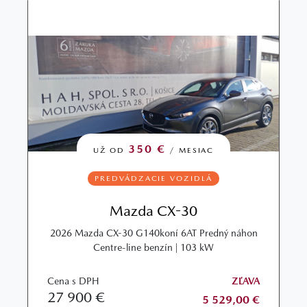
350 €
UŽ OD
/ MESIAC
PREDVÁDZACIE VOZIDLÁ
Mazda CX-30
2026 Mazda CX-30 G140koní 6AT Predný náhon
Centre-line benzín | 103 kW
Cena s DPH
ZĽAVA
27 900 €
5 529,00 €