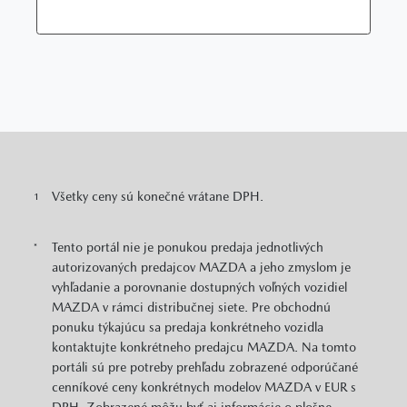
Všetky ceny sú konečné vrátane DPH.
1
Tento portál nie je ponukou predaja jednotlivých
*
autorizovaných predajcov MAZDA a jeho zmyslom je
vyhľadanie a porovnanie dostupných voľných vozidiel
MAZDA v rámci distribučnej siete. Pre obchodnú
ponuku týkajúcu sa predaja konkrétneho vozidla
kontaktujte konkrétneho predajcu MAZDA. Na tomto
portáli sú pre potreby prehľadu zobrazené odporúčané
cenníkové ceny konkrétnych modelov MAZDA v EUR s
DPH. Zobrazené môžu byť aj informácie o plošne