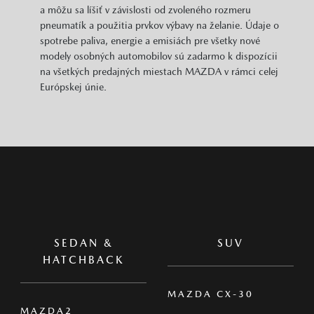
a môžu sa líšiť v závislosti od zvoleného rozmeru
pneumatík a použitia prvkov výbavy na želanie. Údaje o
spotrebe paliva, energie a emisiách pre všetky nové
modely osobných automobilov sú zadarmo k dispozícii
na všetkých predajných miestach MAZDA v rámci celej
Európskej únie.
SEDAN &
SUV
HATCHBACK
MAZDA CX-30
MAZDA2