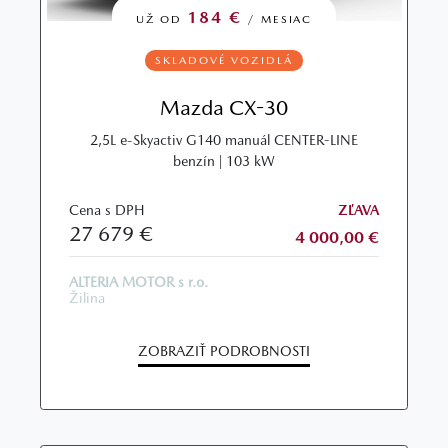
184 €
UŽ OD
/ MESIAC
SKLADOVÉ VOZIDLÁ
Mazda CX-30
2,5L e-Skyactiv G140 manuál CENTER-LINE
benzín | 103 kW
Cena s DPH
ZĽAVA
27 679 €
4 000,00 €
ALTERIA MOTOR s r.o.
Žilina
ZOBRAZIŤ PODROBNOSTI