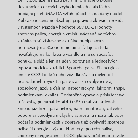
dostupných cenových zvýhodneniach a akciách v
predajnej sieti MAZDA vzťahujúcich sa na daný model.
Zobrazené cena neobsahuje prípravu a aktiváciu vozidla
v systémoch Mazda v hodnote 369 EUR. Hodnoty
spotreby paliva, energií a emisií uvádzané na týchto
stránkach sú získavané aktuálne predpísaným
normovaným spôsobom merania. Údaje sa teda
nevzťahujú na konkrétne vozidlo a nie sú súčasťou
ponuky, a slúžia len na účely porovnania jednotlivých
typov a modelov vozidiel. Spotreba paliva či energie a
emisie CO2 konkrétneho vozidla závisia nielen od
hospodárneho využitia paliva, ale sú ovplyvnené aj
spôsobom jazdy a ďalšími netechnickými faktormi (napr.
podmienkami okolia). Dodatočná výbava a príslušenstvo
(nástavby, pneumatiky, atď.) môžu mať za následok
zmenu jazdných parametrov, napr. hmotnosti, valivého
odporu či aerodynamických vlastností, a môžu tak popri
počasí a podmienkach v doprave tiež ovplyvniť spotrebu
paliva či energie a výkon. Hodnoty spotreby paliva,
spotreby energie a emisií CO2 platia v určitom intervale