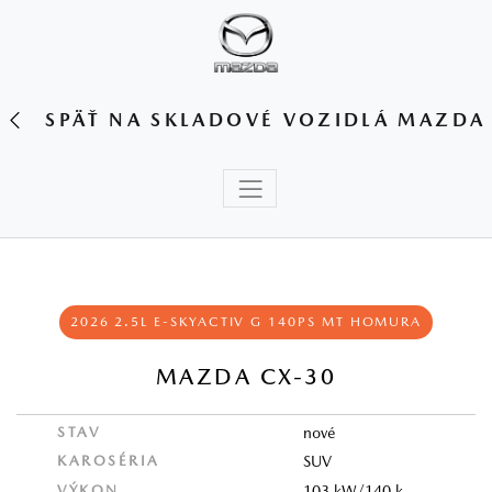
SPÄŤ NA SKLADOVÉ VOZIDLÁ MAZDA
2026 2.5L E-SKYACTIV G 140PS MT HOMURA
MAZDA CX-30
STAV
nové
KAROSÉRIA
SUV
VÝKON
103 kW/140 k