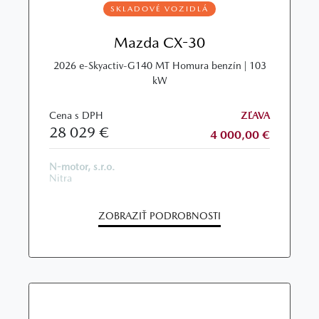
SKLADOVÉ VOZIDLÁ
Mazda CX-30
2026 e-Skyactiv-G140 MT Homura benzín | 103
kW
Cena s DPH
ZĽAVA
28 029 €
4 000,00 €
N-motor, s.r.o.
Nitra
ZOBRAZIŤ PODROBNOSTI