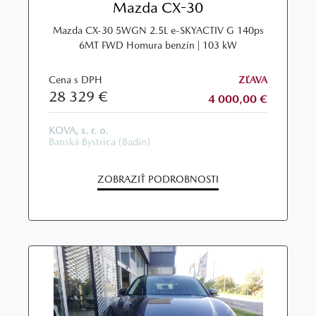
Mazda CX-30
Mazda CX‑30 5WGN 2.5L e‑SKYACTIV G 140ps
6MT FWD Homura benzín | 103 kW
Cena s DPH
ZĽAVA
28 329 €
4 000,00 €
KOVA, s. r. o.
Banská Bystrica (Badín)
ZOBRAZIŤ PODROBNOSTI