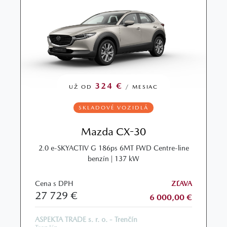
324 €
UŽ OD
/ MESIAC
SKLADOVÉ VOZIDLÁ
Mazda CX-30
2.0 e‑SKYACTIV G 186ps 6MT FWD Centre-line
benzín | 137 kW
Cena s DPH
ZĽAVA
27 729 €
6 000,00 €
ASPEKTA TRADE s. r. o. - Trenčín