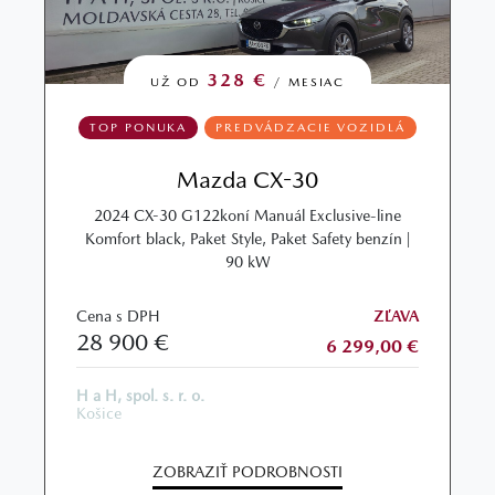
328 €
UŽ OD
/ MESIAC
TOP PONUKA
PREDVÁDZACIE VOZIDLÁ
Mazda CX-30
2024 CX-30 G122koní Manuál Exclusive-line
Komfort black, Paket Style, Paket Safety benzín |
90 kW
Cena s DPH
ZĽAVA
28 900 €
6 299,00 €
H a H, spol. s. r. o.
Košice
ZOBRAZIŤ PODROBNOSTI