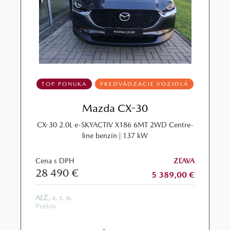
TOP PONUKA
PREDVÁDZACIE VOZIDLÁ
Mazda CX-30
CX-30 2.0L e-SKYACTIV X186 6MT 2WD Centre-
line benzín | 137 kW
Cena s DPH
ZĽAVA
28 490 €
5 389,00 €
ALZ, s. r. o.
Prešov