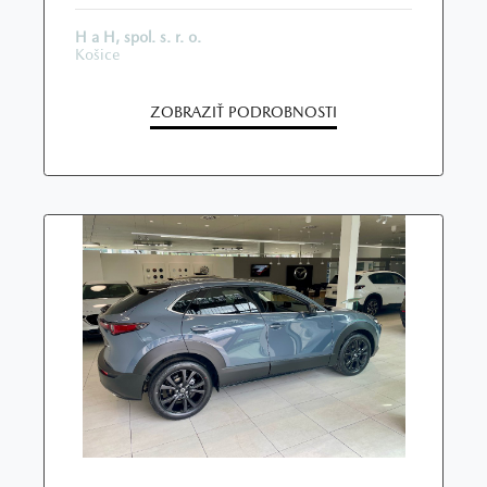
H a H, spol. s. r. o.
Košice
ZOBRAZIŤ PODROBNOSTI