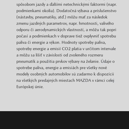
spôsobom jazdy a ďalšími netechnickými faktormi (napr.
podmienkami okolia). Dodatočná výbava a príslušenstvo
(nástavby, pneumatiky, atď.) môžu mať za následok
zmenu jazdných parametrov, napr. hmotnosti, valivého
odporu či aerodynamických vlastností, a môžu tak popri
počasí a podmienkach v doprave tiež ovplyvniť spotrebu
paliva či energie a výkon. Hodnoty spotreby paliva,
spotreby energie a emisií CO2 platia v určitom intervale
a môžu sa líšiť v závislosti od zvoleného rozmeru
pneumatík a použitia prvkov výbavy na želanie. Údaje o
spotrebe paliva, energie a emisiách pre všetky nové
modely osobných automobilov sú zadarmo k dispozícii
na všetkých predajných miestach MAZDA v rámci celej
Európskej únie.