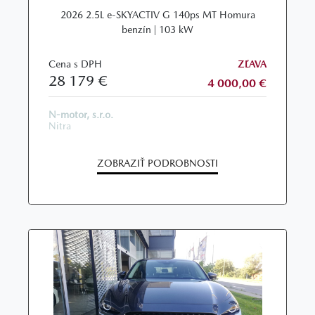
2026 2.5L e-SKYACTIV G 140ps MT Homura
benzín | 103 kW
Cena s DPH
ZĽAVA
28 179 €
4 000,00 €
N-motor, s.r.o.
Nitra
ZOBRAZIŤ PODROBNOSTI