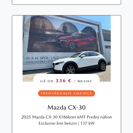
336 €
UŽ OD
/ MESIAC
PREDVÁDZACIE VOZIDLÁ
Mazda CX-30
2025 Mazda CX-30 X186koní 6MT Predný náhon
Exclusive-line benzín | 137 kW