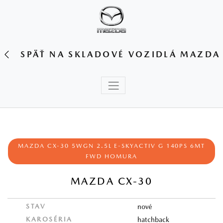
SPÄŤ NA SKLADOVÉ VOZIDLÁ MAZDA
MAZDA CX‑30 5WGN 2.5L E‑SKYACTIV G 140PS 6MT
FWD HOMURA
MAZDA CX-30
STAV
nové
KAROSÉRIA
hatchback