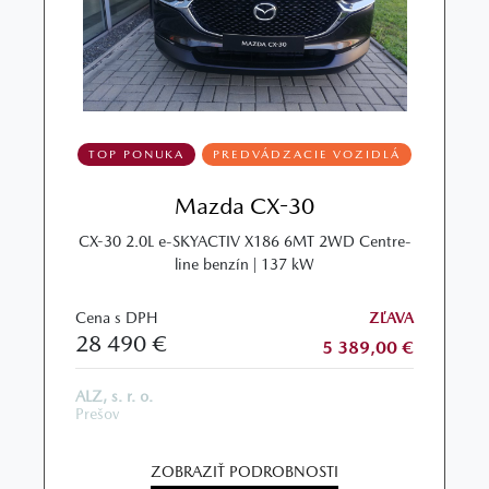
TOP PONUKA
PREDVÁDZACIE VOZIDLÁ
Mazda CX-30
CX-30 2.0L e-SKYACTIV X186 6MT 2WD Centre-
line benzín | 137 kW
Cena s DPH
ZĽAVA
28 490 €
5 389,00 €
ALZ, s. r. o.
Prešov
ZOBRAZIŤ PODROBNOSTI