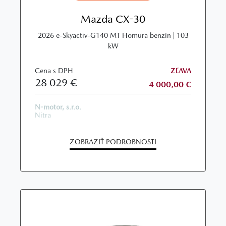
Mazda CX-30
2026 e-Skyactiv-G140 MT Homura benzín | 103
kW
Cena s DPH
ZĽAVA
28 029 €
4 000,00 €
N-motor, s.r.o.
Nitra
ZOBRAZIŤ PODROBNOSTI