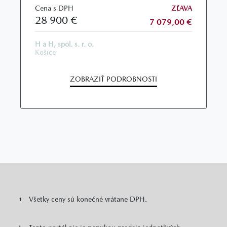
Cena s DPH
ZĽAVA
28 900 €
7 079,00 €
H a H, spol. s. r. o.
Košice
ZOBRAZIŤ PODROBNOSTI
Všetky ceny sú konečné vrátane DPH.
1