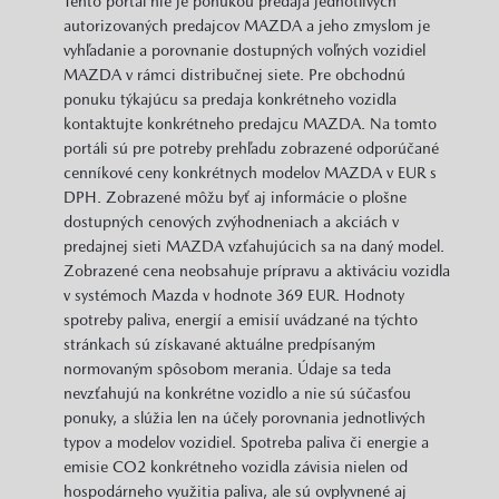
Tento portál nie je ponukou predaja jednotlivých
*
autorizovaných predajcov MAZDA a jeho zmyslom je
vyhľadanie a porovnanie dostupných voľných vozidiel
MAZDA v rámci distribučnej siete. Pre obchodnú
ponuku týkajúcu sa predaja konkrétneho vozidla
kontaktujte konkrétneho predajcu MAZDA. Na tomto
portáli sú pre potreby prehľadu zobrazené odporúčané
cenníkové ceny konkrétnych modelov MAZDA v EUR s
DPH. Zobrazené môžu byť aj informácie o plošne
dostupných cenových zvýhodneniach a akciách v
predajnej sieti MAZDA vzťahujúcich sa na daný model.
Zobrazené cena neobsahuje prípravu a aktiváciu vozidla
v systémoch Mazda v hodnote 369 EUR. Hodnoty
spotreby paliva, energií a emisií uvádzané na týchto
stránkach sú získavané aktuálne predpísaným
normovaným spôsobom merania. Údaje sa teda
nevzťahujú na konkrétne vozidlo a nie sú súčasťou
ponuky, a slúžia len na účely porovnania jednotlivých
typov a modelov vozidiel. Spotreba paliva či energie a
emisie CO2 konkrétneho vozidla závisia nielen od
hospodárneho využitia paliva, ale sú ovplyvnené aj