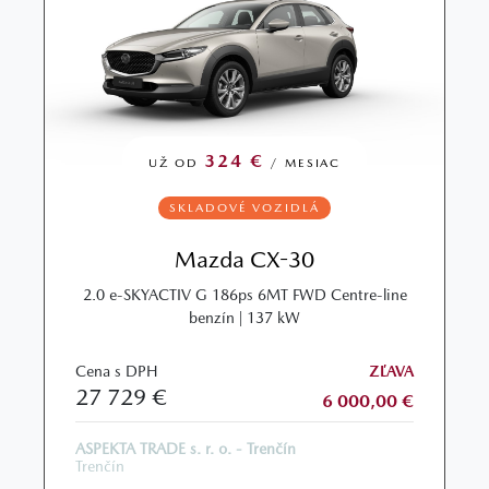
324 €
UŽ OD
/ MESIAC
SKLADOVÉ VOZIDLÁ
Mazda CX-30
2.0 e‑SKYACTIV G 186ps 6MT FWD Centre-line
benzín | 137 kW
Cena s DPH
ZĽAVA
27 729 €
6 000,00 €
ASPEKTA TRADE s. r. o. - Trenčín
Trenčín