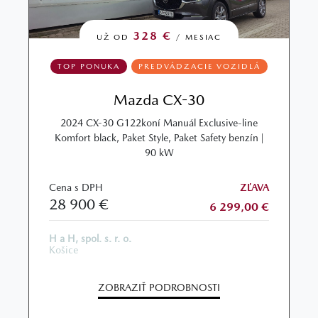
328 €
UŽ OD
/ MESIAC
TOP PONUKA
PREDVÁDZACIE VOZIDLÁ
Mazda CX-30
2024 CX-30 G122koní Manuál Exclusive-line
Komfort black, Paket Style, Paket Safety benzín |
90 kW
Cena s DPH
ZĽAVA
28 900 €
6 299,00 €
H a H, spol. s. r. o.
Košice
ZOBRAZIŤ PODROBNOSTI