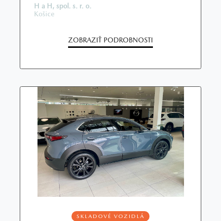
H a H, spol. s. r. o.
Košice
ZOBRAZIŤ PODROBNOSTI
SKLADOVÉ VOZIDLÁ