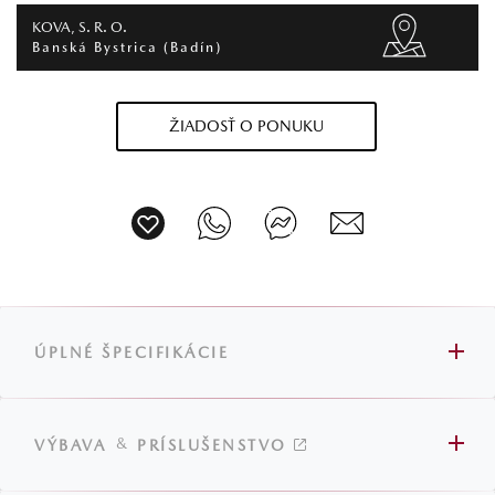
KOVA, S. R. O.
Banská Bystrica (Badín)
ŽIADOSŤ O PONUKU
ÚPLNÉ ŠPECIFIKÁCIE
&
VÝBAVA
PRÍSLUŠENSTVO