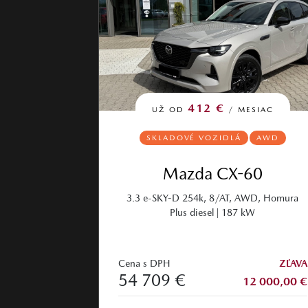
412 €
UŽ OD
/ MESIAC
SKLADOVÉ VOZIDLÁ
AWD
Mazda CX-60
3.3 e-SKY-D 254k, 8/AT, AWD, Homura
Plus diesel | 187 kW
Cena s DPH
ZĽAVA
54 709 €
12 000,00 €