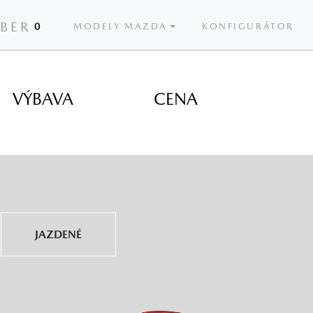
ÝBER
0
MODELY MAZDA
KONFIGURÁTOR
VÝBAVA
CENA
JAZDENÉ