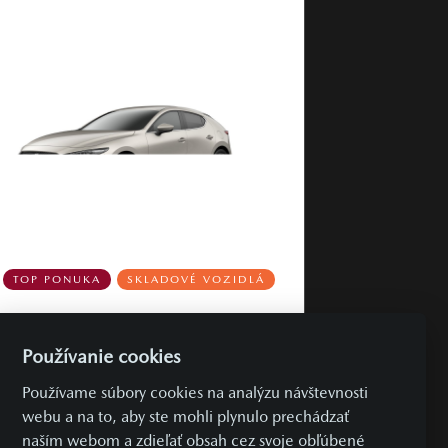
TOP PONUKA
SKLADOVÉ VOZIDLÁ
Mazda 3
Používanie cookies
2.5L e‑SKYACTIV G 140k 6AT Centre‑Line
Style pack benzín | 103 kW
Používame súbory cookies na analýzu návštevnosti
webu a na to, aby ste mohli plynulo prechádzať
naším webom a zdieľať obsah cez svoje obľúbené