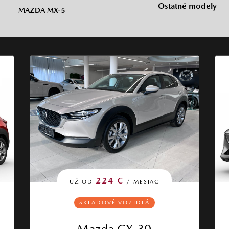
Ostatné modely
MAZDA MX-5
224 €
UŽ OD
/ MESIAC
SKLADOVÉ VOZIDLÁ