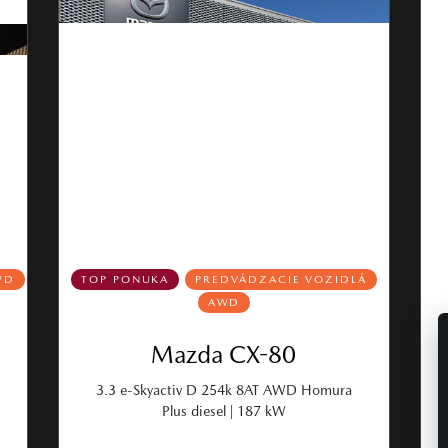
WD
TOP PONUKA
PREDVÁDZACIE VOZIDLÁ
AWD
Mazda CX-80
3.3 e-Skyactiv D 254k 8AT AWD Homura
Plus diesel | 187 kW