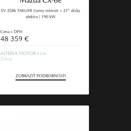
Mazda CX-6e
EV 258k TAKUMI čierny interiér + 21" disky
elektro | 190 kW
Cena s DPH
48 359 €
ALTERIA MOTOR s r.o.
Žilina
ZOBRAZIŤ PODROBNOSTI