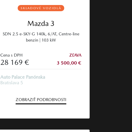
SKLADOVÉ VOZIDLÁ
Mazda 3
SDN 2.5 e-SKY-G 140k, 6/AT, Centre-line
benzín | 103 kW
Cena s DPH
ZĽAVA
28 169 €
3 500,00 €
Auto Palace Panónska
Bratislava 5
ZOBRAZIŤ PODROBNOSTI