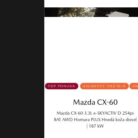
TOP PONUKA
SKLADOVÉ VOZIDLÁ
A
Mazda CX-60
Mazda CX-60 3.3L e-SKYACTIV D 254ps
8AT AWD Homura PLUS Hnedá koža diesel
| 187 kW