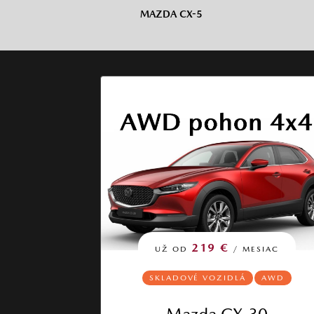
MAZDA CX-5
219 €
UŽ OD
/ MESIAC
SKLADOVÉ VOZIDLÁ
AWD