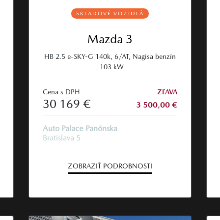
SKLADOVÉ VOZIDLÁ
Mazda 3
HB 2.5 e-SKY-G 140k, 6/AT, Nagisa benzín
| 103 kW
Cena s DPH
ZĽAVA
30 169 €
3 500,00 €
Auto Palace Panónska
Bratislava 5
ZOBRAZIŤ PODROBNOSTI