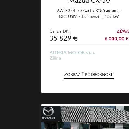
Mazda CX-30
AWD 2,0L e-Skyactiv X186 automat
EXCLUSIVE-LINE benzín | 137 kW
Cena s DPH
ZĽAVA
35 829 €
6 000,00 €
ALTERIA MOTOR s r.o.
Žilina
ZOBRAZIŤ PODROBNOSTI