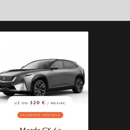
320 €
UŽ OD
/ MESIAC
SKLADOVÉ VOZIDLÁ