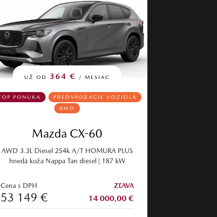
364 €
UŽ OD
/ MESIAC
TOP PONUKA
PREDVÁDZACIE VOZIDLÁ
AWD
Mazda CX-60
AWD 3.3L Diesel 254k A/T HOMURA PLUS
hnedá koža Nappa Tan diesel | 187 kW
Cena s DPH
ZĽAVA
53 149 €
14 000,00 €