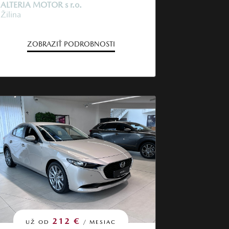
ALTERIA MOTOR s r.o.
Žilina
ZOBRAZIŤ PODROBNOSTI
212 €
UŽ OD
/ MESIAC