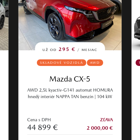
295 €
UŽ OD
/ MESIAC
SKLADOVÉ VOZIDLÁ
AWD
Mazda CX-5
AWD 2,5L kyactiv-G141 automat HOMURA
hnedý interiér NAPPA TAN benzín | 104 kW
Cena s DPH
ZĽAVA
44 899 €
2 000,00 €