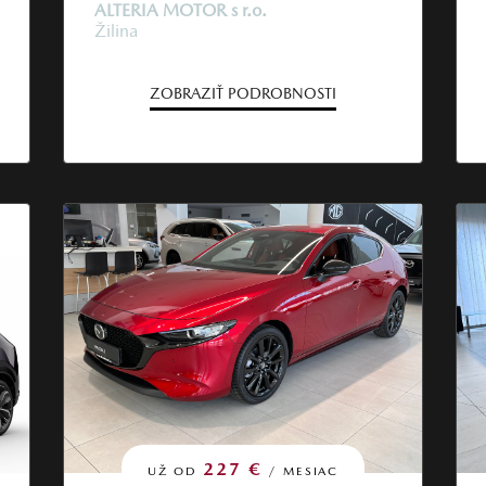
ALTERIA MOTOR s r.o.
Žilina
ZOBRAZIŤ PODROBNOSTI
227 €
UŽ OD
/ MESIAC