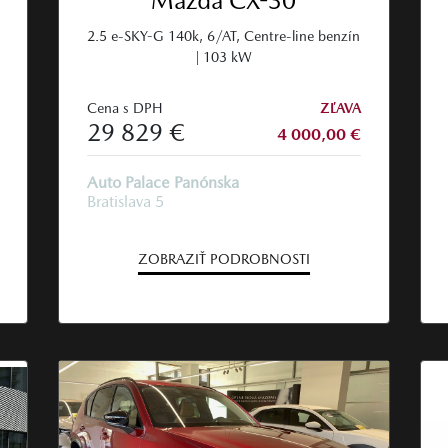
Mazda CX-30
2.5 e-SKY-G 140k, 6/AT, Centre-line benzín
| 103 kW
Cena s DPH
ZĽAVA
29 829 €
4 000,00 €
Auto Palace Panónska
Bratislava 5
ZOBRAZIŤ PODROBNOSTI