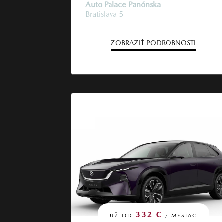
Auto Palace Panónska
Bratislava 5
ZOBRAZIŤ PODROBNOSTI
332 €
UŽ OD
/ MESIAC