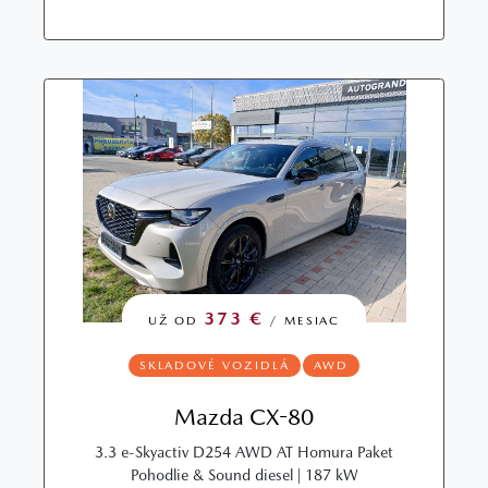
373 €
UŽ OD
/ MESIAC
SKLADOVÉ VOZIDLÁ
AWD
Mazda CX-80
3.3 e-Skyactiv D254 AWD AT Homura Paket
Pohodlie & Sound diesel | 187 kW