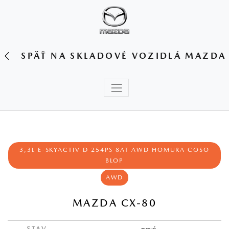
SPÄŤ NA SKLADOVÉ VOZIDLÁ MAZDA
3,3L E-SKYACTIV D 254PS 8AT AWD HOMURA COSO
BLOP
AWD
MAZDA CX-80
STAV
nové