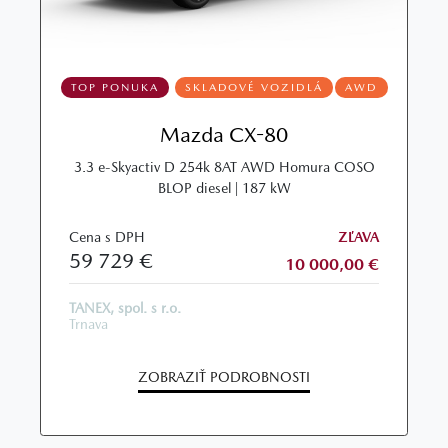
TOP PONUKA
SKLADOVÉ VOZIDLÁ
AWD
Mazda CX-80
3.3 e-Skyactiv D 254k 8AT AWD Homura COSO
BLOP diesel | 187 kW
Cena s DPH
ZĽAVA
59 729 €
10 000,00 €
TANEX, spol. s r.o.
Trnava
ZOBRAZIŤ PODROBNOSTI