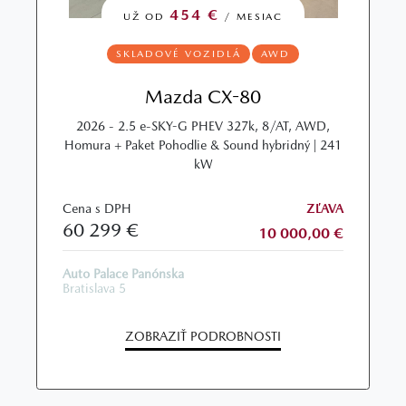
454 €
UŽ OD
/ MESIAC
SKLADOVÉ VOZIDLÁ
AWD
Mazda CX-80
2026 - 2.5 e-SKY-G PHEV 327k, 8/AT, AWD,
Homura + Paket Pohodlie & Sound hybridný | 241
kW
Cena s DPH
ZĽAVA
60 299 €
10 000,00 €
Auto Palace Panónska
Bratislava 5
ZOBRAZIŤ PODROBNOSTI