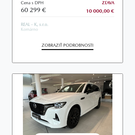
Cena s DPH
ZĽAVA
60 299 €
10 000,00 €
REAL - K, s.r.o.
Komárno
ZOBRAZIŤ PODROBNOSTI