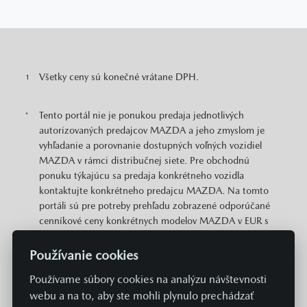
Všetky ceny sú konečné vrátane DPH.
1
Tento portál nie je ponukou predaja jednotlivých
*
autorizovaných predajcov MAZDA a jeho zmyslom je
vyhľadanie a porovnanie dostupných voľných vozidiel
MAZDA v rámci distribučnej siete. Pre obchodnú
ponuku týkajúcu sa predaja konkrétneho vozidla
kontaktujte konkrétneho predajcu MAZDA. Na tomto
portáli sú pre potreby prehľadu zobrazené odporúčané
cenníkové ceny konkrétnych modelov MAZDA v EUR s
DPH. Zobrazené môžu byť aj informácie o plošne
dostupných cenových zvýhodneniach a akciách v
Používanie cookies
predajnej sieti MAZDA vzťahujúcich sa na daný model.
Používame súbory cookies na analýzu návštevnosti
Zobrazené cena neobsahuje prípravu a aktiváciu vozidla
webu a na to, aby ste mohli plynulo prechádzať
v systémoch Mazda v hodnote 369 EUR. Hodnoty