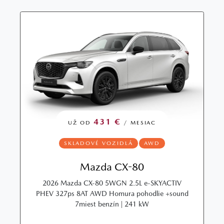
431 €
UŽ OD
/ MESIAC
SKLADOVÉ VOZIDLÁ
AWD
Mazda CX-80
2026 Mazda CX‑80 5WGN 2.5L e‑SKYACTIV
PHEV 327ps 8AT AWD Homura pohodlie +sound
7miest benzín | 241 kW