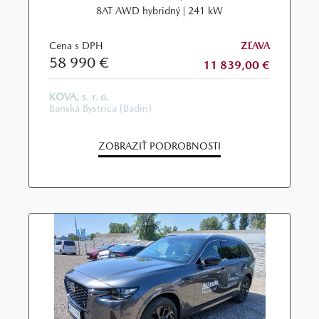
8AT AWD hybridný | 241 kW
Cena s DPH
ZĽAVA
58 990 €
11 839,00 €
KOVA, s. r. o.
Banská Bystrica (Badín)
ZOBRAZIŤ PODROBNOSTI