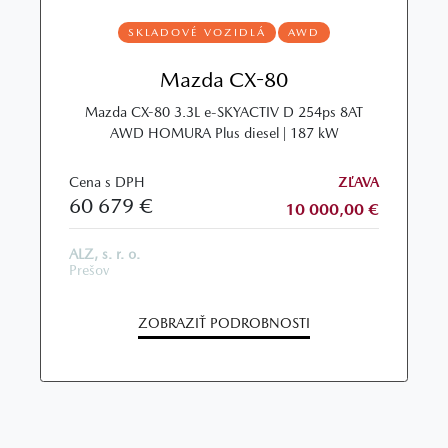
SKLADOVÉ VOZIDLÁ
AWD
Mazda CX-80
Mazda CX-80 3.3L e-SKYACTIV D 254ps 8AT
AWD HOMURA Plus diesel | 187 kW
Cena s DPH
ZĽAVA
60 679 €
10 000,00 €
ALZ, s. r. o.
Prešov
ZOBRAZIŤ PODROBNOSTI