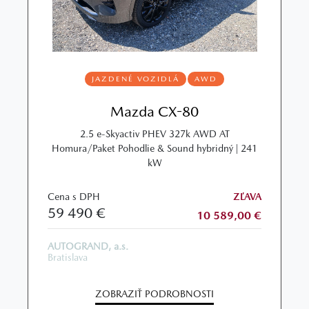
JAZDENÉ VOZIDLÁ
AWD
Mazda CX-80
2.5 e-Skyactiv PHEV 327k AWD AT
Homura/Paket Pohodlie & Sound hybridný | 241
kW
Cena s DPH
ZĽAVA
59 490 €
10 589,00 €
AUTOGRAND, a.s.
Bratislava
ZOBRAZIŤ PODROBNOSTI