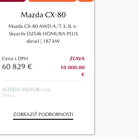
Mazda CX-80
Mazda CX-80 AWD A/T 3,3L e-
Skyactiv D254k HOMURA PLUS
diesel | 187 kW
Cena s DPH
ZĽAVA
60 829 €
10 000,00
€
ALTERIA MOTOR s r.o.
Žilina
ZOBRAZIŤ PODROBNOSTI