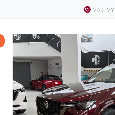
VÁŠ V
,