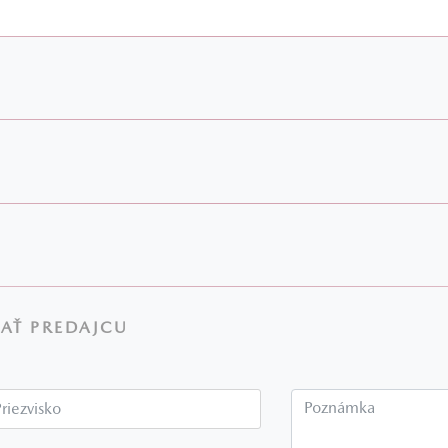
AŤ PREDAJCU
Priezvisko*
P