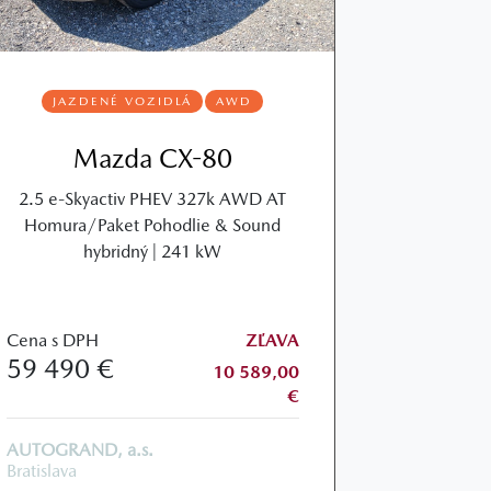
JAZDENÉ VOZIDLÁ
AWD
Mazda CX-80
2.5 e-Skyactiv PHEV 327k AWD AT
Homura/Paket Pohodlie & Sound
hybridný | 241 kW
Cena s DPH
ZĽAVA
59 490 €
10 589,00
€
AUTOGRAND, a.s.
Bratislava