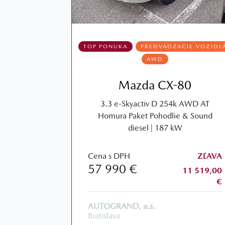
TOP PONUKA
PREDVÁDZACIE VOZIDL
AWD
Mazda CX-80
3.3 e-Skyactiv D 254k AWD AT
Homura Paket Pohodlie & Sound
diesel | 187 kW
Cena s DPH
ZĽAVA
57 990 €
11 519,00
€
AUTOGRAND, a.s.
Bratislava