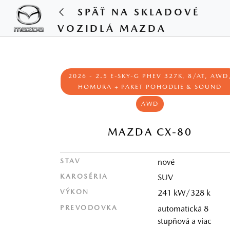
SPÄŤ NA SKLADOVÉ
VOZIDLÁ MAZDA
2026 - 2.5 E-SKY-G PHEV 327K, 8/AT, AWD
HOMURA + PAKET POHODLIE & SOUND
AWD
MAZDA CX-80
STAV
nové
KAROSÉRIA
SUV
VÝKON
241 kW/328 k
PREVODOVKA
automatická 8
stupňová a viac