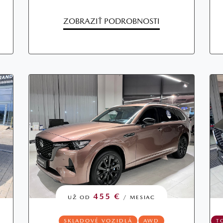
ZOBRAZIŤ PODROBNOSTI
455 €
UŽ OD
/ MESIAC
SKLADOVÉ VOZIDLÁ
AWD
T