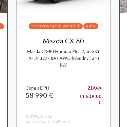
Á
PREDVÁDZACIE VOZIDLÁ
AWD
Mazda CX-80
Mazda CX-80 Homura Plus 2,5e-SKY
PHEV 327k 8AT AWD hybridný | 241
kW
Cena s DPH
ZĽAVA
58 990 €
11 839,00
€
KOVA, s. r. o.
Banská Bystrica (Badín)