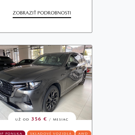
ZOBRAZIŤ PODROBNOSTI
356 €
UŽ OD
/ MESIAC
OP PONUKA
SKLADOVÉ VOZIDLÁ
AWD