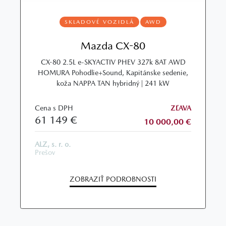
SKLADOVÉ VOZIDLÁ
AWD
Mazda CX-80
CX-80 2.5L e-SKYACTIV PHEV 327k 8AT AWD
HOMURA Pohodlie+Sound, Kapitánske sedenie,
koža NAPPA TAN hybridný | 241 kW
Cena s DPH
ZĽAVA
61 149 €
10 000,00 €
ALZ, s. r. o.
Prešov
ZOBRAZIŤ PODROBNOSTI