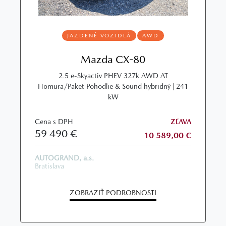
JAZDENÉ VOZIDLÁ
AWD
Mazda CX-80
2.5 e-Skyactiv PHEV 327k AWD AT
Homura/Paket Pohodlie & Sound hybridný | 241
kW
Cena s DPH
ZĽAVA
59 490 €
10 589,00 €
AUTOGRAND, a.s.
Bratislava
ZOBRAZIŤ PODROBNOSTI