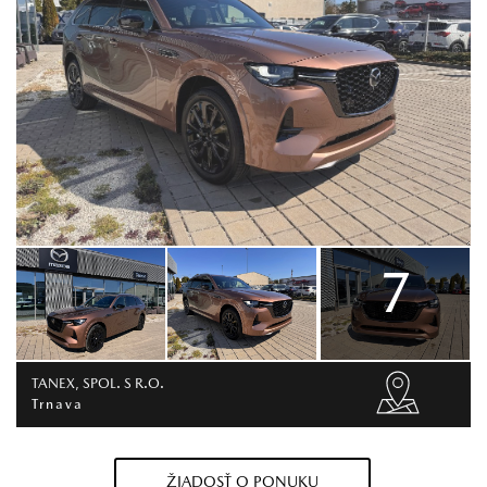
7
TANEX, SPOL. S R.O.
Trnava
ŽIADOSŤ O PONUKU