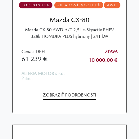
TOP PONUKA
SKLADOVÉ VOZIDLÁ
AWD
Mazda CX-80
Mazda CX-80 AWD A/T 2,5L e-Skyactiv PHEV
328k HOMURA PLUS hybridný | 241 kW
Cena s DPH
ZĽAVA
61 239 €
10 000,00 €
ALTERIA MOTOR s r.o.
Žilina
ZOBRAZIŤ PODROBNOSTI