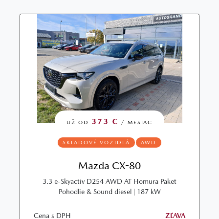
373 €
UŽ OD
/ MESIAC
SKLADOVÉ VOZIDLÁ
AWD
Mazda CX-80
3.3 e-Skyactiv D254 AWD AT Homura Paket
Pohodlie & Sound diesel | 187 kW
Cena s DPH
ZĽAVA