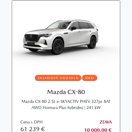
SKLADOVÉ VOZIDLÁ
AWD
Mazda CX-80
Mazda CX-80 2.5L e-SKYACTIV PHEV 327ps 8AT
AWD Homura Plus hybridný | 241 kW
Cena s DPH
ZĽAVA
61 239 €
10 000,00 €