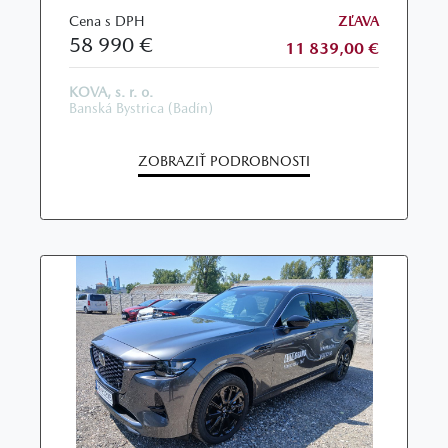
Cena s DPH
ZĽAVA
58 990 €
11 839,00 €
KOVA, s. r. o.
Banská Bystrica (Badín)
ZOBRAZIŤ PODROBNOSTI