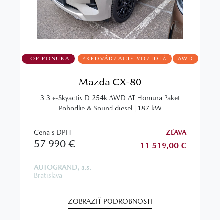
TOP PONUKA
PREDVÁDZACIE VOZIDLÁ
AWD
Mazda CX-80
3.3 e-Skyactiv D 254k AWD AT Homura Paket
Pohodlie & Sound diesel | 187 kW
Cena s DPH
ZĽAVA
57 990 €
11 519,00 €
AUTOGRAND, a.s.
Bratislava
ZOBRAZIŤ PODROBNOSTI