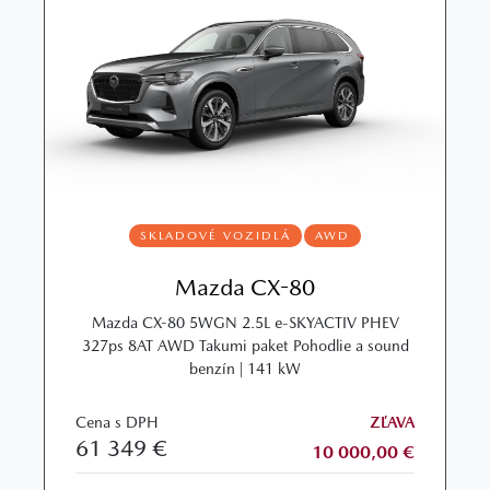
SKLADOVÉ VOZIDLÁ
AWD
Mazda CX-80
Mazda CX-80 5WGN 2.5L e-SKYACTIV PHEV
327ps 8AT AWD Takumi paket Pohodlie a sound
benzín | 141 kW
Cena s DPH
ZĽAVA
61 349 €
10 000,00 €