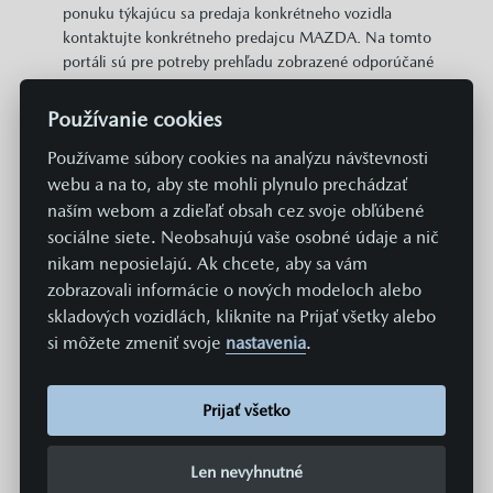
ponuku týkajúcu sa predaja konkrétneho vozidla
kontaktujte konkrétneho predajcu MAZDA. Na tomto
portáli sú pre potreby prehľadu zobrazené odporúčané
cenníkové ceny konkrétnych modelov MAZDA v EUR s
DPH. Zobrazené môžu byť aj informácie o plošne
Používanie cookies
dostupných cenových zvýhodneniach a akciách v
Používame súbory cookies na analýzu návštevnosti
predajnej sieti MAZDA vzťahujúcich sa na daný model.
Zobrazené cena neobsahuje prípravu a aktiváciu vozidla
webu a na to, aby ste mohli plynulo prechádzať
v systémoch Mazda v hodnote 369 EUR. Hodnoty
naším webom a zdieľať obsah cez svoje obľúbené
spotreby paliva, energií a emisií uvádzané na týchto
sociálne siete. Neobsahujú vaše osobné údaje a nič
stránkach sú získavané aktuálne predpísaným
nikam neposielajú. Ak chcete, aby sa vám
normovaným spôsobom merania. Údaje sa teda
zobrazovali informácie o nových modeloch alebo
nevzťahujú na konkrétne vozidlo a nie sú súčasťou
skladových vozidlách, kliknite na Prijať všetky alebo
ponuky, a slúžia len na účely porovnania jednotlivých
si môžete zmeniť svoje
nastavenia
.
typov a modelov vozidiel. Spotreba paliva či energie a
emisie CO2 konkrétneho vozidla závisia nielen od
hospodárneho využitia paliva, ale sú ovplyvnené aj
Prijať všetko
spôsobom jazdy a ďalšími netechnickými faktormi (napr.
podmienkami okolia). Dodatočná výbava a príslušenstvo
Len nevyhnutné
(nástavby, pneumatiky, atď.) môžu mať za následok