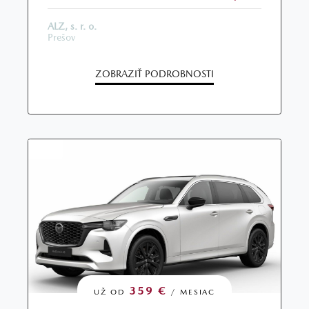
ALZ, s. r. o.
Prešov
ZOBRAZIŤ PODROBNOSTI
359 €
UŽ OD
/ MESIAC