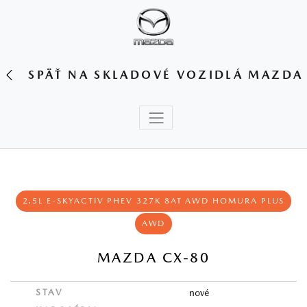
SPÄŤ NA SKLADOVÉ VOZIDLÁ MAZDA
2.5L E‑SKYACTIV PHEV 327K 8AT AWD HOMURA PLUS
AWD
MAZDA CX-80
STAV
nové