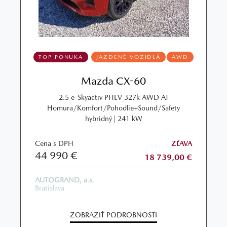
TOP PONUKA
JAZDENÉ VOZIDLÁ
AWD
Mazda CX-60
2.5 e-Skyactiv PHEV 327k AWD AT
Homura/Komfort/Pohodlie+Sound/Safety
hybridný | 241 kW
Cena s DPH
ZĽAVA
44 990 €
18 739,00 €
AUTOGRAND, a.s.
Bratislava
ZOBRAZIŤ PODROBNOSTI