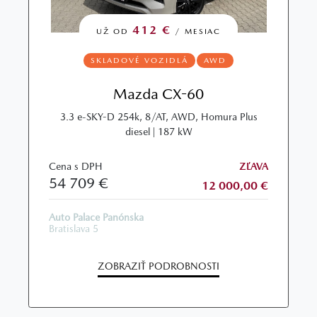
412 €
UŽ OD
/ MESIAC
SKLADOVÉ VOZIDLÁ
AWD
Mazda CX-60
3.3 e-SKY-D 254k, 8/AT, AWD, Homura Plus
diesel | 187 kW
Cena s DPH
ZĽAVA
54 709 €
12 000,00 €
Auto Palace Panónska
Bratislava 5
ZOBRAZIŤ PODROBNOSTI