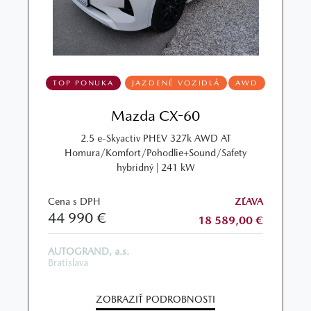
TOP PONUKA
JAZDENÉ VOZIDLÁ
AWD
Mazda CX-60
2.5 e-Skyactiv PHEV 327k AWD AT
Homura/Komfort/Pohodlie+Sound/Safety
hybridný | 241 kW
Cena s DPH
ZĽAVA
44 990 €
18 589,00 €
AUTOGRAND, a.s.
Bratislava
ZOBRAZIŤ PODROBNOSTI