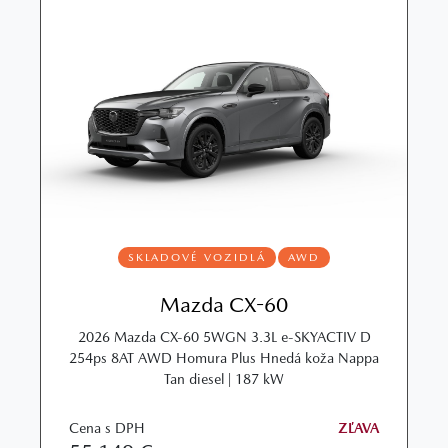
SKLADOVÉ VOZIDLÁ
AWD
Mazda CX-60
2026 Mazda CX‑60 5WGN 3.3L e‑SKYACTIV D
254ps 8AT AWD Homura Plus Hnedá koža Nappa
Tan diesel | 187 kW
Cena s DPH
ZĽAVA