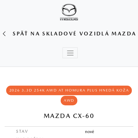
SPÄŤ NA SKLADOVÉ VOZIDLÁ MAZDA
2026 3.3D 254K AWD AT HOMURA PLUS HNEDÁ KOŽA
AWD
MAZDA CX-60
STAV
nové