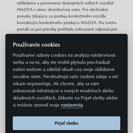
vyhľadanie a porovnanie dostupných voľných vozidiel
MAZDA v rámci distribučnej siete. Pre obchodnú
ponuku týkajúcu sa predaja konkrétneho vozidla
kontaktujte konkrétneho predajcu MAZDA. Na tomto
portáli sú pre potreby prehľadu zobrazené odporúčané
cenníkové ceny konkrétnych modelov MAZDA v EUR s
DPH. Zobrazené môžu byť aj informácie o plošne
Používanie cookies
dostupných cenových zvýhodneniach a akciách v
Používame súbory cookies na analýzu návštevnosti
predajnej sieti MAZDA vzťahujúcich sa na daný model.
Zobrazené cena neobsahuje prípravu a aktiváciu vozidla
webu a na to, aby ste mohli plynulo prechádzať
v systémoch Mazda v hodnote 369 EUR. Hodnoty
naším webom a zdieľať obsah cez svoje obľúbené
spotreby paliva, energií a emisií uvádzané na týchto
sociálne siete. Neobsahujú vaše osobné údaje a nič
stránkach sú získavané aktuálne predpísaným
nikam neposielajú. Ak chcete, aby sa vám
normovaným spôsobom merania. Údaje sa teda
zobrazovali informácie o nových modeloch alebo
nevzťahujú na konkrétne vozidlo a nie sú súčasťou
skladových vozidlách, kliknite na Prijať všetky alebo
ponuky, a slúžia len na účely porovnania jednotlivých
si môžete zmeniť svoje
nastavenia
.
typov a modelov vozidiel. Spotreba paliva či energie a
emisie CO2 konkrétneho vozidla závisia nielen od
hospodárneho využitia paliva, ale sú ovplyvnené aj
Prijať všetko
spôsobom jazdy a ďalšími netechnickými faktormi (napr.