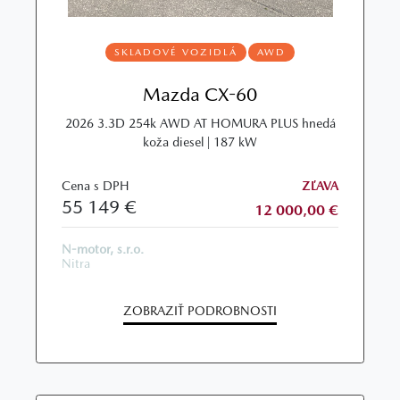
SKLADOVÉ VOZIDLÁ
AWD
Mazda CX-60
2026 3.3D 254k AWD AT HOMURA PLUS hnedá
koža diesel | 187 kW
Cena s DPH
ZĽAVA
55 149 €
12 000,00 €
N-motor, s.r.o.
Nitra
ZOBRAZIŤ PODROBNOSTI