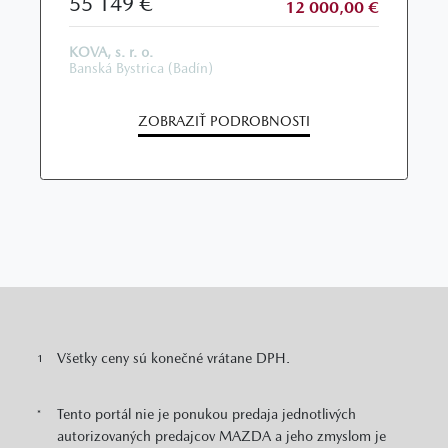
55 149 €
12 000,00 €
KOVA, s. r. o.
Banská Bystrica (Badín)
ZOBRAZIŤ PODROBNOSTI
Všetky ceny sú konečné vrátane DPH.
1
Tento portál nie je ponukou predaja jednotlivých
*
autorizovaných predajcov MAZDA a jeho zmyslom je