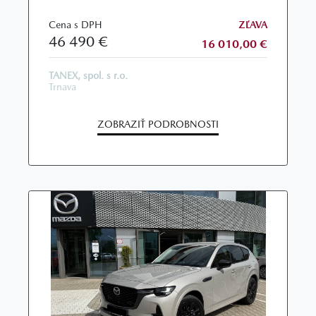
Cena s DPH
ZĽAVA
46 490 €
16 010,00 €
TANEX, spol. s r.o.
Trnava
ZOBRAZIŤ PODROBNOSTI