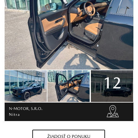
12
N-MOTOR, S.R.O.
Nitra
ŽIADOSŤ O PONUKU