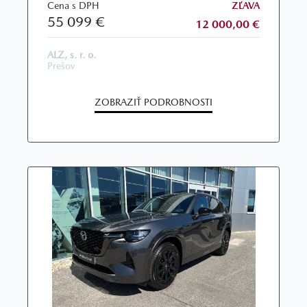
Cena s DPH
ZĽAVA
55 099 €
12 000,00 €
ALZ, s. r. o.
Prešov
ZOBRAZIŤ PODROBNOSTI