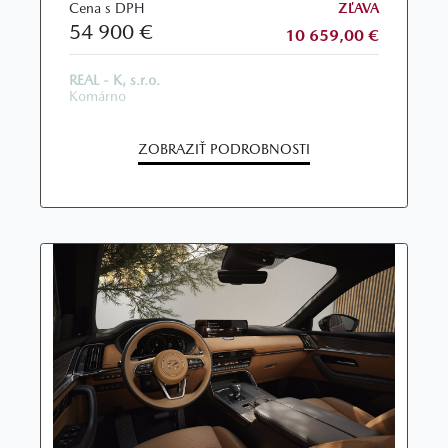
Cena s DPH
ZĽAVA
54 900 €
10 659,00 €
REAL - K, s.r.o.
Komárno
ZOBRAZIŤ PODROBNOSTI