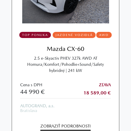
TOP PONUKA
JAZDENÉ VOZIDLÁ
AWD
Mazda CX-60
2.5 e-Skyactiv PHEV 327k AWD AT
Homura/Komfort/Pohodlie+Sound/Safety
hybridný | 241 kW
Cena s DPH
ZĽAVA
44 990 €
18 589,00 €
AUTOGRAND, a.s.
Bratislava
ZOBRAZIŤ PODROBNOSTI