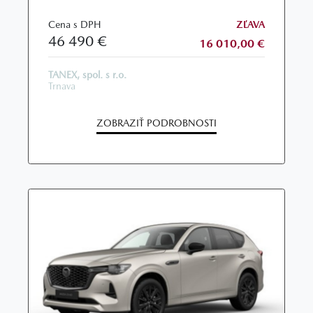
Cena s DPH
ZĽAVA
46 490 €
16 010,00 €
TANEX, spol. s r.o.
Trnava
ZOBRAZIŤ PODROBNOSTI