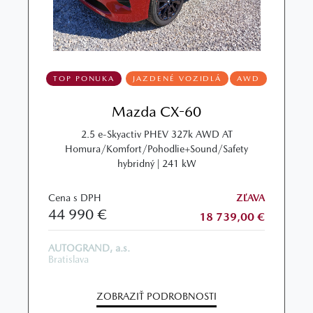
TOP PONUKA
JAZDENÉ VOZIDLÁ
AWD
Mazda CX-60
2.5 e-Skyactiv PHEV 327k AWD AT
Homura/Komfort/Pohodlie+Sound/Safety
hybridný | 241 kW
Cena s DPH
ZĽAVA
44 990 €
18 739,00 €
AUTOGRAND, a.s.
Bratislava
ZOBRAZIŤ PODROBNOSTI