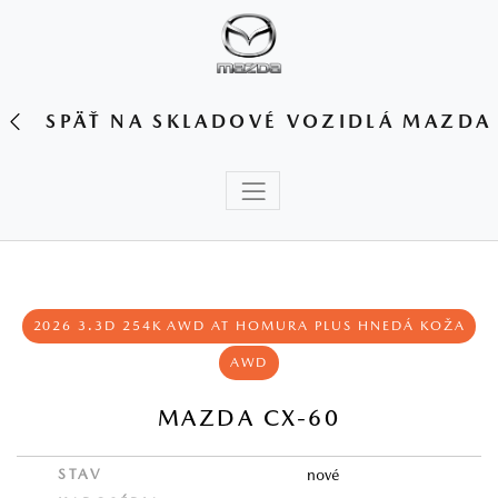
SPÄŤ NA SKLADOVÉ VOZIDLÁ MAZDA
2026 3.3D 254K AWD AT HOMURA PLUS HNEDÁ KOŽA
AWD
MAZDA CX-60
STAV
nové