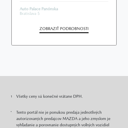
Auto Palace Panónska
Bratislava 5
ZOBRAZIŤ PODROBNOSTI
Všetky ceny sú konečné vrátane DPH.
1
Tento portál nie je ponukou predaja jednotlivých
*
autorizovaných predajcov MAZDA a jeho zmyslom je
vyhľadanie a porovnanie dostupných voľných vozidiel