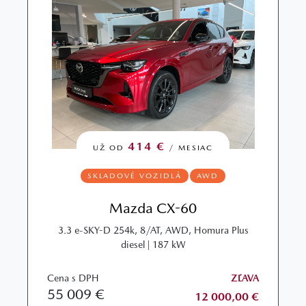
414 €
UŽ OD
/ MESIAC
SKLADOVÉ VOZIDLÁ
AWD
Mazda CX-60
3.3 e-SKY-D 254k, 8/AT, AWD, Homura Plus
diesel | 187 kW
Cena s DPH
ZĽAVA
55 009 €
12 000,00 €