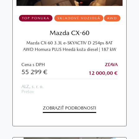
TOP PONUKA
SKLADOVÉ VOZIDLÁ
AWD
Mazda CX-60
Mazda CX-60 3.3L e-SKYACTIV D 254ps 8AT
AWD Homura PLUS Hnedá koža diesel | 187 kW
Cena s DPH
ZĽAVA
55 299 €
12 000,00 €
ALZ, s. r. o.
Prešov
ZOBRAZIŤ PODROBNOSTI