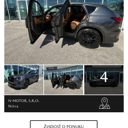
4
N-MOTOR, S.R.O.
Nitra
ŽIADOSŤ O PONUKU