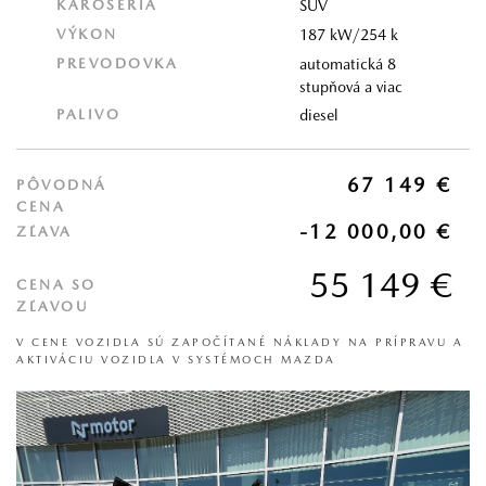
KAROSÉRIA
SUV
VÝKON
187 kW/254 k
PREVODOVKA
automatická 8
stupňová a viac
PALIVO
diesel
67 149 €
PÔVODNÁ
CENA
-12 000,00 €
ZĽAVA
55 149 €
CENA SO
ZĽAVOU
V CENE VOZIDLA SÚ ZAPOČÍTANÉ NÁKLADY NA PRÍPRAVU A
AKTIVÁCIU VOZIDLA V SYSTÉMOCH MAZDA