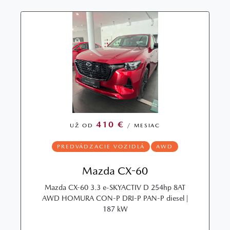
410 €
UŽ OD
/ MESIAC
PREDVÁDZACIE VOZIDLÁ
AWD
Mazda CX-60
Mazda CX-60 3.3 e-SKYACTIV D 254hp 8AT
AWD HOMURA CON-P DRI-P PAN-P diesel |
187 kW