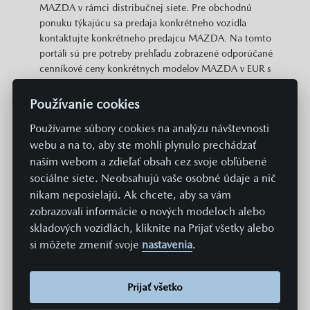
MAZDA v rámci distribučnej siete. Pre obchodnú
ponuku týkajúcu sa predaja konkrétneho vozidla
kontaktujte konkrétneho predajcu MAZDA. Na tomto
portáli sú pre potreby prehľadu zobrazené odporúčané
cenníkové ceny konkrétnych modelov MAZDA v EUR s
DPH. Zobrazené môžu byť aj informácie o plošne
dostupných cenových zvýhodneniach a akciách v
Používanie cookies
predajnej sieti MAZDA vzťahujúcich sa na daný model.
Používame súbory cookies na analýzu návštevnosti
Zobrazené cena neobsahuje prípravu a aktiváciu vozidla
webu a na to, aby ste mohli plynulo prechádzať
v systémoch Mazda v hodnote 369 EUR. Hodnoty
spotreby paliva, energií a emisií uvádzané na týchto
naším webom a zdieľať obsah cez svoje obľúbené
stránkach sú získavané aktuálne predpísaným
sociálne siete. Neobsahujú vaše osobné údaje a nič
normovaným spôsobom merania. Údaje sa teda
nikam neposielajú. Ak chcete, aby sa vám
nevzťahujú na konkrétne vozidlo a nie sú súčasťou
zobrazovali informácie o nových modeloch alebo
ponuky, a slúžia len na účely porovnania jednotlivých
skladových vozidlách, kliknite na Prijať všetky alebo
typov a modelov vozidiel. Spotreba paliva či energie a
si môžete zmeniť svoje
nastavenia
.
emisie CO2 konkrétneho vozidla závisia nielen od
hospodárneho využitia paliva, ale sú ovplyvnené aj
spôsobom jazdy a ďalšími netechnickými faktormi (napr.
Prijať všetko
podmienkami okolia). Dodatočná výbava a príslušenstvo