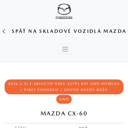
SPÄŤ NA SKLADOVÉ VOZIDLÁ MAZDA
2026 2.5L E-SKYACTIV PHEV 327PS 8AT AWD HOMURA
+ PAKET POHODLIE / SOUND HNEDÁ KOŽA
AWD
MAZDA CX-60
STAV
nové