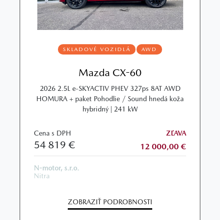
SKLADOVÉ VOZIDLÁ
AWD
Mazda CX-60
2026 2.5L e-SKYACTIV PHEV 327ps 8AT AWD
HOMURA + paket Pohodlie / Sound hnedá koža
hybridný | 241 kW
Cena s DPH
ZĽAVA
54 819 €
12 000,00 €
N-motor, s.r.o.
Nitra
ZOBRAZIŤ PODROBNOSTI