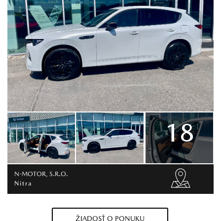
18
N-MOTOR, S.R.O.
Nitra
ŽIADOSŤ O PONUKU