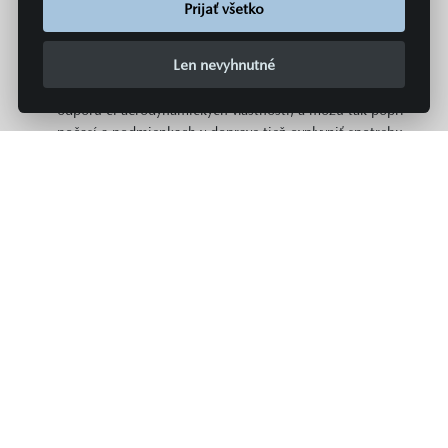
hospodárneho využitia paliva, ale sú ovplyvnené aj
Prijať všetko
spôsobom jazdy a ďalšími netechnickými faktormi (napr.
podmienkami okolia). Dodatočná výbava a príslušenstvo
Len nevyhnutné
(nástavby, pneumatiky, atď.) môžu mať za následok
zmenu jazdných parametrov, napr. hmotnosti, valivého
odporu či aerodynamických vlastností, a môžu tak popri
počasí a podmienkach v doprave tiež ovplyvniť spotrebu
paliva či energie a výkon. Hodnoty spotreby paliva,
spotreby energie a emisií CO2 platia v určitom intervale
a môžu sa líšiť v závislosti od zvoleného rozmeru
pneumatík a použitia prvkov výbavy na želanie. Údaje o
spotrebe paliva, energie a emisiách pre všetky nové
modely osobných automobilov sú zadarmo k dispozícii
na všetkých predajných miestach MAZDA v rámci celej
Európskej únie.