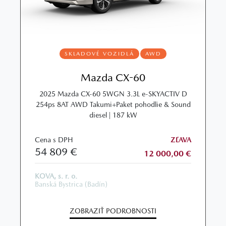
SKLADOVÉ VOZIDLÁ
AWD
Mazda CX-60
2025 Mazda CX‑60 5WGN 3.3L e‑SKYACTIV D
254ps 8AT AWD Takumi+Paket pohodlie & Sound
diesel | 187 kW
Cena s DPH
ZĽAVA
54 809 €
12 000,00 €
KOVA, s. r. o.
Banská Bystrica (Badín)
ZOBRAZIŤ PODROBNOSTI