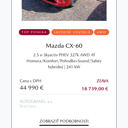
TOP PONUKA
JAZDENÉ VOZIDLÁ
AWD
Mazda CX-60
2.5 e-Skyactiv PHEV 327k AWD AT
Homura/Komfort/Pohodlie+Sound/Safety
hybridný | 241 kW
Cena s DPH
ZĽAVA
44 990 €
18 739,00 €
AUTOGRAND, a.s.
Bratislava
ZOBRAZIŤ PODROBNOSTI