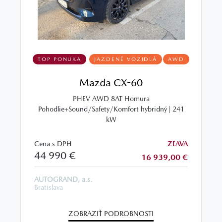
TOP PONUKA
JAZDENÉ VOZIDLÁ
AWD
Mazda CX-60
PHEV AWD 8AT Homura
Pohodlie+Sound/Safety/Komfort hybridný | 241
kW
Cena s DPH
ZĽAVA
44 990 €
16 939,00 €
AUTOGRAND, a.s.
Bratislava
ZOBRAZIŤ PODROBNOSTI