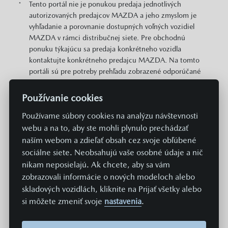
Tento portál nie je ponukou predaja jednotlivých
*
autorizovaných predajcov MAZDA a jeho zmyslom je
vyhľadanie a porovnanie dostupných voľných vozidiel
MAZDA v rámci distribučnej siete. Pre obchodnú
ponuku týkajúcu sa predaja konkrétneho vozidla
kontaktujte konkrétneho predajcu MAZDA. Na tomto
portáli sú pre potreby prehľadu zobrazené odporúčané
cenníkové ceny konkrétnych modelov MAZDA v EUR s
DPH. Zobrazené môžu byť aj informácie o plošne
Používanie cookies
dostupných cenových zvýhodneniach a akciách v
Používame súbory cookies na analýzu návštevnosti
predajnej sieti MAZDA vzťahujúcich sa na daný model.
Zobrazené cena neobsahuje prípravu a aktiváciu vozidla
webu a na to, aby ste mohli plynulo prechádzať
v systémoch Mazda v hodnote 369 EUR. Hodnoty
naším webom a zdieľať obsah cez svoje obľúbené
spotreby paliva, energií a emisií uvádzané na týchto
sociálne siete. Neobsahujú vaše osobné údaje a nič
stránkach sú získavané aktuálne predpísaným
nikam neposielajú. Ak chcete, aby sa vám
normovaným spôsobom merania. Údaje sa teda
zobrazovali informácie o nových modeloch alebo
nevzťahujú na konkrétne vozidlo a nie sú súčasťou
skladových vozidlách, kliknite na Prijať všetky alebo
ponuky, a slúžia len na účely porovnania jednotlivých
si môžete zmeniť svoje
nastavenia
.
typov a modelov vozidiel. Spotreba paliva či energie a
emisie CO2 konkrétneho vozidla závisia nielen od