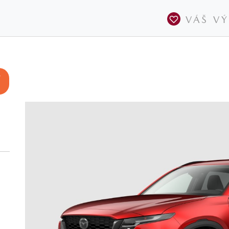
VÁŠ V
-