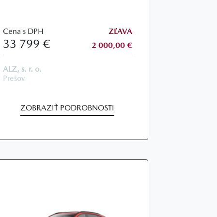
Cena s DPH
ZĽAVA
33 799 €
2 000,00 €
ALZ, s. r. o.
Prešov
ZOBRAZIŤ PODROBNOSTI