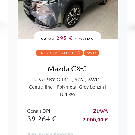
295 €
UŽ OD
/ MESIAC
SKLADOVÉ VOZIDLÁ
AWD
Mazda CX-5
2.5 e-SKY-G 141k, 6/AT, AWD,
Centre-line - Polymetal Grey benzín |
104 kW
Cena s DPH
ZĽAVA
39 264 €
2 000,00 €
Auto Palace Panónska