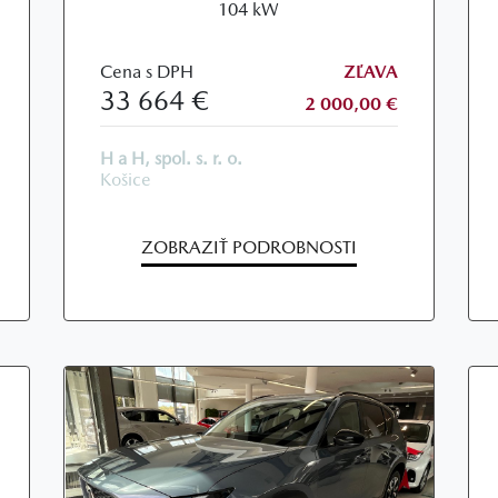
104 kW
Cena s DPH
ZĽAVA
33 664 €
2 000,00 €
H a H, spol. s. r. o.
Košice
ZOBRAZIŤ PODROBNOSTI