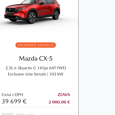
SKLADOVÉ VOZIDLÁ
Mazda CX-5
2.5L e‑Skyactiv G 141ps 6AT FWD
Exclusive‑Line benzín | 103 kW
Cena s DPH
ZĽAVA
39 699 €
2 000,00 €
TANEX, spol. s r.o.