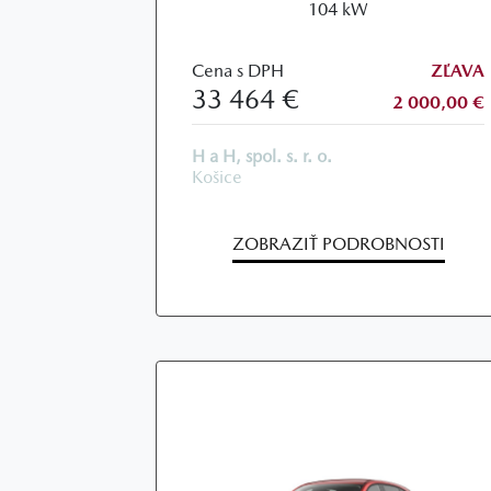
104 kW
Cena s DPH
ZĽAVA
33 464 €
2 000,00 €
H a H, spol. s. r. o.
Košice
ZOBRAZIŤ PODROBNOSTI