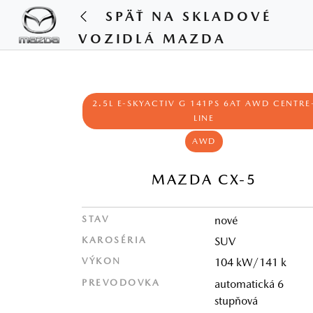
SPÄŤ NA SKLADOVÉ
VOZIDLÁ MAZDA
2.5L E-SKYACTIV G 141PS 6AT AWD CENTRE
LINE
AWD
MAZDA CX-5
STAV
nové
KAROSÉRIA
SUV
VÝKON
104 kW/141 k
PREVODOVKA
automatická 6
stupňová