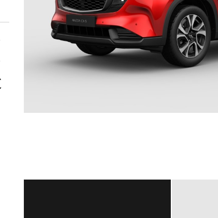
€
€
€