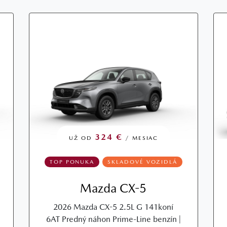
324 €
UŽ OD
/ MESIAC
TOP PONUKA
SKLADOVÉ VOZIDLÁ
Mazda CX-5
2026 Mazda CX-5 2.5L G 141koní
6AT Predný náhon Prime-Line benzín |