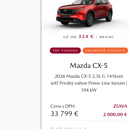
324 €
UŽ OD
/ MESIAC
TOP PONUKA
SKLADOVÉ VOZIDLÁ
Mazda CX-5
2026 Mazda CX-5 2.5L G 141koní
6AT Predný náhon Prime-Line benzín |
104 kW
Cena s DPH
ZĽAVA
33 799 €
2 000,00 €
H a H, spol. s. r. o.