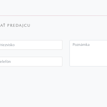
AŤ PREDAJCU
Priezvisko*
P
Telefón*