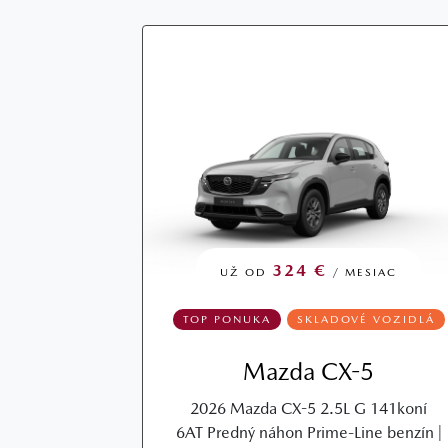
324 €
UŽ OD
/ MESIAC
TOP PONUKA
SKLADOVÉ VOZIDLÁ
Mazda CX-5
2026 Mazda CX-5 2.5L G 141koní
6AT Predný náhon Prime-Line benzín |