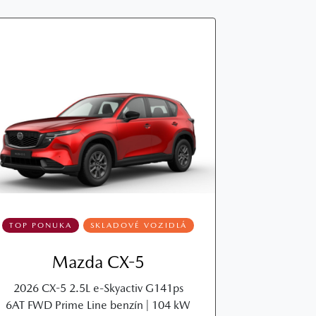
TOP PONUKA
SKLADOVÉ VOZIDLÁ
Mazda CX-5
2026 CX-5 2.5L e-Skyactiv G141ps
6AT FWD Prime Line benzín | 104 kW