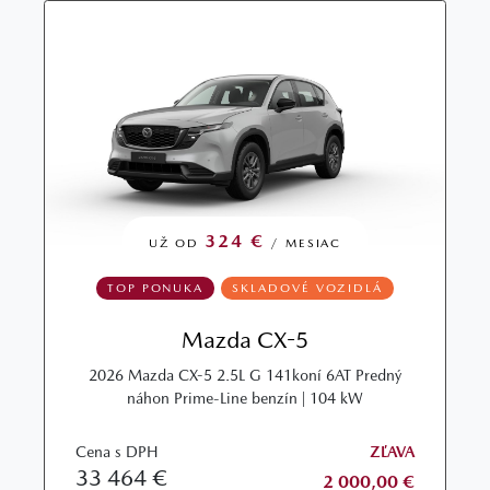
324 €
UŽ OD
/ MESIAC
TOP PONUKA
SKLADOVÉ VOZIDLÁ
Mazda CX-5
2026 Mazda CX-5 2.5L G 141koní 6AT Predný
náhon Prime-Line benzín | 104 kW
Cena s DPH
ZĽAVA
33 464 €
2 000,00 €