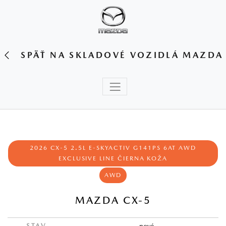
SPÄŤ NA SKLADOVÉ VOZIDLÁ MAZDA
2026 CX-5 2.5L E-SKYACTIV G141PS 6AT AWD
EXCLUSIVE LINE ČIERNA KOŽA
AWD
MAZDA CX-5
STAV
nové