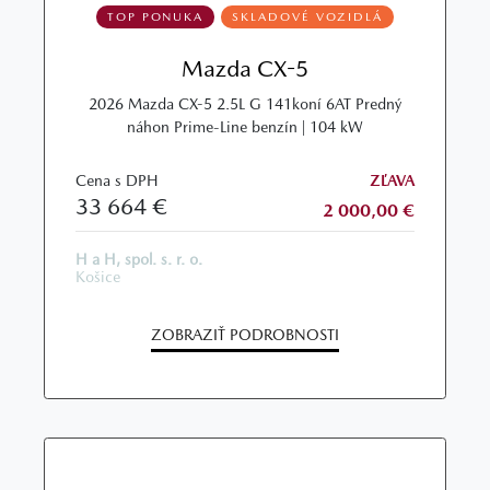
TOP PONUKA
SKLADOVÉ VOZIDLÁ
Mazda CX-5
2026 Mazda CX-5 2.5L G 141koní 6AT Predný
náhon Prime-Line benzín | 104 kW
Cena s DPH
ZĽAVA
33 664 €
2 000,00 €
H a H, spol. s. r. o.
Košice
ZOBRAZIŤ PODROBNOSTI