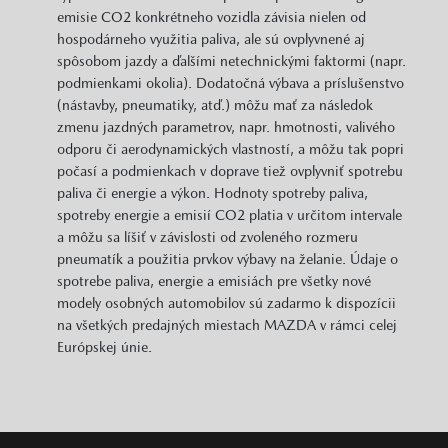
emisie CO2 konkrétneho vozidla závisia nielen od
hospodárneho využitia paliva, ale sú ovplyvnené aj
spôsobom jazdy a ďalšími netechnickými faktormi (napr.
podmienkami okolia). Dodatočná výbava a príslušenstvo
(nástavby, pneumatiky, atď.) môžu mať za následok
zmenu jazdných parametrov, napr. hmotnosti, valivého
odporu či aerodynamických vlastností, a môžu tak popri
počasí a podmienkach v doprave tiež ovplyvniť spotrebu
paliva či energie a výkon. Hodnoty spotreby paliva,
spotreby energie a emisií CO2 platia v určitom intervale
a môžu sa líšiť v závislosti od zvoleného rozmeru
pneumatík a použitia prvkov výbavy na želanie. Údaje o
spotrebe paliva, energie a emisiách pre všetky nové
modely osobných automobilov sú zadarmo k dispozícii
na všetkých predajných miestach MAZDA v rámci celej
Európskej únie.