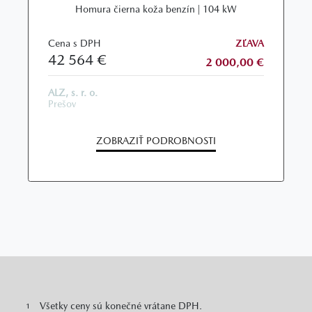
Homura čierna koža benzín | 104 kW
Cena s DPH
ZĽAVA
42 564 €
2 000,00 €
ALZ, s. r. o.
Prešov
ZOBRAZIŤ PODROBNOSTI
Všetky ceny sú konečné vrátane DPH.
1