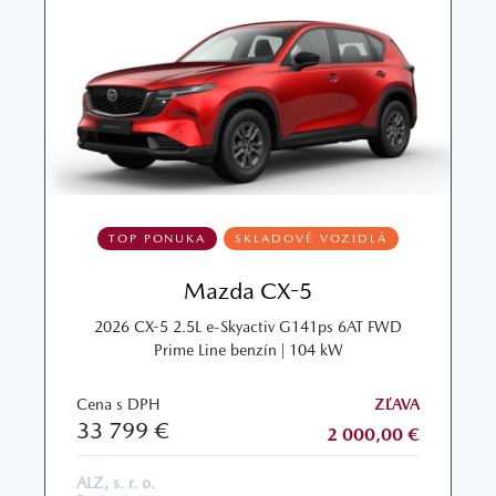
TOP PONUKA
SKLADOVÉ VOZIDLÁ
Mazda CX-5
2026 CX-5 2.5L e-Skyactiv G141ps 6AT FWD
Prime Line benzín | 104 kW
Cena s DPH
ZĽAVA
33 799 €
2 000,00 €
ALZ, s. r. o.