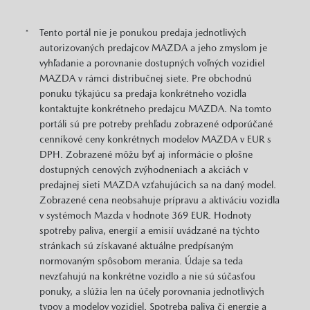
Tento portál nie je ponukou predaja jednotlivých
*
autorizovaných predajcov MAZDA a jeho zmyslom je
vyhľadanie a porovnanie dostupných voľných vozidiel
MAZDA v rámci distribučnej siete. Pre obchodnú
ponuku týkajúcu sa predaja konkrétneho vozidla
kontaktujte konkrétneho predajcu MAZDA. Na tomto
portáli sú pre potreby prehľadu zobrazené odporúčané
cenníkové ceny konkrétnych modelov MAZDA v EUR s
DPH. Zobrazené môžu byť aj informácie o plošne
dostupných cenových zvýhodneniach a akciách v
predajnej sieti MAZDA vzťahujúcich sa na daný model.
Zobrazené cena neobsahuje prípravu a aktiváciu vozidla
v systémoch Mazda v hodnote 369 EUR. Hodnoty
spotreby paliva, energií a emisií uvádzané na týchto
stránkach sú získavané aktuálne predpísaným
normovaným spôsobom merania. Údaje sa teda
nevzťahujú na konkrétne vozidlo a nie sú súčasťou
ponuky, a slúžia len na účely porovnania jednotlivých
typov a modelov vozidiel. Spotreba paliva či energie a