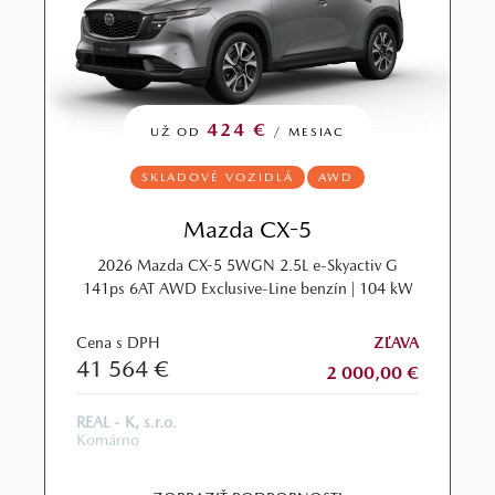
424 €
UŽ OD
/ MESIAC
SKLADOVÉ VOZIDLÁ
AWD
Mazda CX-5
2026 Mazda CX-5 5WGN 2.5L e-Skyactiv G
141ps 6AT AWD Exclusive-Line benzín | 104 kW
Cena s DPH
ZĽAVA
41 564 €
2 000,00 €
REAL - K, s.r.o.
Komárno