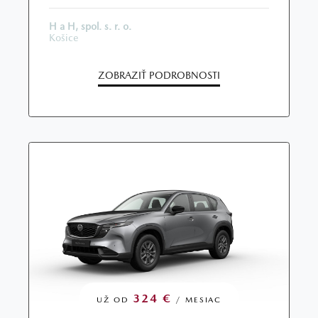
H a H, spol. s. r. o.
Košice
ZOBRAZIŤ PODROBNOSTI
324 €
UŽ OD
/ MESIAC