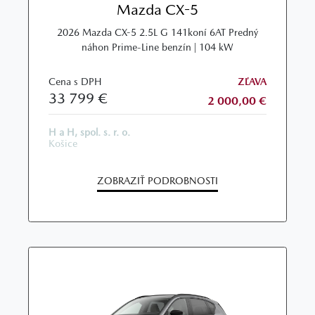
Mazda CX-5
2026 Mazda CX-5 2.5L G 141koní 6AT Predný
náhon Prime-Line benzín | 104 kW
Cena s DPH
ZĽAVA
33 799 €
2 000,00 €
H a H, spol. s. r. o.
Košice
ZOBRAZIŤ PODROBNOSTI