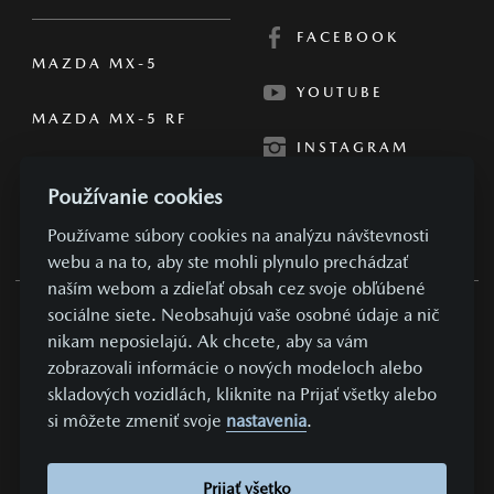
FACEBOOK
MAZDA MX-5
YOUTUBE
MAZDA MX-5 RF
INSTAGRAM
Používanie cookies
Používame súbory cookies na analýzu návštevnosti
webu a na to, aby ste mohli plynulo prechádzať
naším webom a zdieľať obsah cez svoje obľúbené
sociálne siete. Neobsahujú vaše osobné údaje a nič
OBCHODNÉ PODMIENKY
nikam neposielajú. Ak chcete, aby sa vám
zobrazovali informácie o nových modeloch alebo
SÚKROMIE A OSOBNÉ ÚDAJE
skladových vozidlách, kliknite na Prijať všetky alebo
NASTAVENIE COOKIES
si môžete zmeniť svoje
nastavenia
.
KONTAKTUJTE NÁS
VYDAVATEĽ
Prijať všetko