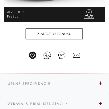
ALZ, S. R. O.
Prešov
ŽIADOSŤ O PONUKU
ÚPLNÉ ŠPECIFIKÁCIE
&
VÝBAVA
PRÍSLUŠENSTVO