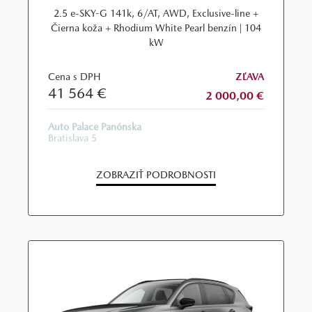
2.5 e-SKY-G 141k, 6/AT, AWD, Exclusive-line +
Čierna koža + Rhodium White Pearl benzín | 104
kW
Cena s DPH
ZĽAVA
41 564 €
2 000,00 €
Auto Palace Panónska
Bratislava 5
ZOBRAZIŤ PODROBNOSTI