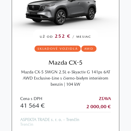
252 €
UŽ OD
/ MESIAC
SKLADOVÉ VOZIDLÁ
AWD
Mazda CX-5
Mazda CX‑5 5WGN 2.5L e‑Skyactiv G 141ps 6AT
AWD Exclusive‑Line s čierno-bielym interiérom
benzín | 104 kW
Cena s DPH
ZĽAVA
41 564 €
2 000,00 €
ASPEKTA TRADE s. r. o. - Trenčín
Trenčín