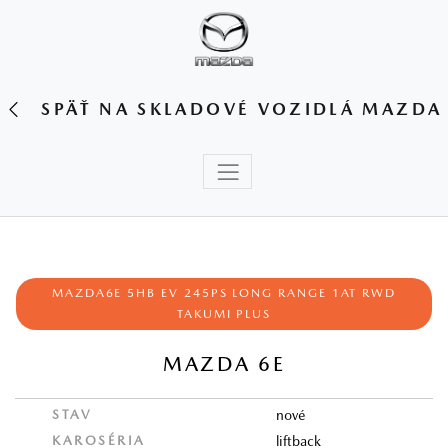
SPÄŤ NA SKLADOVÉ VOZIDLÁ MAZDA
MAZDA6E 5HB EV 245PS LONG RANGE 1AT RWD
TAKUMI PLUS
MAZDA 6E
STAV
nové
KAROSÉRIA
liftback