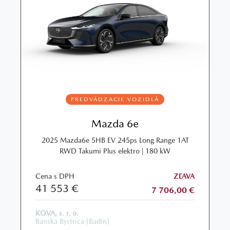
PREDVÁDZACIE VOZIDLÁ
Mazda 6e
2025 Mazda6e 5HB EV 245ps Long Range 1AT
RWD Takumi Plus elektro | 180 kW
Cena s DPH
ZĽAVA
41 553 €
7 706,00 €
KOVA, s. r. o.
Banská Bystrica (Badín)