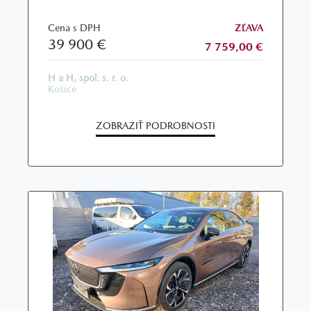
Cena s DPH
ZĽAVA
39 900 €
7 759,00 €
H a H, spol. s. r. o.
Košice
ZOBRAZIŤ PODROBNOSTI