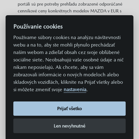
portáli sú pre potreby prehľadu zobrazené odporúčané
cenníkové ceny konkrétnych modelov MAZDA v EUR s
DPH. Zobrazené môžu byť aj informácie o plošne
dostupných cenových zvýhodneniach a akciách v
Používanie cookies
predajnej sieti MAZDA vzťahujúcich sa na daný model.
Používame súbory cookies na analýzu návštevnosti
Zobrazené cena neobsahuje prípravu a aktiváciu vozidla
webu a na to, aby ste mohli plynulo prechádzať
v systémoch Mazda v hodnote 369 EUR. Hodnoty
spotreby paliva, energií a emisií uvádzané na týchto
naším webom a zdieľať obsah cez svoje obľúbené
stránkach sú získavané aktuálne predpísaným
sociálne siete. Neobsahujú vaše osobné údaje a nič
normovaným spôsobom merania. Údaje sa teda
nikam neposielajú. Ak chcete, aby sa vám
nevzťahujú na konkrétne vozidlo a nie sú súčasťou
zobrazovali informácie o nových modeloch alebo
ponuky, a slúžia len na účely porovnania jednotlivých
skladových vozidlách, kliknite na Prijať všetky alebo
typov a modelov vozidiel. Spotreba paliva či energie a
si môžete zmeniť svoje
nastavenia
.
emisie CO2 konkrétneho vozidla závisia nielen od
hospodárneho využitia paliva, ale sú ovplyvnené aj
spôsobom jazdy a ďalšími netechnickými faktormi (napr.
Prijať všetko
podmienkami okolia). Dodatočná výbava a príslušenstvo
(nástavby, pneumatiky, atď.) môžu mať za následok
Len nevyhnutné
zmenu jazdných parametrov, napr. hmotnosti, valivého
odporu či aerodynamických vlastností, a môžu tak popri