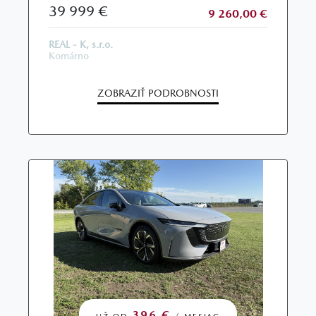
39 999 €
9 260,00 €
REAL - K, s.r.o.
Komárno
ZOBRAZIŤ PODROBNOSTI
396 €