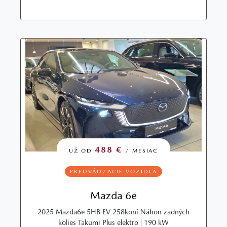
488 €
UŽ OD
/ MESIAC
PREDVÁDZACIE VOZIDLÁ
Mazda 6e
2025 Mazda6e 5HB EV 258koní Náhon zadných
kolies Takumi Plus elektro | 190 kW