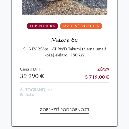
TOP PONUKA
JAZDENÉ VOZIDLÁ
Mazda 6e
5HB EV 258ps 1AT RWD Takumi (čierna umelá
koža) elektro | 190 kW
Cena s DPH
ZĽAVA
39 990 €
5 719,00 €
AUTOGRAND, a.s.
Bratislava
ZOBRAZIŤ PODROBNOSTI