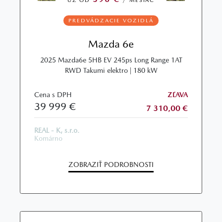
UŽ OD
/ MESIAC
PREDVÁDZACIE VOZIDLÁ
Mazda 6e
2025 Mazda6e 5HB EV 245ps Long Range 1AT
RWD Takumi elektro | 180 kW
Cena s DPH
ZĽAVA
39 999 €
7 310,00 €
REAL - K, s.r.o.
Komárno
ZOBRAZIŤ PODROBNOSTI