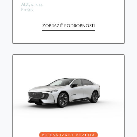
ALZ, s. r. o.
Prešov
ZOBRAZIŤ PODROBNOSTI
PREDVÁDZACIE VOZIDLÁ