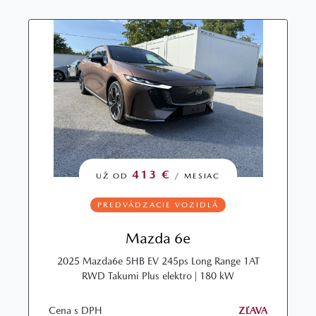
413 €
UŽ OD
/ MESIAC
PREDVÁDZACIE VOZIDLÁ
Mazda 6e
2025 Mazda6e 5HB EV 245ps Long Range 1AT
RWD Takumi Plus elektro | 180 kW
Cena s DPH
ZĽAVA