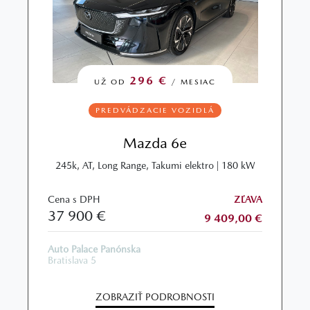
296 €
UŽ OD
/ MESIAC
PREDVÁDZACIE VOZIDLÁ
Mazda 6e
245k, AT, Long Range, Takumi elektro | 180 kW
Cena s DPH
ZĽAVA
37 900 €
9 409,00 €
Auto Palace Panónska
Bratislava 5
ZOBRAZIŤ PODROBNOSTI