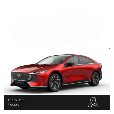
ALZ, S. R. O.
Prešov