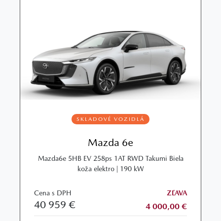
SKLADOVÉ VOZIDLÁ
Mazda 6e
Mazda6e 5HB EV 258ps 1AT RWD Takumi Biela
koža elektro | 190 kW
Cena s DPH
ZĽAVA
40 959 €
4 000,00 €