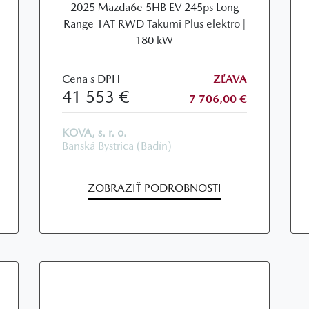
2025 Mazda6e 5HB EV 245ps Long
Range 1AT RWD Takumi Plus elektro |
180 kW
Cena s DPH
ZĽAVA
41 553 €
7 706,00 €
KOVA, s. r. o.
Banská Bystrica (Badín)
ZOBRAZIŤ PODROBNOSTI