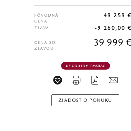
49 259 
PÔVODNÁ
CENA
-9 260,00 
ZĽAVA
39 999 
CENA SO
ZĽAVOU
UŽ OD 413 € / MESIAC
ŽIADOSŤ O PONUKU