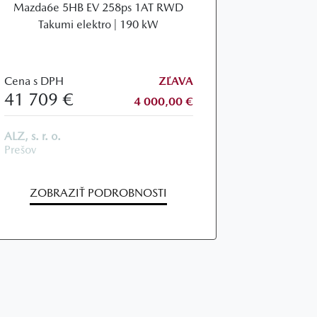
Mazda6e 5HB EV 258ps 1AT RWD
Takumi elektro | 190 kW
Cena s DPH
ZĽAVA
41 709 €
4 000,00 €
ALZ, s. r. o.
Prešov
ZOBRAZIŤ PODROBNOSTI