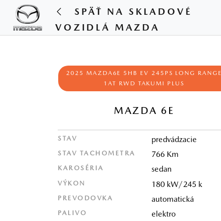
SPÄŤ NA SKLADOVÉ
VOZIDLÁ MAZDA
2025 MAZDA6E 5HB EV 245PS LONG RANG
1AT RWD TAKUMI PLUS
MAZDA 6E
STAV
predvádzacie
STAV TACHOMETRA
766 Km
KAROSÉRIA
sedan
VÝKON
180 kW/245 k
PREVODOVKA
automatická
PALIVO
elektro