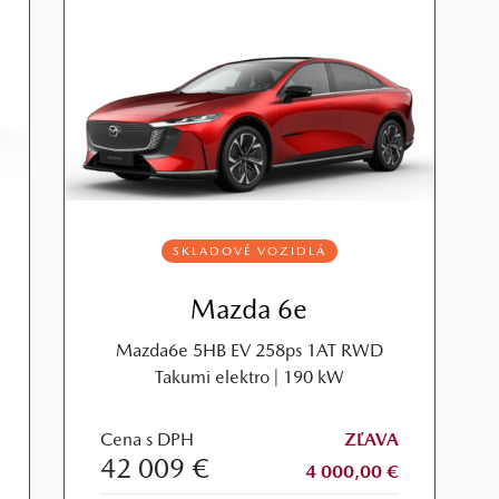
SKLADOVÉ VOZIDLÁ
Mazda 6e
Mazda6e 5HB EV 258ps 1AT RWD
Takumi elektro | 190 kW
Cena s DPH
ZĽAVA
42 009 €
4 000,00 €