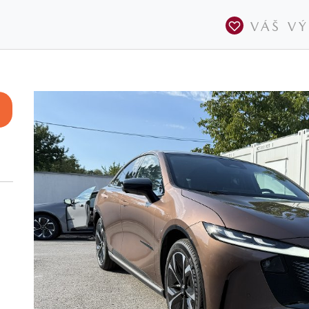
VÁŠ V
E