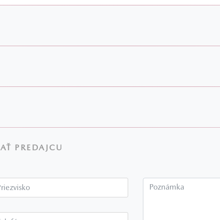
AŤ PREDAJCU
Priezvisko*
P
Telefón*