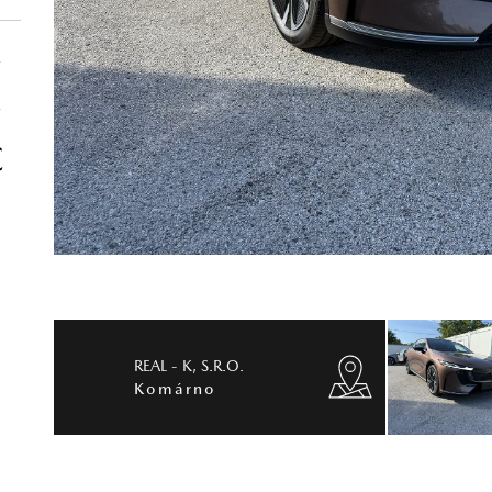
€
€
€
REAL - K, S.R.O.
Komárno