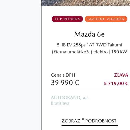
TOP PONUKA
JAZDENÉ VOZIDLÁ
Mazda 6e
5HB EV 258ps 1AT RWD Takumi
(čierna umelá koža) elektro | 190 kW
Cena s DPH
ZĽAVA
39 990 €
5 719,00 €
AUTOGRAND, a.s.
Bratislava
ZOBRAZIŤ PODROBNOSTI