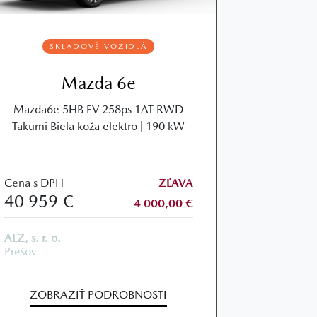
SKLADOVÉ VOZIDLÁ
Mazda 6e
Mazda6e 5HB EV 258ps 1AT RWD
Takumi Biela koža elektro | 190 kW
Cena s DPH
ZĽAVA
40 959 €
4 000,00 €
ALZ, s. r. o.
Prešov
ZOBRAZIŤ PODROBNOSTI