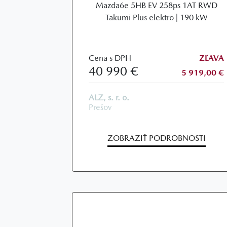
Mazda6e 5HB EV 258ps 1AT RWD
Takumi Plus elektro | 190 kW
Cena s DPH
ZĽAVA
40 990 €
5 919,00 €
ALZ, s. r. o.
Prešov
ZOBRAZIŤ PODROBNOSTI