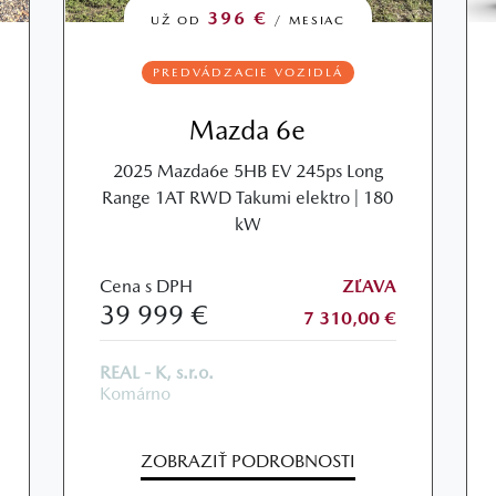
396 €
UŽ OD
/ MESIAC
PREDVÁDZACIE VOZIDLÁ
Mazda 6e
2025 Mazda6e 5HB EV 245ps Long
Range 1AT RWD Takumi elektro | 180
kW
Cena s DPH
ZĽAVA
39 999 €
7 310,00 €
REAL - K, s.r.o.
Komárno
ZOBRAZIŤ PODROBNOSTI