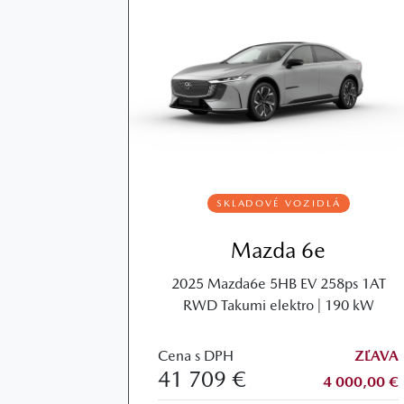
SKLADOVÉ VOZIDLÁ
Mazda 6e
2025 Mazda6e 5HB EV 258ps 1AT
RWD Takumi elektro | 190 kW
Cena s DPH
ZĽAVA
41 709 €
4 000,00 €