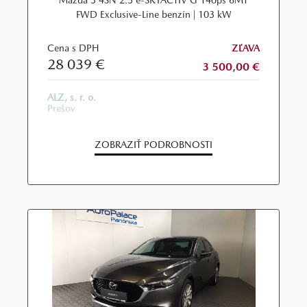
Mazda 3 4SN 2.5 e-SKYACTIV G 140ps 6MT
FWD Exclusive-Line benzín | 103 kW
Cena s DPH
ZĽAVA
28 039 €
3 500,00 €
ALZ, s. r. o.
Prešov
ZOBRAZIŤ PODROBNOSTI