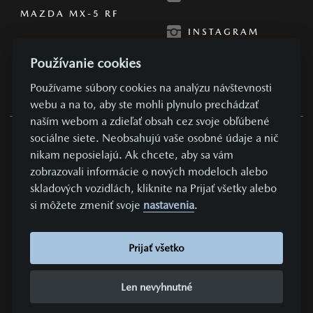
MAZDA MX-5 RF
INSTAGRAM
Používanie cookies
Používame súbory cookies na analýzu návštevnosti
webu a na to, aby ste mohli plynulo prechádzať
naším webom a zdieľať obsah cez svoje obľúbené
sociálne siete. Neobsahujú vaše osobné údaje a nič
OBCHODNÉ PODMIENKY
nikam neposielajú. Ak chcete, aby sa vám
zobrazovali informácie o nových modeloch alebo
SÚKROMIE A OSOBNÉ ÚDAJE
skladových vozidlách, kliknite na Prijať všetky alebo
NASTAVENIE COOKIES
si môžete zmeniť svoje
nastavenia
.
KONTAKTUJTE NÁS
VYDAVATEĽ
Prijať všetko
REALIZÁCIA COMIN.CZ, S.R.O.
LEAD MANAGEMENT GROWITO
Len nevyhnutné