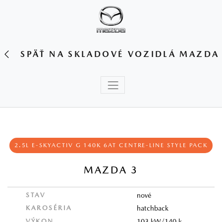
SPÄŤ NA SKLADOVÉ VOZIDLÁ MAZDA
2.5L E‑SKYACTIV G 140K 6AT CENTRE‑LINE STYLE PACK
MAZDA 3
STAV
nové
KAROSÉRIA
hatchback
VÝKON
103 kW/140 k