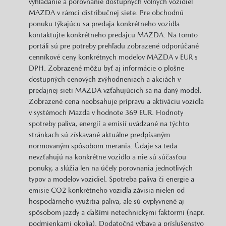
vyhľadanie a porovnanie dostupných voľných vozidiel
MAZDA v rámci distribučnej siete. Pre obchodnú
ponuku týkajúcu sa predaja konkrétneho vozidla
kontaktujte konkrétneho predajcu MAZDA. Na tomto
portáli sú pre potreby prehľadu zobrazené odporúčané
cenníkové ceny konkrétnych modelov MAZDA v EUR s
DPH. Zobrazené môžu byť aj informácie o plošne
dostupných cenových zvýhodneniach a akciách v
predajnej sieti MAZDA vzťahujúcich sa na daný model.
Zobrazené cena neobsahuje prípravu a aktiváciu vozidla
v systémoch Mazda v hodnote 369 EUR. Hodnoty
spotreby paliva, energií a emisií uvádzané na týchto
stránkach sú získavané aktuálne predpísaným
normovaným spôsobom merania. Údaje sa teda
nevzťahujú na konkrétne vozidlo a nie sú súčasťou
ponuky, a slúžia len na účely porovnania jednotlivých
typov a modelov vozidiel. Spotreba paliva či energie a
emisie CO2 konkrétneho vozidla závisia nielen od
hospodárneho využitia paliva, ale sú ovplyvnené aj
spôsobom jazdy a ďalšími netechnickými faktormi (napr.
podmienkami okolia). Dodatočná výbava a príslušenstvo