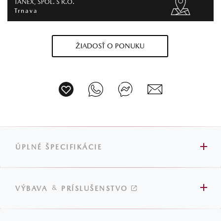
TANEX, SPOL. S R.O.
Trnava
ŽIADOSŤ O PONUKU
ÚPLNÉ ŠPECIFIKÁCIE
&
VÝBAVA
PRÍSLUŠENSTVO