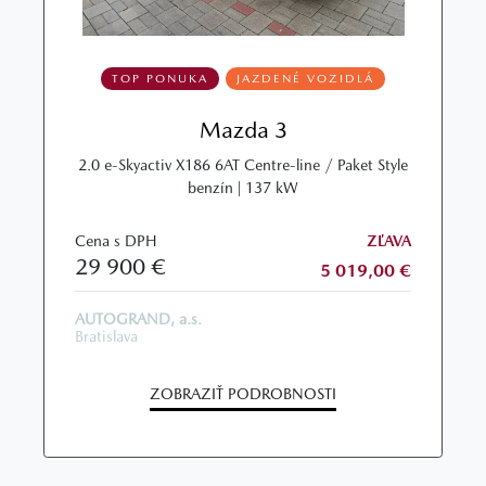
TOP PONUKA
JAZDENÉ VOZIDLÁ
Mazda 3
2.0 e-Skyactiv X186 6AT Centre-line / Paket Style
benzín | 137 kW
Cena s DPH
ZĽAVA
29 900 €
5 019,00 €
AUTOGRAND, a.s.
Bratislava
ZOBRAZIŤ PODROBNOSTI