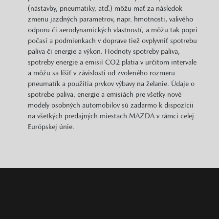
(nástavby, pneumatiky, atď.) môžu mať za následok
zmenu jazdných parametrov, napr. hmotnosti, valivého
odporu či aerodynamických vlastností, a môžu tak popri
počasí a podmienkach v doprave tiež ovplyvniť spotrebu
paliva či energie a výkon. Hodnoty spotreby paliva,
spotreby energie a emisií CO2 platia v určitom intervale
a môžu sa líšiť v závislosti od zvoleného rozmeru
pneumatík a použitia prvkov výbavy na želanie. Údaje o
spotrebe paliva, energie a emisiách pre všetky nové
modely osobných automobilov sú zadarmo k dispozícii
na všetkých predajných miestach MAZDA v rámci celej
Európskej únie.