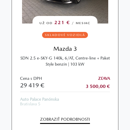
221 €
UŽ OD
/ MESIAC
SKLADOVÉ VOZIDLÁ
Mazda 3
SDN 2.5 e-SKY-G 140k, 6/AT, Centre-line + Paket
Style benzín | 103 kW
Cena s DPH
ZĽAVA
29 419 €
3 500,00 €
Auto Palace Panónska
Bratislava 5
ZOBRAZIŤ PODROBNOSTI