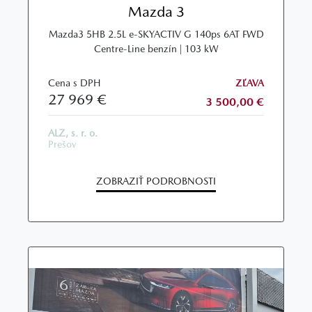
Mazda 3
Mazda3 5HB 2.5L e-SKYACTIV G 140ps 6AT FWD
Centre-Line benzín | 103 kW
Cena s DPH
ZĽAVA
27 969 €
3 500,00 €
ALZ, s. r. o.
Prešov
ZOBRAZIŤ PODROBNOSTI