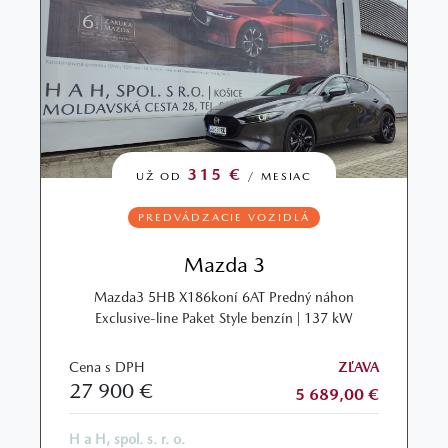
315 €
UŽ OD
/ MESIAC
PREDVÁDZACIE VOZIDLÁ
Mazda 3
Mazda3 5HB X186koní 6AT Predný náhon
Exclusive-line Paket Style benzín | 137 kW
Cena s DPH
ZĽAVA
27 900 €
5 689,00 €
H a H, spol. s. r. o.