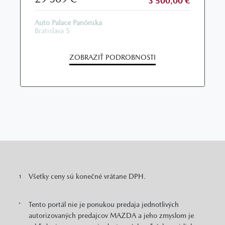
3 500,00 €
Auto Palace Panónska
Bratislava 5
ZOBRAZIŤ PODROBNOSTI
Všetky ceny sú konečné vrátane DPH.
1
Tento portál nie je ponukou predaja jednotlivých
*
autorizovaných predajcov MAZDA a jeho zmyslom je