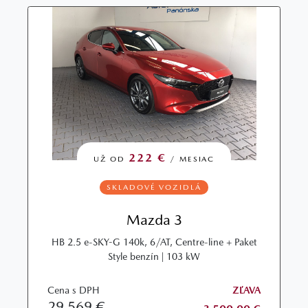
222 €
UŽ OD
/ MESIAC
SKLADOVÉ VOZIDLÁ
Mazda 3
HB 2.5 e-SKY-G 140k, 6/AT, Centre-line + Paket
Style benzín | 103 kW
Cena s DPH
ZĽAVA
29 569 €