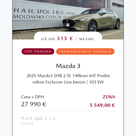
315 €
UŽ OD
/ MESIAC
TOP PONUKA
PREDVÁDZACIE VOZIDLÁ
Mazda 3
2025 Mazda3 5HB 2.5L 140koní 6AT Predný
náhon Exclusive-Line benzín | 103 kW
Cena s DPH
ZĽAVA
27 990 €
5 549,00 €
H a H, spol. s. r. o.
Košice