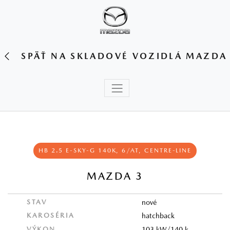
SPÄŤ NA SKLADOVÉ VOZIDLÁ MAZDA
HB 2.5 E-SKY-G 140K, 6/AT, CENTRE-LINE
MAZDA 3
STAV
nové
KAROSÉRIA
hatchback
VÝKON
103 kW/140 k