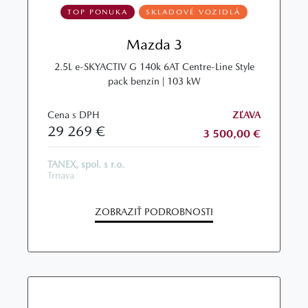
TOP PONUKA
SKLADOVÉ VOZIDLÁ
Mazda 3
2.5L e‑SKYACTIV G 140k 6AT Centre‑Line Style
pack benzín | 103 kW
Cena s DPH
ZĽAVA
29 269 €
3 500,00 €
TANEX, spol. s r.o.
Trnava
ZOBRAZIŤ PODROBNOSTI