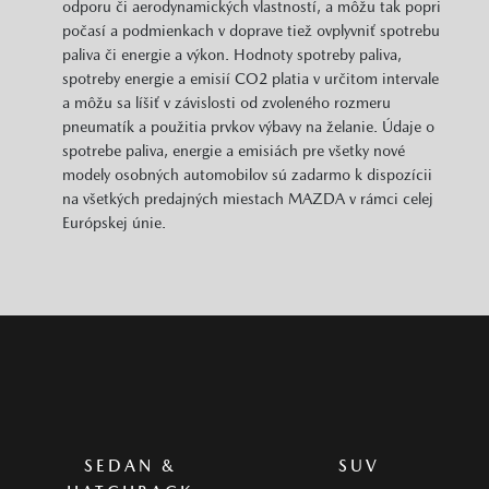
odporu či aerodynamických vlastností, a môžu tak popri
počasí a podmienkach v doprave tiež ovplyvniť spotrebu
paliva či energie a výkon. Hodnoty spotreby paliva,
spotreby energie a emisií CO2 platia v určitom intervale
a môžu sa líšiť v závislosti od zvoleného rozmeru
pneumatík a použitia prvkov výbavy na želanie. Údaje o
spotrebe paliva, energie a emisiách pre všetky nové
modely osobných automobilov sú zadarmo k dispozícii
na všetkých predajných miestach MAZDA v rámci celej
Európskej únie.
SEDAN &
SUV