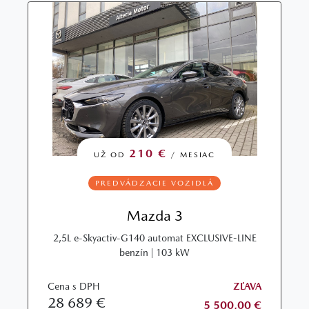
210 €
UŽ OD
/ MESIAC
PREDVÁDZACIE VOZIDLÁ
Mazda 3
2,5L e-Skyactiv-G140 automat EXCLUSIVE-LINE
benzín | 103 kW
Cena s DPH
ZĽAVA
28 689 €
5 500,00 €