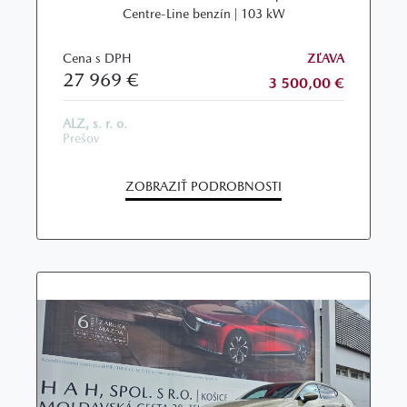
Centre-Line benzín | 103 kW
Cena s DPH
ZĽAVA
27 969 €
3 500,00 €
ALZ, s. r. o.
Prešov
ZOBRAZIŤ PODROBNOSTI