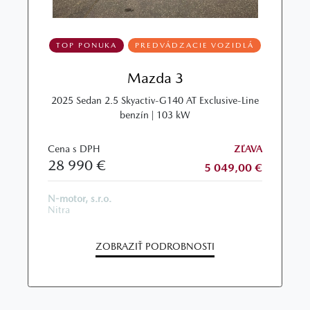
TOP PONUKA
PREDVÁDZACIE VOZIDLÁ
Mazda 3
2025 Sedan 2.5 Skyactiv-G140 AT Exclusive-Line
benzín | 103 kW
Cena s DPH
ZĽAVA
28 990 €
5 049,00 €
N-motor, s.r.o.
Nitra
ZOBRAZIŤ PODROBNOSTI