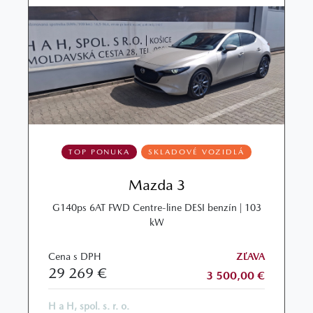
TOP PONUKA
SKLADOVÉ VOZIDLÁ
Mazda 3
G140ps 6AT FWD Centre-line DESI benzín | 103
kW
Cena s DPH
ZĽAVA
29 269 €
3 500,00 €
H a H, spol. s. r. o.