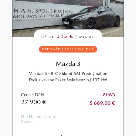
315 €
UŽ OD
/ MESIAC
PREDVÁDZACIE VOZIDLÁ
Mazda 3
Mazda3 5HB X186koní 6AT Predný náhon
Exclusive-line Paket Style benzín | 137 kW
Cena s DPH
ZĽAVA
27 900 €
5 689,00 €
H a H, spol. s. r. o.
Košice