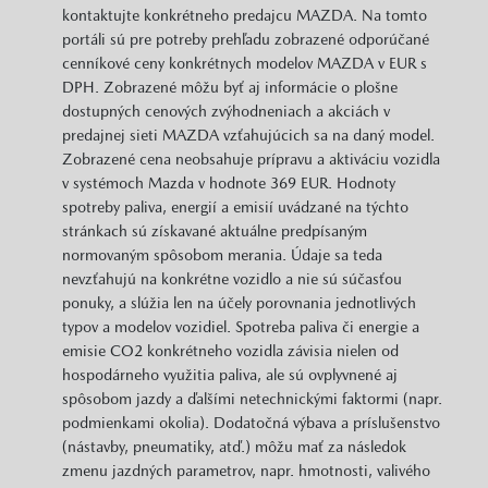
kontaktujte konkrétneho predajcu MAZDA. Na tomto
portáli sú pre potreby prehľadu zobrazené odporúčané
cenníkové ceny konkrétnych modelov MAZDA v EUR s
DPH. Zobrazené môžu byť aj informácie o plošne
dostupných cenových zvýhodneniach a akciách v
predajnej sieti MAZDA vzťahujúcich sa na daný model.
Zobrazené cena neobsahuje prípravu a aktiváciu vozidla
v systémoch Mazda v hodnote 369 EUR. Hodnoty
spotreby paliva, energií a emisií uvádzané na týchto
stránkach sú získavané aktuálne predpísaným
normovaným spôsobom merania. Údaje sa teda
nevzťahujú na konkrétne vozidlo a nie sú súčasťou
ponuky, a slúžia len na účely porovnania jednotlivých
typov a modelov vozidiel. Spotreba paliva či energie a
emisie CO2 konkrétneho vozidla závisia nielen od
hospodárneho využitia paliva, ale sú ovplyvnené aj
spôsobom jazdy a ďalšími netechnickými faktormi (napr.
podmienkami okolia). Dodatočná výbava a príslušenstvo
(nástavby, pneumatiky, atď.) môžu mať za následok
zmenu jazdných parametrov, napr. hmotnosti, valivého