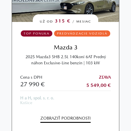
315 €
UŽ OD
/ MESIAC
TOP PONUKA
PREDVÁDZACIE VOZIDLÁ
Mazda 3
2025 Mazda3 5HB 2.5L 140koní 6AT Predný
náhon Exclusive-Line benzín | 103 kW
Cena s DPH
ZĽAVA
27 990 €
5 549,00 €
H a H, spol. s. r. o.
Košice
ZOBRAZIŤ PODROBNOSTI