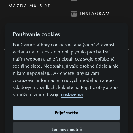
MAZDA MX-5 RF
INSTAGRAM
Používanie cookies
Používame súbory cookies na analýzu návštevnosti
webu a na to, aby ste mohli plynulo prechádzať
naším webom a zdieľať obsah cez svoje obľúbené
OBCHODNÉ PODMIENKY
sociálne siete. Neobsahujú vaše osobné údaje a nič
nikam neposielajú. Ak chcete, aby sa vám
SÚKROMIE A OSOBNÉ ÚDAJE
zobrazovali informácie o nových modeloch alebo
NASTAVENIE COOKIES
skladových vozidlách, kliknite na Prijať všetky alebo
KONTAKTUJTE NÁS
si môžete zmeniť svoje
nastavenia
.
VYDAVATEĽ
Prijať všetko
REALIZÁCIA COMIN.CZ, S.R.O.
LEAD MANAGEMENT GROWITO
Len nevyhnutné