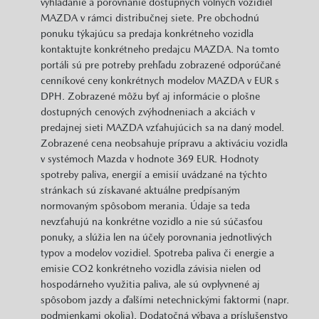
vyhľadanie a porovnanie dostupných voľných vozidiel
MAZDA v rámci distribučnej siete. Pre obchodnú
ponuku týkajúcu sa predaja konkrétneho vozidla
kontaktujte konkrétneho predajcu MAZDA. Na tomto
portáli sú pre potreby prehľadu zobrazené odporúčané
cenníkové ceny konkrétnych modelov MAZDA v EUR s
DPH. Zobrazené môžu byť aj informácie o plošne
dostupných cenových zvýhodneniach a akciách v
predajnej sieti MAZDA vzťahujúcich sa na daný model.
Zobrazené cena neobsahuje prípravu a aktiváciu vozidla
v systémoch Mazda v hodnote 369 EUR. Hodnoty
spotreby paliva, energií a emisií uvádzané na týchto
stránkach sú získavané aktuálne predpísaným
normovaným spôsobom merania. Údaje sa teda
nevzťahujú na konkrétne vozidlo a nie sú súčasťou
ponuky, a slúžia len na účely porovnania jednotlivých
typov a modelov vozidiel. Spotreba paliva či energie a
emisie CO2 konkrétneho vozidla závisia nielen od
hospodárneho využitia paliva, ale sú ovplyvnené aj
spôsobom jazdy a ďalšími netechnickými faktormi (napr.
podmienkami okolia). Dodatočná výbava a príslušenstvo