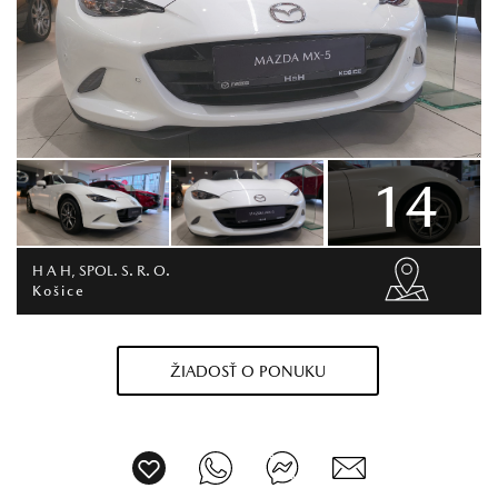
14
H A H, SPOL. S. R. O.
Košice
ŽIADOSŤ O PONUKU