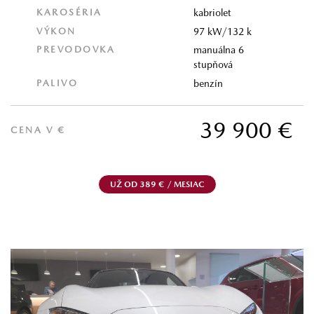
KAROSÉRIA
kabriolet
VÝKON
97 kW/132 k
PREVODOVKA
manuálna 6
stupňová
PALIVO
benzín
39 900 €
CENA V €
UŽ OD 389 € / MESIAC