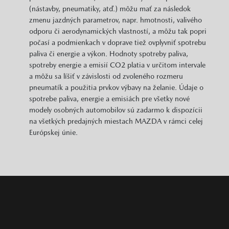
(nástavby, pneumatiky, atď.) môžu mať za následok
zmenu jazdných parametrov, napr. hmotnosti, valivého
odporu či aerodynamických vlastností, a môžu tak popri
počasí a podmienkach v doprave tiež ovplyvniť spotrebu
paliva či energie a výkon. Hodnoty spotreby paliva,
spotreby energie a emisií CO2 platia v určitom intervale
a môžu sa líšiť v závislosti od zvoleného rozmeru
pneumatík a použitia prvkov výbavy na želanie. Údaje o
spotrebe paliva, energie a emisiách pre všetky nové
modely osobných automobilov sú zadarmo k dispozícii
na všetkých predajných miestach MAZDA v rámci celej
Európskej únie.