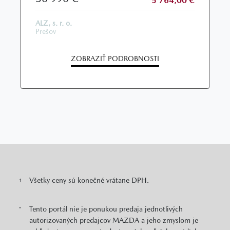
5 764,00 €
ALZ, s. r. o.
Prešov
ZOBRAZIŤ PODROBNOSTI
Všetky ceny sú konečné vrátane DPH.
1
Tento portál nie je ponukou predaja jednotlivých
*
autorizovaných predajcov MAZDA a jeho zmyslom je