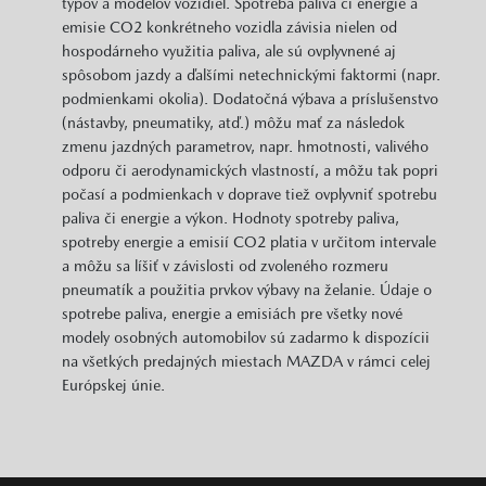
typov a modelov vozidiel. Spotreba paliva či energie a
emisie CO2 konkrétneho vozidla závisia nielen od
hospodárneho využitia paliva, ale sú ovplyvnené aj
spôsobom jazdy a ďalšími netechnickými faktormi (napr.
podmienkami okolia). Dodatočná výbava a príslušenstvo
(nástavby, pneumatiky, atď.) môžu mať za následok
zmenu jazdných parametrov, napr. hmotnosti, valivého
odporu či aerodynamických vlastností, a môžu tak popri
počasí a podmienkach v doprave tiež ovplyvniť spotrebu
paliva či energie a výkon. Hodnoty spotreby paliva,
spotreby energie a emisií CO2 platia v určitom intervale
a môžu sa líšiť v závislosti od zvoleného rozmeru
pneumatík a použitia prvkov výbavy na želanie. Údaje o
spotrebe paliva, energie a emisiách pre všetky nové
modely osobných automobilov sú zadarmo k dispozícii
na všetkých predajných miestach MAZDA v rámci celej
Európskej únie.