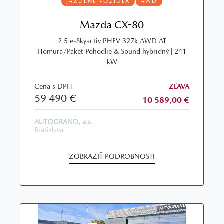
JAZDENÉ VOZIDLÁ
AWD
Mazda CX-80
2.5 e-Skyactiv PHEV 327k AWD AT
Homura/Paket Pohodlie & Sound hybridný | 241
kW
Cena s DPH
ZĽAVA
59 490 €
10 589,00 €
AUTOGRAND, a.s.
Bratislava
ZOBRAZIŤ PODROBNOSTI