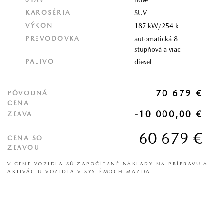
KAROSÉRIA
SUV
VÝKON
187 kW/254 k
PREVODOVKA
automatická 8
stupňová a viac
PALIVO
diesel
70 679 €
PÔVODNÁ
CENA
-10 000,00 €
ZĽAVA
60 679 €
CENA SO
ZĽAVOU
V CENE VOZIDLA SÚ ZAPOČÍTANÉ NÁKLADY NA PRÍPRAVU A
AKTIVÁCIU VOZIDLA V SYSTÉMOCH MAZDA