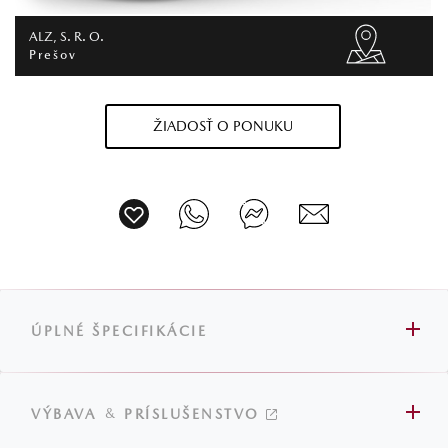
ALZ, S. R. O.
Prešov
ŽIADOSŤ O PONUKU
ÚPLNÉ ŠPECIFIKÁCIE
&
VÝBAVA
PRÍSLUŠENSTVO