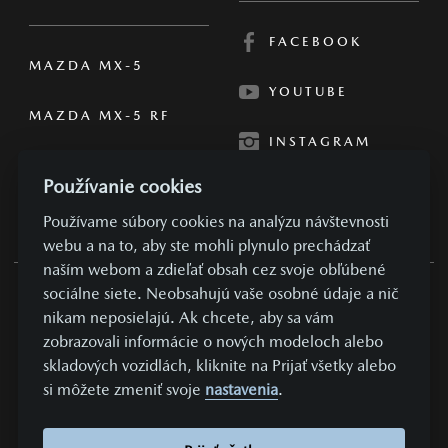
FACEBOOK
MAZDA MX-5
YOUTUBE
MAZDA MX-5 RF
INSTAGRAM
Používanie cookies
Používame súbory cookies na analýzu návštevnosti
webu a na to, aby ste mohli plynulo prechádzať
naším webom a zdieľať obsah cez svoje obľúbené
sociálne siete. Neobsahujú vaše osobné údaje a nič
OBCHODNÉ PODMIENKY
nikam neposielajú. Ak chcete, aby sa vám
zobrazovali informácie o nových modeloch alebo
SÚKROMIE A OSOBNÉ ÚDAJE
skladových vozidlách, kliknite na Prijať všetky alebo
NASTAVENIE COOKIES
si môžete zmeniť svoje
nastavenia
.
KONTAKTUJTE NÁS
VYDAVATEĽ