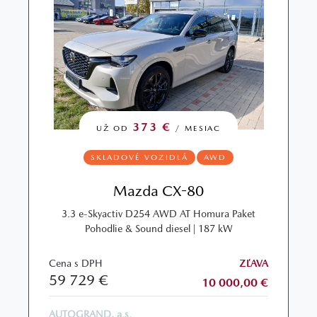
373 €
UŽ OD
/ MESIAC
SKLADOVÉ VOZIDLÁ
AWD
Mazda CX-80
3.3 e-Skyactiv D254 AWD AT Homura Paket
Pohodlie & Sound diesel | 187 kW
Cena s DPH
ZĽAVA
59 729 €
10 000,00 €
AUTOGRAND, a.s.