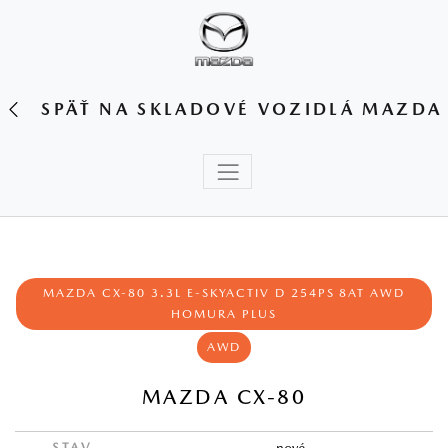
SPÄŤ NA SKLADOVÉ VOZIDLÁ MAZDA
MAZDA CX-80 3.3L E-SKYACTIV D 254PS 8AT AWD
HOMURA PLUS
AWD
MAZDA CX-80
STAV
nové