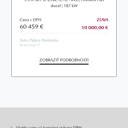
diesel | 187 kW
Cena s DPH
ZĽAVA
60 459 €
10 000,00 €
Auto Palace Panónska
Bratislava 5
ZOBRAZIŤ PODROBNOSTI
Všetky ceny sú konečné vrátane DPH.
1