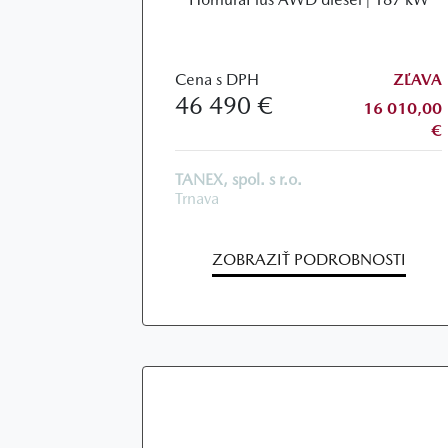
Cena s DPH
ZĽAVA
46 490 €
16 010,00
€
TANEX, spol. s r.o.
Trnava
ZOBRAZIŤ PODROBNOSTI