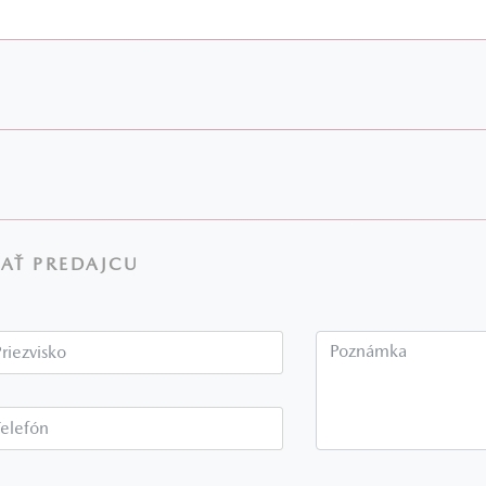
AŤ PREDAJCU
Priezvisko*
P
Telefón*