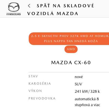
SPÄŤ NA SKLADOVÉ
VOZIDLÁ MAZDA
2.5 E-SKYACTIV PHEV 327K AWD AT HOMUR
PLUS NAPPA TAN HNEDÁ KOŽA
AWD
MAZDA CX-60
STAV
nové
KAROSÉRIA
SUV
VÝKON
241 kW/328 k
PREVODOVKA
automatická 8
stupňová a viac