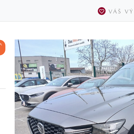
VÁŠ V
A