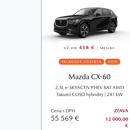
458 €
UŽ OD
/ MESIAC
SKLADOVÉ VOZIDLÁ
AWD
Mazda CX-60
2,5L e-SKYACTIV PHEV 8AT AWD
Takumi COSO hybridný | 241 kW
Cena s DPH
ZĽAVA
55 569 €
12 000,00
€