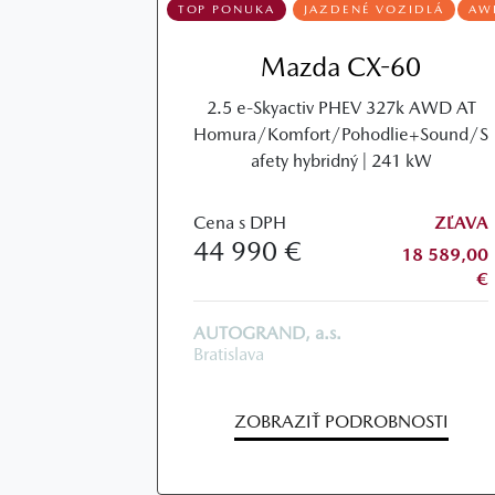
TOP PONUKA
JAZDENÉ VOZIDLÁ
AW
Mazda CX-60
2.5 e-Skyactiv PHEV 327k AWD AT
Homura/Komfort/Pohodlie+Sound/S
afety hybridný | 241 kW
Cena s DPH
ZĽAVA
44 990 €
18 589,00
€
AUTOGRAND, a.s.
Bratislava
ZOBRAZIŤ PODROBNOSTI