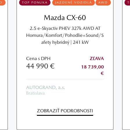
D
TOP PONUKA
JAZDENÉ VOZIDLÁ
AWD
Mazda CX-60
2.5 e-Skyactiv PHEV 327k AWD AT
Homura/Komfort/Pohodlie+Sound/S
afety hybridný | 241 kW
Cena s DPH
ZĽAVA
44 990 €
18 739,00
€
AUTOGRAND, a.s.
Bratislava
ZOBRAZIŤ PODROBNOSTI