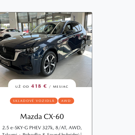
418 €
UŽ OD
/ MESIAC
SKLADOVÉ VOZIDLÁ
AWD
Mazda CX-60
2.5 e-SKY-G PHEV 327k, 8/AT, AWD,
Takumi + Pohodlie & Sound hybridný |