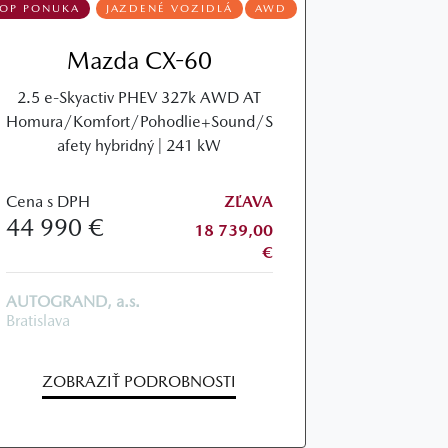
TOP PONUKA
JAZDENÉ VOZIDLÁ
AWD
Mazda CX-60
2.5 e-Skyactiv PHEV 327k AWD AT
Homura/Komfort/Pohodlie+Sound/S
afety hybridný | 241 kW
Cena s DPH
ZĽAVA
44 990 €
18 739,00
€
AUTOGRAND, a.s.
Bratislava
ZOBRAZIŤ PODROBNOSTI