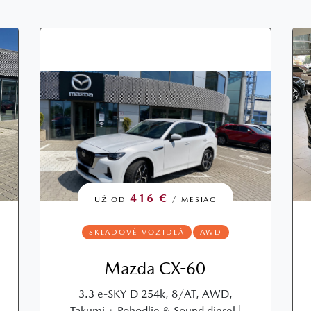
416 €
UŽ OD
/ MESIAC
SKLADOVÉ VOZIDLÁ
AWD
Mazda CX-60
3.3 e-SKY-D 254k, 8/AT, AWD,
Takumi + Pohodlie & Sound diesel |