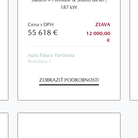
187 kW
Cena s DPH
ZĽAVA
55 618 €
12 000,00
€
Auto Palace Panónska
Bratislava 5
ZOBRAZIŤ PODROBNOSTI