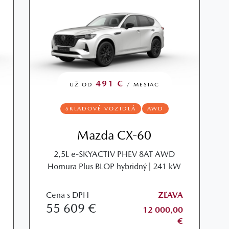
491 €
UŽ OD
/ MESIAC
SKLADOVÉ VOZIDLÁ
AWD
Mazda CX-60
2,5L e-SKYACTIV PHEV 8AT AWD
Homura Plus BLOP hybridný | 241 kW
Cena s DPH
ZĽAVA
55 609 €
12 000,00
€