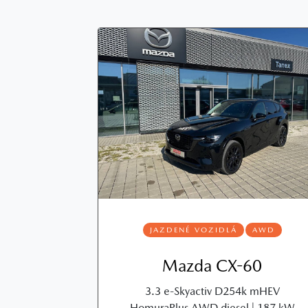
JAZDENÉ VOZIDLÁ
AWD
Mazda CX-60
3.3 e-Skyactiv D254k mHEV
HomuraPlus AWD diesel | 187 kW