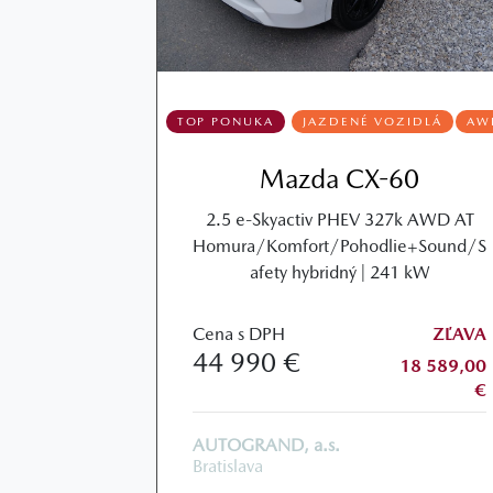
TOP PONUKA
JAZDENÉ VOZIDLÁ
AW
Mazda CX-60
2.5 e-Skyactiv PHEV 327k AWD AT
Homura/Komfort/Pohodlie+Sound/S
afety hybridný | 241 kW
Cena s DPH
ZĽAVA
44 990 €
18 589,00
€
AUTOGRAND, a.s.
Bratislava