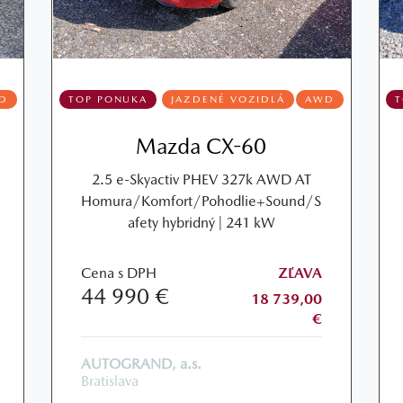
D
TOP PONUKA
JAZDENÉ VOZIDLÁ
AWD
Mazda CX-60
2.5 e-Skyactiv PHEV 327k AWD AT
Homura/Komfort/Pohodlie+Sound/S
afety hybridný | 241 kW
Cena s DPH
ZĽAVA
44 990 €
18 739,00
€
AUTOGRAND, a.s.
Bratislava