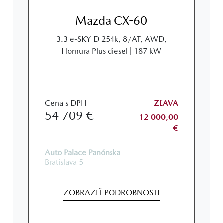
Mazda CX-60
3.3 e-SKY-D 254k, 8/AT, AWD,
Homura Plus diesel | 187 kW
Cena s DPH
ZĽAVA
54 709 €
12 000,00
€
Auto Palace Panónska
Bratislava 5
ZOBRAZIŤ PODROBNOSTI