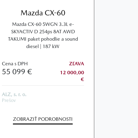
Mazda CX-60
Mazda CX-60 5WGN 3.3L e-
SKYACTIV D 254ps 8AT AWD
TAKUMI paket pohodlie a sound
diesel | 187 kW
Cena s DPH
ZĽAVA
55 099 €
12 000,00
€
ALZ, s. r. o.
Prešov
ZOBRAZIŤ PODROBNOSTI