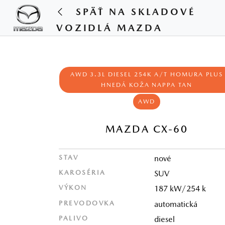
SPÄŤ NA SKLADOVÉ
VOZIDLÁ MAZDA
AWD 3.3L DIESEL 254K A/T HOMURA PLUS
HNEDÁ KOŽA NAPPA TAN
AWD
MAZDA CX-60
STAV
nové
KAROSÉRIA
SUV
VÝKON
187 kW/254 k
PREVODOVKA
automatická
PALIVO
diesel