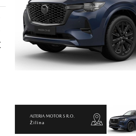
€
€
€
ALTERIA MOTOR S R.O.
Žilina