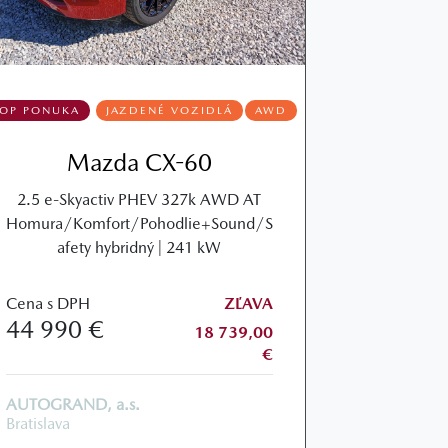
TOP PONUKA
JAZDENÉ VOZIDLÁ
AWD
Mazda CX-60
2.5 e-Skyactiv PHEV 327k AWD AT
Homura/Komfort/Pohodlie+Sound/S
afety hybridný | 241 kW
Cena s DPH
ZĽAVA
44 990 €
18 739,00
€
AUTOGRAND, a.s.
Bratislava