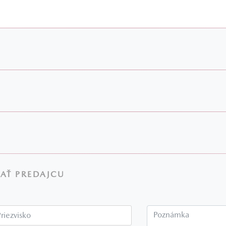
AŤ PREDAJCU
Priezvisko*
P