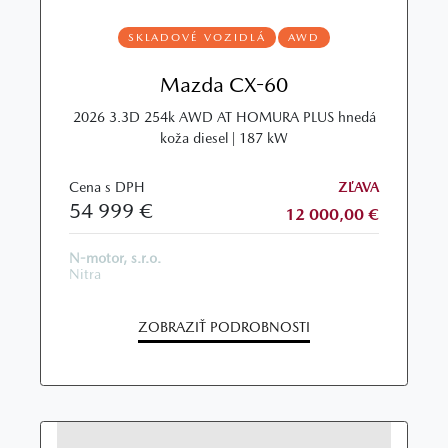
SKLADOVÉ VOZIDLÁ
AWD
Mazda CX-60
2026 3.3D 254k AWD AT HOMURA PLUS hnedá
koža diesel | 187 kW
Cena s DPH
ZĽAVA
54 999 €
12 000,00 €
N-motor, s.r.o.
Nitra
ZOBRAZIŤ PODROBNOSTI