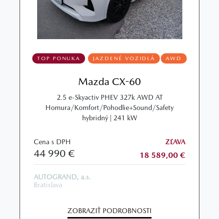
TOP PONUKA
JAZDENÉ VOZIDLÁ
AWD
Mazda CX-60
2.5 e-Skyactiv PHEV 327k AWD AT
Homura/Komfort/Pohodlie+Sound/Safety
hybridný | 241 kW
Cena s DPH
ZĽAVA
44 990 €
18 589,00 €
AUTOGRAND, a.s.
Bratislava
ZOBRAZIŤ PODROBNOSTI