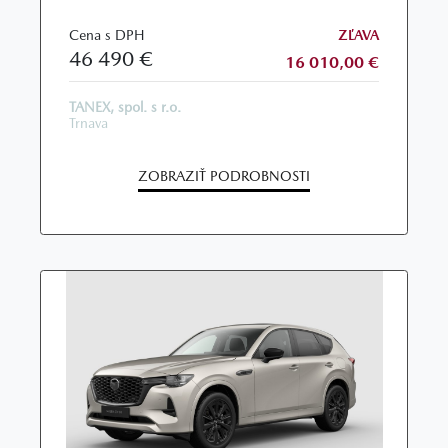
Cena s DPH
ZĽAVA
46 490 €
16 010,00 €
TANEX, spol. s r.o.
Trnava
ZOBRAZIŤ PODROBNOSTI