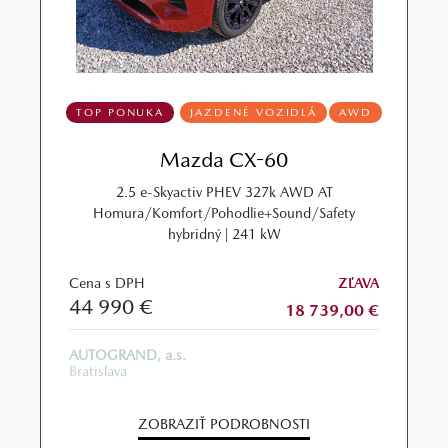
TOP PONUKA
JAZDENÉ VOZIDLÁ
AWD
Mazda CX-60
2.5 e-Skyactiv PHEV 327k AWD AT
Homura/Komfort/Pohodlie+Sound/Safety
hybridný | 241 kW
Cena s DPH
ZĽAVA
44 990 €
18 739,00 €
AUTOGRAND, a.s.
Bratislava
ZOBRAZIŤ PODROBNOSTI