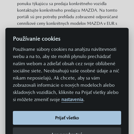
ponuku týkajúcu sa predaja konkrétneho vozidla
kontaktujte konkrétneho predajcu MAZDA. Na tomto
portáli sú pre potreby prehľadu zobrazené odporúčané
cenníkové ceny konkrétnych modelov MAZDA v EUR s
DPH. Zobrazené môžu byť aj informácie o plošne
dostupných cenových zvýhodneniach a akciách v
Používanie cookies
predajnej sieti MAZDA vzťahujúcich sa na daný model.
Používame súbory cookies na analýzu návštevnosti
Zobrazené cena neobsahuje prípravu a aktiváciu vozidla
webu a na to, aby ste mohli plynulo prechádzať
v systémoch Mazda v hodnote 369 EUR. Hodnoty
spotreby paliva, energií a emisií uvádzané na týchto
naším webom a zdieľať obsah cez svoje obľúbené
stránkach sú získavané aktuálne predpísaným
sociálne siete. Neobsahujú vaše osobné údaje a nič
normovaným spôsobom merania. Údaje sa teda
nikam neposielajú. Ak chcete, aby sa vám
nevzťahujú na konkrétne vozidlo a nie sú súčasťou
zobrazovali informácie o nových modeloch alebo
ponuky, a slúžia len na účely porovnania jednotlivých
skladových vozidlách, kliknite na Prijať všetky alebo
typov a modelov vozidiel. Spotreba paliva či energie a
si môžete zmeniť svoje
nastavenia
.
emisie CO2 konkrétneho vozidla závisia nielen od
hospodárneho využitia paliva, ale sú ovplyvnené aj
spôsobom jazdy a ďalšími netechnickými faktormi (napr.
Prijať všetko
podmienkami okolia). Dodatočná výbava a príslušenstvo
(nástavby, pneumatiky, atď.) môžu mať za následok