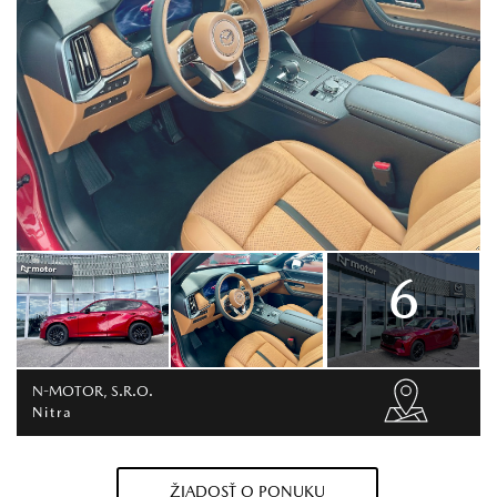
6
N-MOTOR, S.R.O.
Nitra
ŽIADOSŤ O PONUKU