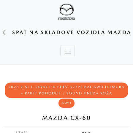
SPÄŤ NA SKLADOVÉ VOZIDLÁ MAZDA
2026 2.5L E-SKYACTIV PHEV 327PS 8AT AWD HOMURA
+ PAKET POHODLIE / SOUND HNEDÁ KOŽA
AWD
MAZDA CX-60
STAV
nové