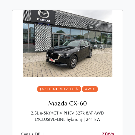
JAZDENÉ VOZIDLÁ
AWD
Mazda CX-60
2.5L e-SKYACTIV PHEV 327k 8AT AWD
EXCLUSIVE-LINE hybridný | 241 kW
Cena s DPH
ZĽAVA