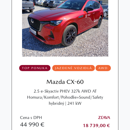
TOP PONUKA
JAZDENÉ VOZIDLÁ
AWD
Mazda CX-60
2.5 e-Skyactiv PHEV 327k AWD AT
Homura/Komfort/Pohodlie+Sound/Safety
hybridný | 241 kW
Cena s DPH
ZĽAVA
44 990 €
18 739,00 €