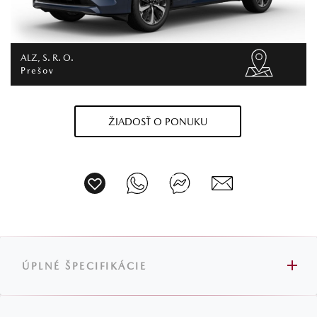
ALZ, S. R. O.
Prešov
ŽIADOSŤ O PONUKU
ÚPLNÉ ŠPECIFIKÁCIE