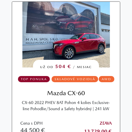
504 €
UŽ OD
/ MESIAC
TOP PONUKA
SKLADOVÉ VOZIDLÁ
AWD
Mazda CX-60
CX-60 2022 PHEV 8AT Pohon 4 kolies Exclusive-
line Pohodlie/Sound a Safety hybridný | 241 kW
Cena s DPH
ZĽAVA
44 500 €
13 729,00 €