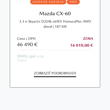
JAZDENÉ VOZIDLÁ
AWD
Mazda CX-60
3.3 e-Skyactiv D254k mHEV HomuraPlus AWD
diesel | 187 kW
Cena s DPH
ZĽAVA
46 490 €
16 010,00 €
TANEX, spol. s r.o.
Trnava
ZOBRAZIŤ PODROBNOSTI