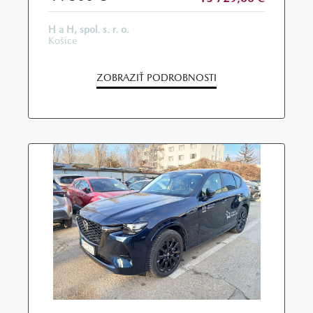
H a H, spol. s. r. o.
Košice
ZOBRAZIŤ PODROBNOSTI