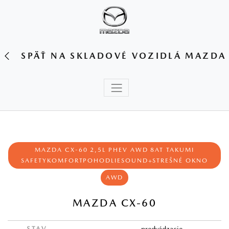
SPÄŤ NA SKLADOVÉ VOZIDLÁ MAZDA
MAZDA CX-60 2,5L PHEV AWD 8AT TAKUMI
SAFETYKOMFORTPOHODLIESOUND+STREŠNÉ OKNO
AWD
MAZDA CX-60
STAV
predvádzacie