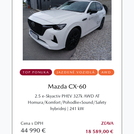
TOP PONUKA
JAZDENÉ VOZIDLÁ
AWD
Mazda CX-60
2.5 e-Skyactiv PHEV 327k AWD AT
Homura/Komfort/Pohodlie+Sound/Safety
hybridný | 241 kW
Cena s DPH
ZĽAVA
44 990 €
18 589,00 €