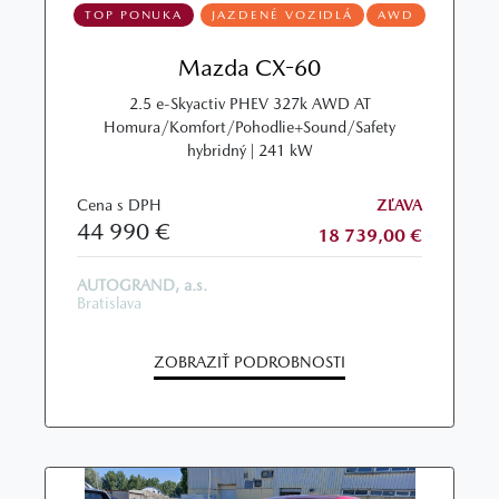
TOP PONUKA
JAZDENÉ VOZIDLÁ
AWD
Mazda CX-60
2.5 e-Skyactiv PHEV 327k AWD AT
Homura/Komfort/Pohodlie+Sound/Safety
hybridný | 241 kW
Cena s DPH
ZĽAVA
44 990 €
18 739,00 €
AUTOGRAND, a.s.
Bratislava
ZOBRAZIŤ PODROBNOSTI