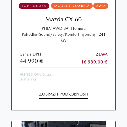
TOP PONUKA
JAZDENÉ VOZIDLÁ
AWD
Mazda CX-60
PHEV AWD 8AT Homura
Pohodlie+Sound/Safety/Komfort hybridný | 241
kW
Cena s DPH
ZĽAVA
44 990 €
16 939,00 €
AUTOGRAND, a.s.
Bratislava
ZOBRAZIŤ PODROBNOSTI