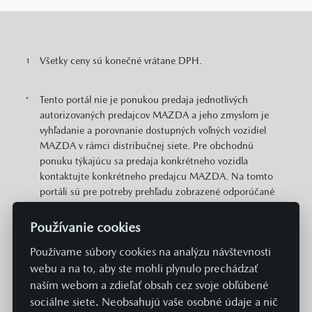
Všetky ceny sú konečné vrátane DPH.
1
Tento portál nie je ponukou predaja jednotlivých
*
autorizovaných predajcov MAZDA a jeho zmyslom je
vyhľadanie a porovnanie dostupných voľných vozidiel
MAZDA v rámci distribučnej siete. Pre obchodnú
ponuku týkajúcu sa predaja konkrétneho vozidla
kontaktujte konkrétneho predajcu MAZDA. Na tomto
portáli sú pre potreby prehľadu zobrazené odporúčané
cenníkové ceny konkrétnych modelov MAZDA v EUR s
DPH. Zobrazené môžu byť aj informácie o plošne
Používanie cookies
dostupných cenových zvýhodneniach a akciách v
Používame súbory cookies na analýzu návštevnosti
predajnej sieti MAZDA vzťahujúcich sa na daný model.
webu a na to, aby ste mohli plynulo prechádzať
Zobrazené cena neobsahuje prípravu a aktiváciu vozidla
v systémoch Mazda v hodnote 369 EUR. Hodnoty
naším webom a zdieľať obsah cez svoje obľúbené
spotreby paliva, energií a emisií uvádzané na týchto
sociálne siete. Neobsahujú vaše osobné údaje a nič