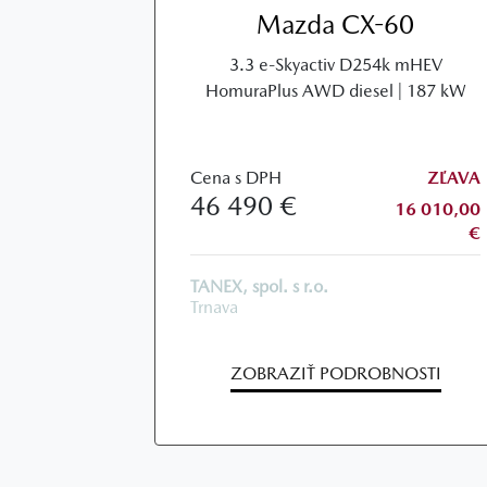
Mazda CX-60
3.3 e-Skyactiv D254k mHEV
HomuraPlus AWD diesel | 187 kW
Cena s DPH
ZĽAVA
46 490 €
16 010,00
€
TANEX, spol. s r.o.
Trnava
ZOBRAZIŤ PODROBNOSTI