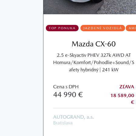
TOP PONUKA
JAZDENÉ VOZIDLÁ
AW
Mazda CX-60
2.5 e-Skyactiv PHEV 327k AWD AT
Homura/Komfort/Pohodlie+Sound/S
afety hybridný | 241 kW
Cena s DPH
ZĽAVA
44 990 €
18 589,00
€
AUTOGRAND, a.s.
Bratislava