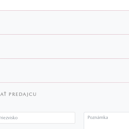
AŤ PREDAJCU
Priezvisko*
P