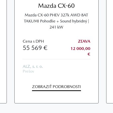
Mazda CX-60
Mazda CX-60 PHEV 327k AWD 8AT
TAKUMI Pohodlie + Sound hybridný |
241 kW
Cena s DPH
ZĽAVA
55 569 €
12 000,00
€
ALZ, s. r. o.
Prešov
ZOBRAZIŤ PODROBNOSTI