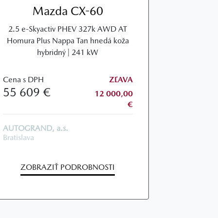
Mazda CX-60
2.5 e-Skyactiv PHEV 327k AWD AT
Homura Plus Nappa Tan hnedá koža
hybridný | 241 kW
Cena s DPH
ZĽAVA
55 609 €
12 000,00
€
AUTOGRAND, a.s.
Bratislava
ZOBRAZIŤ PODROBNOSTI