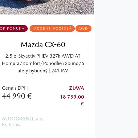
TOP PONUKA
JAZDENÉ VOZIDLÁ
AWD
Mazda CX-60
2.5 e-Skyactiv PHEV 327k AWD AT
Homura/Komfort/Pohodlie+Sound/S
afety hybridný | 241 kW
Cena s DPH
ZĽAVA
44 990 €
18 739,00
€
AUTOGRAND, a.s.
Bratislava