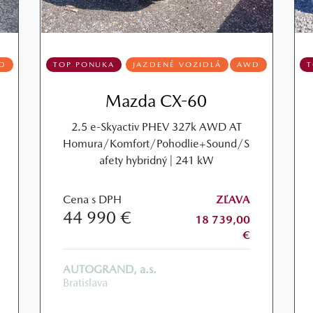
D
TOP PONUKA
JAZDENÉ VOZIDLÁ
AWD
Mazda CX-60
2.5 e-Skyactiv PHEV 327k AWD AT
Homura/Komfort/Pohodlie+Sound/S
afety hybridný | 241 kW
Cena s DPH
ZĽAVA
44 990 €
18 739,00
€
AUTOGRAND, a.s.
Bratislava