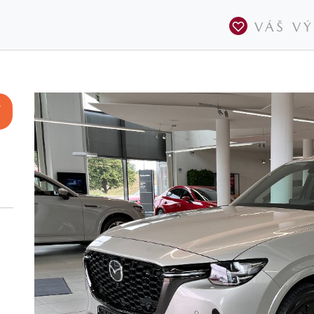
VÁŠ V
A