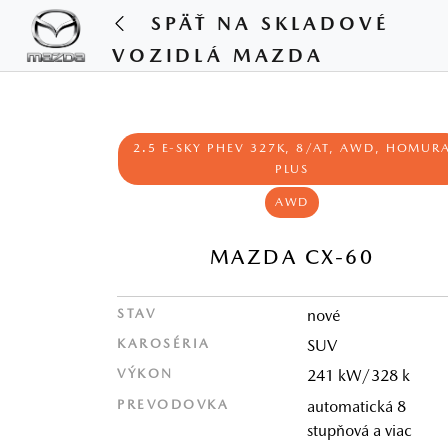
SPÄŤ NA SKLADOVÉ
VOZIDLÁ MAZDA
2.5 E-SKY PHEV 327K, 8/AT, AWD, HOMUR
PLUS
AWD
MAZDA CX-60
STAV
nové
KAROSÉRIA
SUV
VÝKON
241 kW/328 k
PREVODOVKA
automatická 8
stupňová a viac