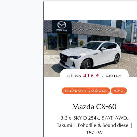
416 €
UŽ OD
/ MESIAC
SKLADOVÉ VOZIDLÁ
AWD
Mazda CX-60
3.3 e-SKY-D 254k, 8/AT, AWD,
Takumi + Pohodlie & Sound diesel |
187 kW