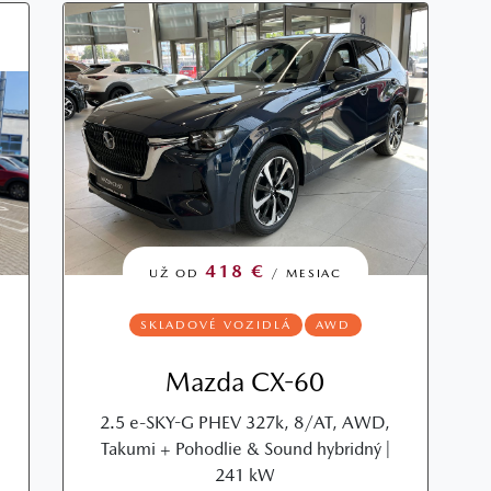
418 €
UŽ OD
/ MESIAC
SKLADOVÉ VOZIDLÁ
AWD
Mazda CX-60
2.5 e-SKY-G PHEV 327k, 8/AT, AWD,
Takumi + Pohodlie & Sound hybridný |
241 kW