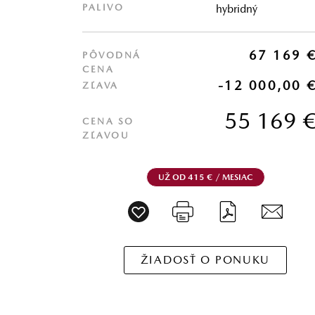
PALIVO
hybridný
67 169 
PÔVODNÁ
CENA
-12 000,00 
ZĽAVA
55 169 
CENA SO
ZĽAVOU
UŽ OD 415 € / MESIAC
ŽIADOSŤ O PONUKU