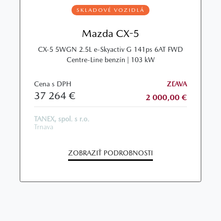
SKLADOVÉ VOZIDLÁ
Mazda CX-5
CX‑5 5WGN 2.5L e‑Skyactiv G 141ps 6AT FWD
Centre‑Line benzín | 103 kW
Cena s DPH
ZĽAVA
37 264 €
2 000,00 €
TANEX, spol. s r.o.
Trnava
ZOBRAZIŤ PODROBNOSTI