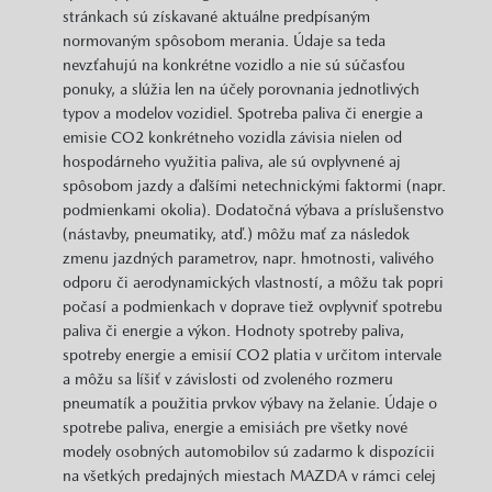
stránkach sú získavané aktuálne predpísaným
normovaným spôsobom merania. Údaje sa teda
nevzťahujú na konkrétne vozidlo a nie sú súčasťou
ponuky, a slúžia len na účely porovnania jednotlivých
typov a modelov vozidiel. Spotreba paliva či energie a
emisie CO2 konkrétneho vozidla závisia nielen od
hospodárneho využitia paliva, ale sú ovplyvnené aj
spôsobom jazdy a ďalšími netechnickými faktormi (napr.
podmienkami okolia). Dodatočná výbava a príslušenstvo
(nástavby, pneumatiky, atď.) môžu mať za následok
zmenu jazdných parametrov, napr. hmotnosti, valivého
odporu či aerodynamických vlastností, a môžu tak popri
počasí a podmienkach v doprave tiež ovplyvniť spotrebu
paliva či energie a výkon. Hodnoty spotreby paliva,
spotreby energie a emisií CO2 platia v určitom intervale
a môžu sa líšiť v závislosti od zvoleného rozmeru
pneumatík a použitia prvkov výbavy na želanie. Údaje o
spotrebe paliva, energie a emisiách pre všetky nové
modely osobných automobilov sú zadarmo k dispozícii
na všetkých predajných miestach MAZDA v rámci celej