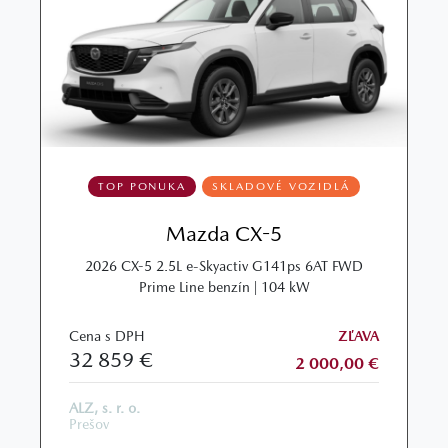
TOP PONUKA
SKLADOVÉ VOZIDLÁ
Mazda CX-5
2026 CX-5 2.5L e-Skyactiv G141ps 6AT FWD
Prime Line benzín | 104 kW
Cena s DPH
ZĽAVA
32 859 €
2 000,00 €
ALZ, s. r. o.
Prešov