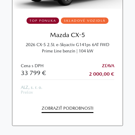
TOP PONUKA
SKLADOVÉ VOZIDLÁ
Mazda CX-5
2026 CX-5 2.5L e-Skyactiv G141ps 6AT FWD
Prime Line benzín | 104 kW
Cena s DPH
ZĽAVA
33 799 €
2 000,00 €
ALZ, s. r. o.
Prešov
ZOBRAZIŤ PODROBNOSTI