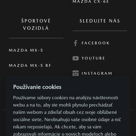
MAZDA CX-6E
ŠPORTOVÉ
SLEDUJTE NÁS
VOZIDLÁ
FACEBOOK
MAZDA MX-5
YOUTUBE
MAZDA MX-5 RF
INSTAGRAM
Používanie cookies
Používame súbory cookies na analýzu návštevnosti
webu a na to, aby ste mohli plynulo prechádzať
naším webom a zdieľať obsah cez svoje obľúbené
sociálne siete. Neobsahujú vaše osobné údaje a nič
OBCHODNÉ PODMIENKY
nikam neposielajú. Ak chcete, aby sa vám
zobrazovali informácie o nových modeloch alebo
SÚKROMIE A OSOBNÉ ÚDAJE