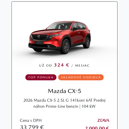
324 €
UŽ OD
/ MESIAC
TOP PONUKA
SKLADOVÉ VOZIDLÁ
Mazda CX-5
2026 Mazda CX-5 2.5L G 141koní 6AT Predný
náhon Prime-Line benzín | 104 kW
Cena s DPH
ZĽAVA
33 799 €
2 000,00 €