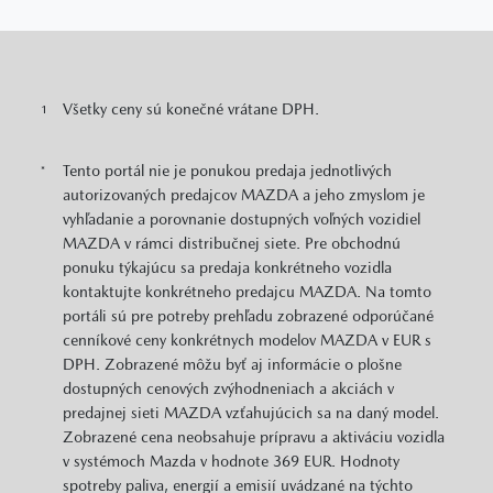
Všetky ceny sú konečné vrátane DPH.
1
Tento portál nie je ponukou predaja jednotlivých
*
autorizovaných predajcov MAZDA a jeho zmyslom je
vyhľadanie a porovnanie dostupných voľných vozidiel
MAZDA v rámci distribučnej siete. Pre obchodnú
ponuku týkajúcu sa predaja konkrétneho vozidla
kontaktujte konkrétneho predajcu MAZDA. Na tomto
portáli sú pre potreby prehľadu zobrazené odporúčané
cenníkové ceny konkrétnych modelov MAZDA v EUR s
DPH. Zobrazené môžu byť aj informácie o plošne
dostupných cenových zvýhodneniach a akciách v
predajnej sieti MAZDA vzťahujúcich sa na daný model.
Zobrazené cena neobsahuje prípravu a aktiváciu vozidla
v systémoch Mazda v hodnote 369 EUR. Hodnoty
spotreby paliva, energií a emisií uvádzané na týchto