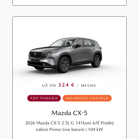
324 €
UŽ OD
/ MESIAC
TOP PONUKA
SKLADOVÉ VOZIDLÁ
Mazda CX-5
2026 Mazda CX-5 2.5L G 141koní 6AT Predný
náhon Prime-Line benzín | 104 kW