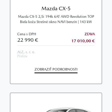
Mazda CX-5
Mazda CX-5 2,5i 194k 6AT AWD Revolution TOP
Biela koža Strešné okno NAVI benzín | 143 kW
Cena s DPH
ZĽAVA
22 990 €
17 010,00 €
ALZ, s. r. o.
Prešov
ZOBRAZIŤ PODROBNOSTI