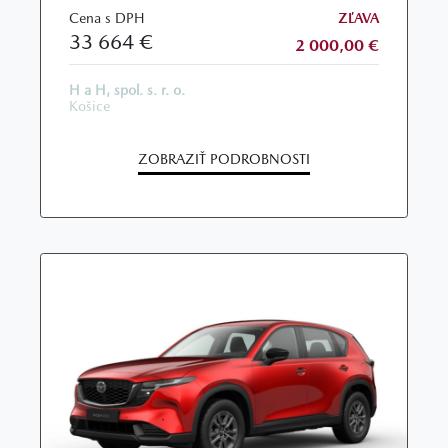
Cena s DPH
ZĽAVA
33 664 €
2 000,00 €
H a H, spol. s. r. o.
Košice
ZOBRAZIŤ PODROBNOSTI