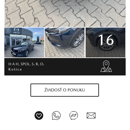
16
H A H, SPOL. S. R. O.
Košice
ŽIADOSŤ O PONUKU