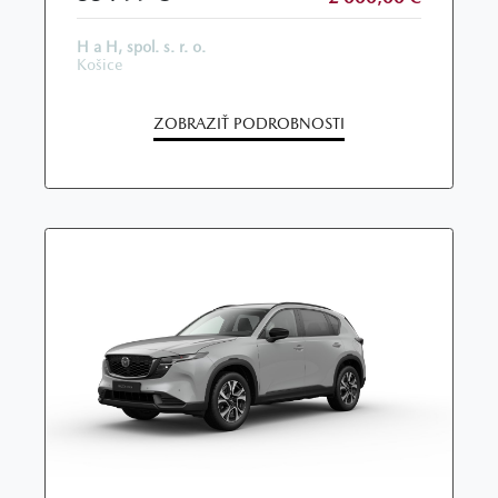
H a H, spol. s. r. o.
Košice
ZOBRAZIŤ PODROBNOSTI