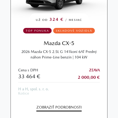
324 €
UŽ OD
/ MESIAC
TOP PONUKA
SKLADOVÉ VOZIDLÁ
Mazda CX-5
2026 Mazda CX-5 2.5L G 141koní 6AT Predný
náhon Prime-Line benzín | 104 kW
Cena s DPH
ZĽAVA
33 464 €
2 000,00 €
H a H, spol. s. r. o.
Košice
ZOBRAZIŤ PODROBNOSTI