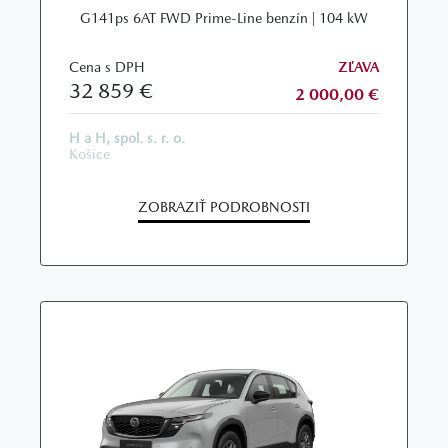
G141ps 6AT FWD Prime-Line benzín | 104 kW
Cena s DPH
ZĽAVA
32 859 €
2 000,00 €
H a H, spol. s. r. o.
Košice
ZOBRAZIŤ PODROBNOSTI