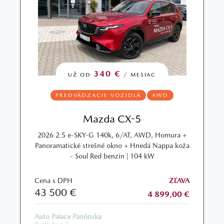
340 €
UŽ OD
/ MESIAC
PREDVÁDZACIE VOZIDLÁ
AWD
Mazda CX-5
2026 2.5 e-SKY-G 140k, 6/AT, AWD, Homura +
Panoramatické strešné okno + Hnedá Nappa koža
- Soul Red benzín | 104 kW
Cena s DPH
ZĽAVA
43 500 €
4 899,00 €
Auto Palace Panónska