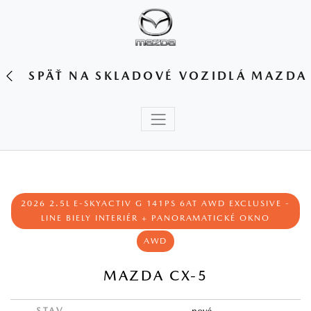
SPÄŤ NA SKLADOVÉ VOZIDLÁ MAZDA
2026 2.5L E‑SKYACTIV G 141PS 6AT AWD EXCLUSIVE -
LINE BIELY INTERIÉR + PANORAMATICKÉ OKNO
AWD
MAZDA CX-5
STAV
nové