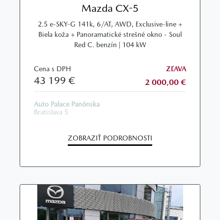
Mazda CX-5
2.5 e-SKY-G 141k, 6/AT, AWD, Exclusive-line +
Biela koža + Panoramatické strešné okno - Soul
Red C. benzín | 104 kW
Cena s DPH
ZĽAVA
43 199 €
2 000,00 €
Auto Palace Panónska
Bratislava 5
ZOBRAZIŤ PODROBNOSTI