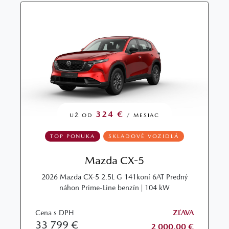
324 €
UŽ OD
/ MESIAC
TOP PONUKA
SKLADOVÉ VOZIDLÁ
Mazda CX-5
2026 Mazda CX-5 2.5L G 141koní 6AT Predný
náhon Prime-Line benzín | 104 kW
Cena s DPH
ZĽAVA
33 799 €
2 000,00 €