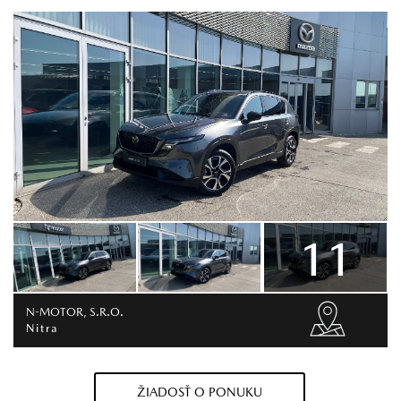
11
N-MOTOR, S.R.O.
Nitra
ŽIADOSŤ O PONUKU