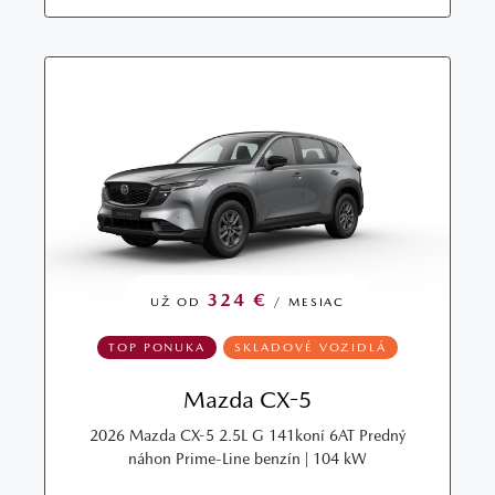
324 €
UŽ OD
/ MESIAC
TOP PONUKA
SKLADOVÉ VOZIDLÁ
Mazda CX-5
2026 Mazda CX-5 2.5L G 141koní 6AT Predný
náhon Prime-Line benzín | 104 kW