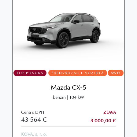
TOP PONUKA
PREDVÁDZACIE VOZIDLÁ
AWD
Mazda CX-5
benzín | 104 kW
Cena s DPH
ZĽAVA
43 564 €
3 000,00 €
KOVA, s. r. o.