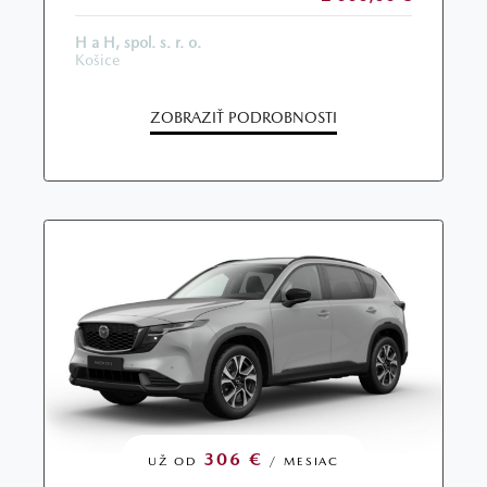
H a H, spol. s. r. o.
Košice
ZOBRAZIŤ PODROBNOSTI
306 €
UŽ OD
/ MESIAC