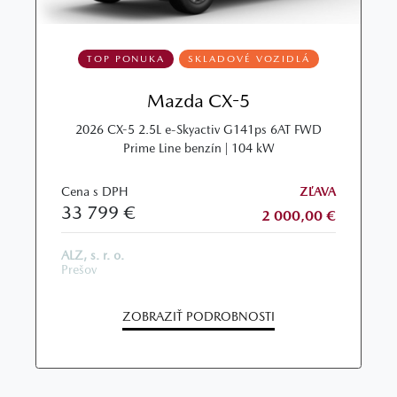
TOP PONUKA
SKLADOVÉ VOZIDLÁ
Mazda CX-5
2026 CX-5 2.5L e-Skyactiv G141ps 6AT FWD
Prime Line benzín | 104 kW
Cena s DPH
ZĽAVA
33 799 €
2 000,00 €
ALZ, s. r. o.
Prešov
ZOBRAZIŤ PODROBNOSTI