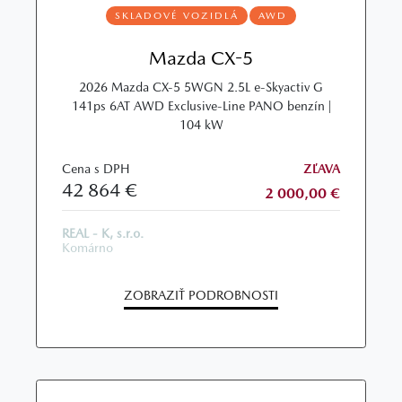
SKLADOVÉ VOZIDLÁ
AWD
Mazda CX-5
2026 Mazda CX‑5 5WGN 2.5L e‑Skyactiv G
141ps 6AT AWD Exclusive‑Line PANO benzín |
104 kW
Cena s DPH
ZĽAVA
42 864 €
2 000,00 €
REAL - K, s.r.o.
Komárno
ZOBRAZIŤ PODROBNOSTI