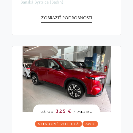
Banská Bystrica (Badín)
ZOBRAZIŤ PODROBNOSTI
325 €
UŽ OD
/ MESIAC
SKLADOVÉ VOZIDLÁ
AWD