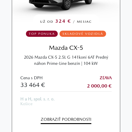
324 €
UŽ OD
/ MESIAC
TOP PONUKA
SKLADOVÉ VOZIDLÁ
Mazda CX-5
2026 Mazda CX-5 2.5L G 141koní 6AT Predný
náhon Prime-Line benzín | 104 kW
Cena s DPH
ZĽAVA
33 464 €
2 000,00 €
H a H, spol. s. r. o.
Košice
ZOBRAZIŤ PODROBNOSTI