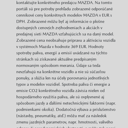
kontaktujte konkrétneho predajcu MAZDA. Na tomto
portáli sú pre potreby prehľadu zobrazené odporúčané
cenníkové ceny konkrétnych modelov MAZDA v EUR s
DPH. Zobrazené môžu byť aj informácie o plošne
dostupných cenových zvýhodneniach a akciách v
predajnej sieti MAZDA vzťahujúcich sa na daný model.
Zobrazené cena neobsahuje prípravu a aktiváciu vozidla
v systémoch Mazda v hodnote 369 EUR. Hodnoty
spotreby paliva, energií a emisií uvádzané na týchto
stránkach sú získavané aktuálne predpísaným
normovaným spôsobom merania. Údaje sa teda
nevzťahujú na konkrétne vozidlo a nie sú súčasťou
ponuky, a slúžia len na účely porovnania jednotlivých
typov a modelov vozidiel. Spotreba paliva či energie a
emisie CO2 konkrétneho vozidla závisia nielen od
hospodárneho využitia paliva, ale sú ovplyvnené aj
spôsobom jazdy a ďalšími netechnickými faktormi (napr.
podmienkami okolia). Dodatočná výbava a príslušenstvo
(nástavby, pneumatiky, atď.) môžu mať za následok
zmenu jazdných parametrov, napr. hmotnosti, valivého