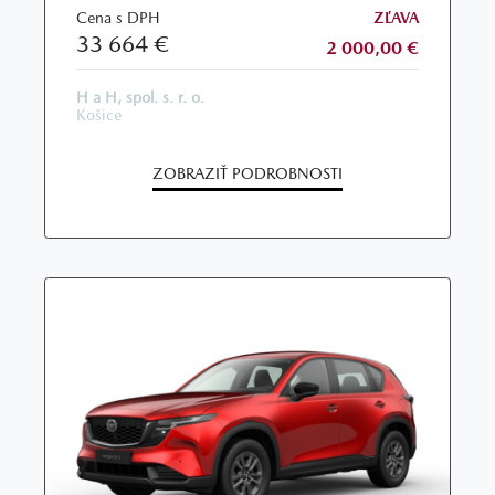
Cena s DPH
ZĽAVA
33 664 €
2 000,00 €
H a H, spol. s. r. o.
Košice
ZOBRAZIŤ PODROBNOSTI