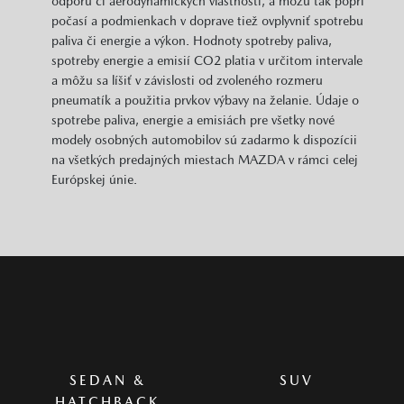
odporu či aerodynamických vlastností, a môžu tak popri
počasí a podmienkach v doprave tiež ovplyvniť spotrebu
paliva či energie a výkon. Hodnoty spotreby paliva,
spotreby energie a emisií CO2 platia v určitom intervale
a môžu sa líšiť v závislosti od zvoleného rozmeru
pneumatík a použitia prvkov výbavy na želanie. Údaje o
spotrebe paliva, energie a emisiách pre všetky nové
modely osobných automobilov sú zadarmo k dispozícii
na všetkých predajných miestach MAZDA v rámci celej
Európskej únie.
SEDAN &
SUV
HATCHBACK