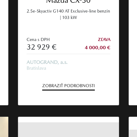
Mazda CX-30
2.5e-Skyactiv G140 AT Exclusive-line benzín
| 103 kW
Cena s DPH
ZĽAVA
32 929 €
4 000,00 €
AUTOGRAND, a.s.
Bratislava
ZOBRAZIŤ PODROBNOSTI