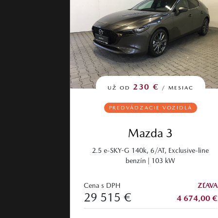
230 €
UŽ OD
/ MESIAC
PREDVÁDZACIE VOZIDLÁ
Mazda 3
2.5 e-SKY-G 140k, 6/AT, Exclusive-line
benzín | 103 kW
Cena s DPH
ZĽAVA
29 515 €
4 674,00 €