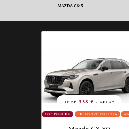
MAZDA CX-5
358 €
UŽ OD
/ MESIAC
TOP PONUKA
SKLADOVÉ VOZIDLÁ
A