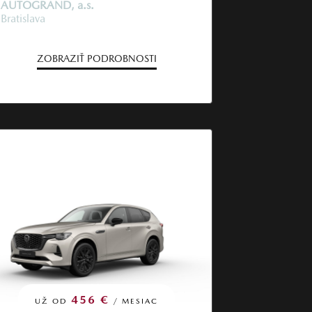
AUTOGRAND, a.s.
Bratislava
ZOBRAZIŤ PODROBNOSTI
456 €
UŽ OD
/ MESIAC