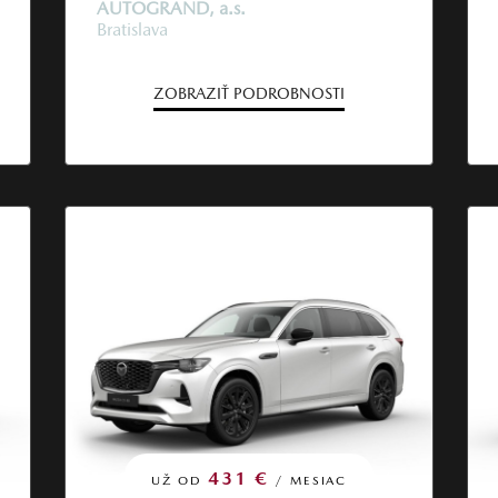
AUTOGRAND, a.s.
Bratislava
ZOBRAZIŤ PODROBNOSTI
431 €
UŽ OD
/ MESIAC