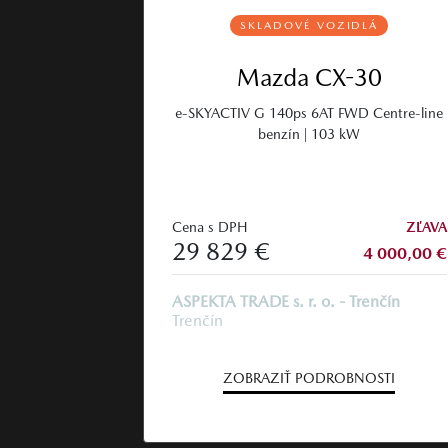
SKLADOVÉ VOZIDLÁ
Mazda CX-30
e‑SKYACTIV G 140ps 6AT FWD Centre-line
benzín | 103 kW
Cena s DPH
ZĽAVA
29 829 €
4 000,00 €
ASPEKTA TRADE s. r. o. - Trenčín
Trenčín
ZOBRAZIŤ PODROBNOSTI