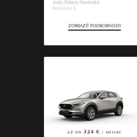
Auto Palace Panónska
Bratislava 5
ZOBRAZIŤ PODROBNOSTI
324 €
UŽ OD
/ MESIAC