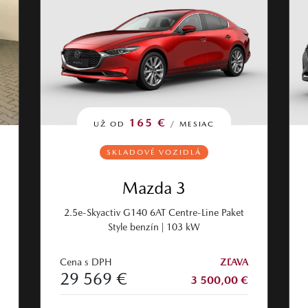
165 €
UŽ OD
/ MESIAC
SKLADOVÉ VOZIDLÁ
Mazda 3
2.5e-Skyactiv G140 6AT Centre-Line Paket
Style benzín | 103 kW
Cena s DPH
ZĽAVA
29 569 €
3 500,00 €