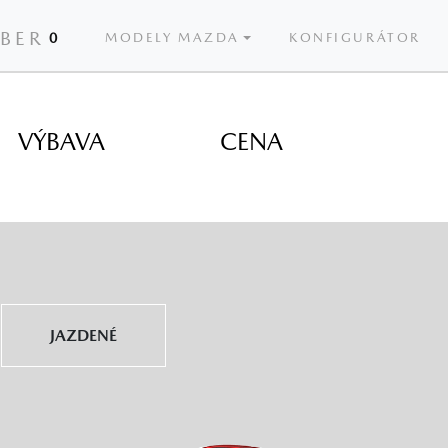
ÝBER
0
MODELY MAZDA
KONFIGURÁTOR
VÝBAVA
CENA
JAZDENÉ