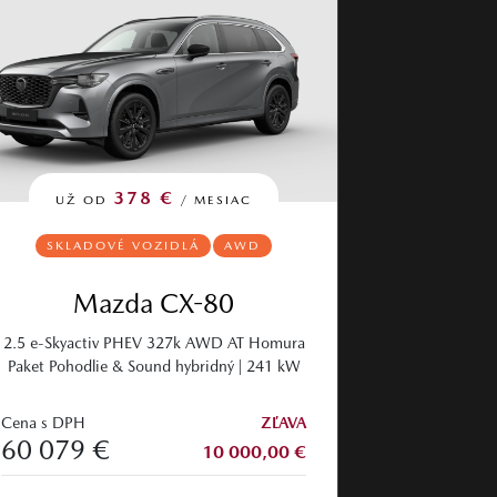
378 €
UŽ OD
/ MESIAC
SKLADOVÉ VOZIDLÁ
AWD
Mazda CX-80
2.5 e-Skyactiv PHEV 327k AWD AT Homura
Paket Pohodlie & Sound hybridný | 241 kW
Cena s DPH
ZĽAVA
60 079 €
10 000,00 €