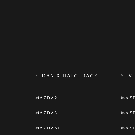
TOP PONUKA
JAZDENÉ VOZIDLÁ
AW
Mazda CX-60
2.5 e-Skyactiv PHEV 327k AWD AT
Homura/Komfort/Pohodlie+Sound/Safety