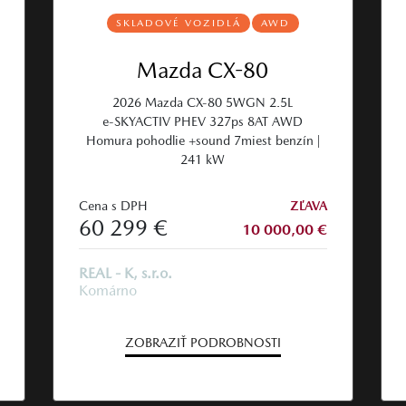
SKLADOVÉ VOZIDLÁ
AWD
Mazda CX-80
2026 Mazda CX‑80 5WGN 2.5L
e‑SKYACTIV PHEV 327ps 8AT AWD
Homura pohodlie +sound 7miest benzín |
241 kW
Cena s DPH
ZĽAVA
60 299 €
10 000,00 €
REAL - K, s.r.o.
Komárno
ZOBRAZIŤ PODROBNOSTI