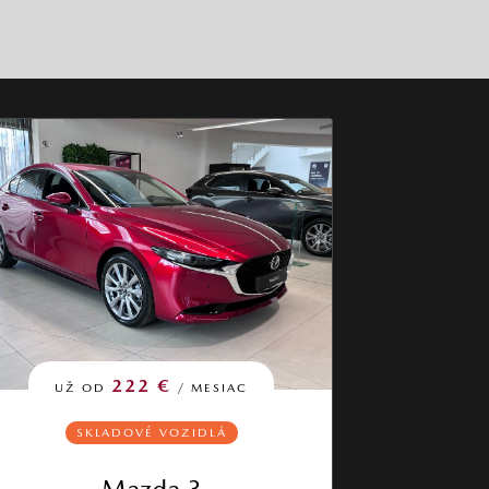
222 €
UŽ OD
/ MESIAC
SKLADOVÉ VOZIDLÁ