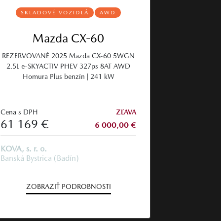
SKLADOVÉ VOZIDLÁ
AWD
Mazda CX-60
REZERVOVANÉ 2025 Mazda CX‑60 5WGN
2.5L e‑SKYACTIV PHEV 327ps 8AT AWD
Homura Plus benzín | 241 kW
Cena s DPH
ZĽAVA
61 169 €
6 000,00 €
KOVA, s. r. o.
Banská Bystrica (Badín)
ZOBRAZIŤ PODROBNOSTI