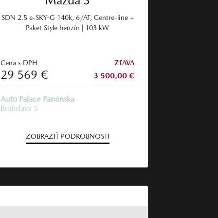
Mazda 3
SDN 2.5 e-SKY-G 140k, 6/AT, Centre-line +
Paket Style benzín | 103 kW
Cena s DPH
ZĽAVA
29 569 €
3 500,00 €
Auto Palace Panónska
Bratislava 5
ZOBRAZIŤ PODROBNOSTI