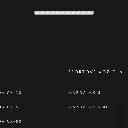
375 €
UŽ OD
/ MESIAC
D
TOP PONUKA
PREDVÁDZACIE VOZIDLÁ
T
AWD
Mazda CX-60
AWD 2,5L e-Skyactiv PHEV 327 k A/T