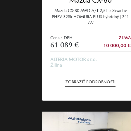
Mazda CX-80
Mazda CX-80 AWD A/T 2,5L e-Skyactiv
PHEV 328k HOMURA PLUS hybridný | 241
kW
Cena s DPH
ZĽAVA
61 089 €
10 000,00 €
ALTERIA MOTOR s r.o.
Žilina
ZOBRAZIŤ PODROBNOSTI