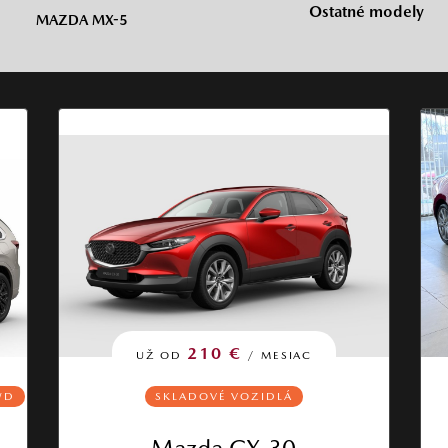
Ostatné modely
MAZDA MX-5
210 €
UŽ OD
/ MESIAC
WD
SKLADOVÉ VOZIDLÁ