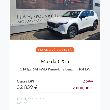
SKLADOVÉ VOZIDLÁ
Mazda CX-5
G141ps 6AT FWD Prime-Line benzín | 104 kW
Cena s DPH
ZĽAVA
32 859 €
2 000,00 €
H a H, spol. s. r. o.
Košice