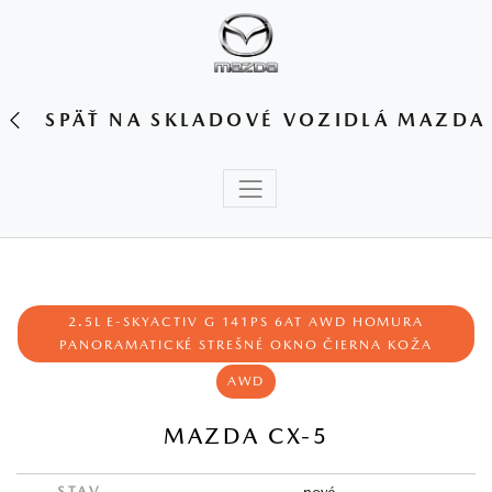
SPÄŤ NA SKLADOVÉ VOZIDLÁ MAZDA
2.5L E-SKYACTIV G 141PS 6AT AWD HOMURA
PANORAMATICKÉ STREŠNÉ OKNO ČIERNA KOŽA
AWD
MAZDA CX-5
STAV
nové