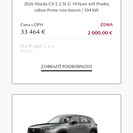
2026 Mazda CX-5 2.5L G 141koní 6AT Predný
náhon Prime-Line benzín | 104 kW
Cena s DPH
ZĽAVA
33 464 €
2 000,00 €
H a H, spol. s. r. o.
Košice
ZOBRAZIŤ PODROBNOSTI