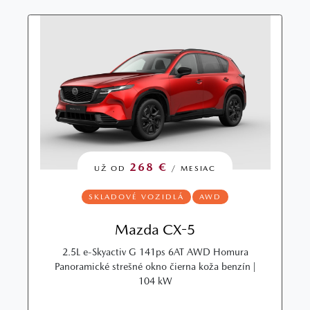
268 €
UŽ OD
/ MESIAC
SKLADOVÉ VOZIDLÁ
AWD
Mazda CX-5
2.5L e-Skyactiv G 141ps 6AT AWD Homura
Panoramické strešné okno čierna koža benzín |
104 kW