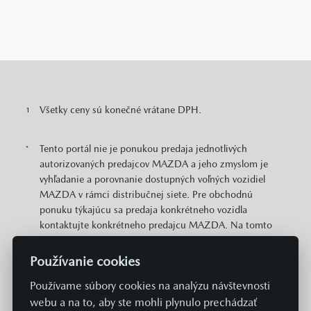
Všetky ceny sú konečné vrátane DPH.
1
Tento portál nie je ponukou predaja jednotlivých
*
autorizovaných predajcov MAZDA a jeho zmyslom je
vyhľadanie a porovnanie dostupných voľných vozidiel
MAZDA v rámci distribučnej siete. Pre obchodnú
ponuku týkajúcu sa predaja konkrétneho vozidla
kontaktujte konkrétneho predajcu MAZDA. Na tomto
portáli sú pre potreby prehľadu zobrazené odporúčané
cenníkové ceny konkrétnych modelov MAZDA v EUR s
Používanie cookies
DPH. Zobrazené môžu byť aj informácie o plošne
Používame súbory cookies na analýzu návštevnosti
dostupných cenových zvýhodneniach a akciách v
predajnej sieti MAZDA vzťahujúcich sa na daný model.
webu a na to, aby ste mohli plynulo prechádzať