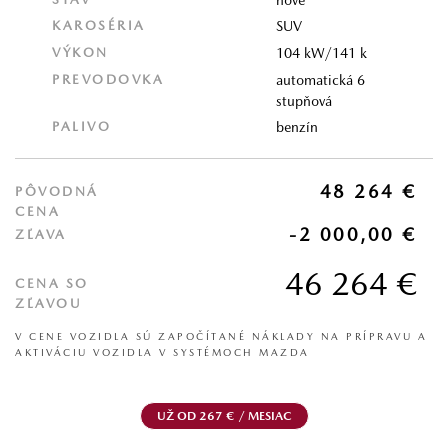
KAROSÉRIA
SUV
VÝKON
104 kW/141 k
PREVODOVKA
automatická 6
stupňová
PALIVO
benzín
48 264 €
PÔVODNÁ
CENA
-2 000,00 €
ZĽAVA
46 264 €
CENA SO
ZĽAVOU
V CENE VOZIDLA SÚ ZAPOČÍTANÉ NÁKLADY NA PRÍPRAVU A
AKTIVÁCIU VOZIDLA V SYSTÉMOCH MAZDA
UŽ OD 267 € / MESIAC