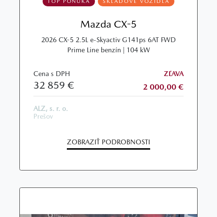
TOP PONUKA
SKLADOVÉ VOZIDLÁ
Mazda CX-5
2026 CX-5 2.5L e-Skyactiv G141ps 6AT FWD
Prime Line benzín | 104 kW
Cena s DPH
ZĽAVA
32 859 €
2 000,00 €
ALZ, s. r. o.
Prešov
ZOBRAZIŤ PODROBNOSTI