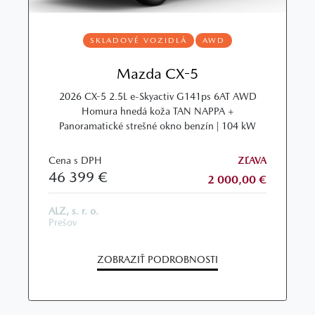
SKLADOVÉ VOZIDLÁ
AWD
Mazda CX-5
2026 CX-5 2.5L e-Skyactiv G141ps 6AT AWD
Homura hnedá koža TAN NAPPA +
Panoramatické strešné okno benzín | 104 kW
Cena s DPH
ZĽAVA
46 399 €
2 000,00 €
ALZ, s. r. o.
Prešov
ZOBRAZIŤ PODROBNOSTI