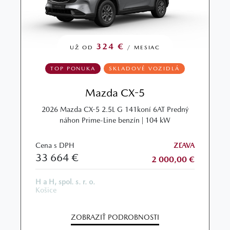
324 €
UŽ OD
/ MESIAC
TOP PONUKA
SKLADOVÉ VOZIDLÁ
Mazda CX-5
2026 Mazda CX-5 2.5L G 141koní 6AT Predný
náhon Prime-Line benzín | 104 kW
Cena s DPH
ZĽAVA
33 664 €
2 000,00 €
H a H, spol. s. r. o.
Košice
ZOBRAZIŤ PODROBNOSTI