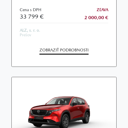
Cena s DPH
ZĽAVA
33 799 €
2 000,00 €
ALZ, s. r. o.
Prešov
ZOBRAZIŤ PODROBNOSTI