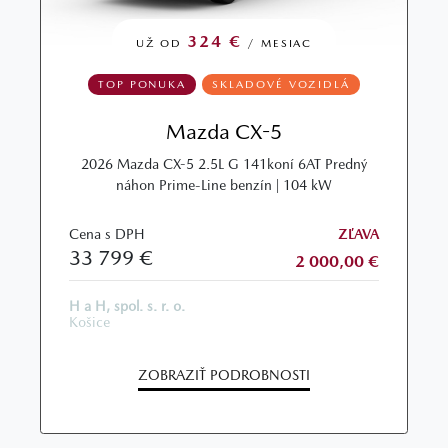
324 €
UŽ OD
/ MESIAC
TOP PONUKA
SKLADOVÉ VOZIDLÁ
Mazda CX-5
2026 Mazda CX-5 2.5L G 141koní 6AT Predný
náhon Prime-Line benzín | 104 kW
Cena s DPH
ZĽAVA
33 799 €
2 000,00 €
H a H, spol. s. r. o.
Košice
ZOBRAZIŤ PODROBNOSTI