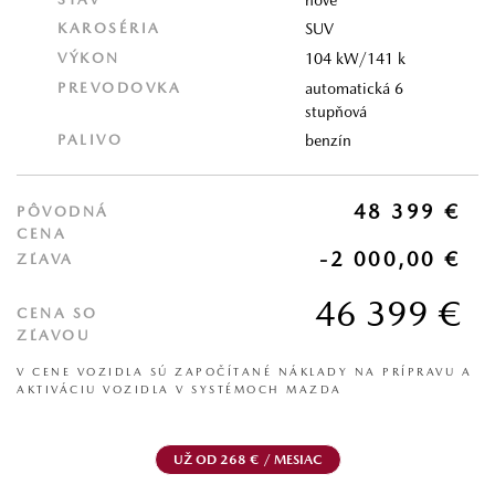
KAROSÉRIA
SUV
VÝKON
104 kW/141 k
PREVODOVKA
automatická 6
stupňová
PALIVO
benzín
48 399 €
PÔVODNÁ
CENA
-2 000,00 €
ZĽAVA
46 399 €
CENA SO
ZĽAVOU
V CENE VOZIDLA SÚ ZAPOČÍTANÉ NÁKLADY NA PRÍPRAVU A
AKTIVÁCIU VOZIDLA V SYSTÉMOCH MAZDA
UŽ OD 268 € / MESIAC