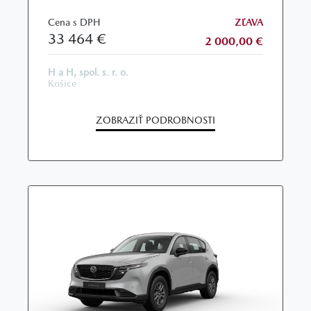
Cena s DPH
ZĽAVA
33 464 €
2 000,00 €
H a H, spol. s. r. o.
Košice
ZOBRAZIŤ PODROBNOSTI