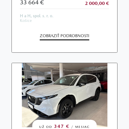
33 664 €
2 000,00 €
H a H, spol. s. r. o.
Košice
ZOBRAZIŤ PODROBNOSTI
347 €
UŽ OD
/ MESIAC