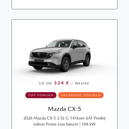
324 €
UŽ OD
/ MESIAC
TOP PONUKA
SKLADOVÉ VOZIDLÁ
Mazda CX-5
2026 Mazda CX-5 2.5L G 141koní 6AT Predný
náhon Prime-Line benzín | 104 kW