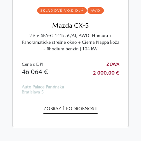
SKLADOVÉ VOZIDLÁ
AWD
Mazda CX-5
2.5 e-SKY-G 141k, 6/AT, AWD, Homura +
Panoramatické strešné okno + Čierna Nappa koža
- Rhodium benzín | 104 kW
Cena s DPH
ZĽAVA
46 064 €
2 000,00 €
Auto Palace Panónska
Bratislava 5
ZOBRAZIŤ PODROBNOSTI