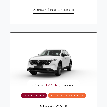
ZOBRAZIŤ PODROBNOSTI
324 €
UŽ OD
/ MESIAC
TOP PONUKA
SKLADOVÉ VOZIDLÁ
Mazda CX-5