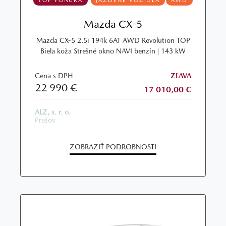
TOP PONUKA
JAZDENÉ VOZIDLÁ
AWD
Mazda CX-5
Mazda CX-5 2,5i 194k 6AT AWD Revolution TOP
Biela koža Strešné okno NAVI benzín | 143 kW
Cena s DPH
ZĽAVA
22 990 €
17 010,00 €
ALZ, s. r. o.
Prešov
ZOBRAZIŤ PODROBNOSTI