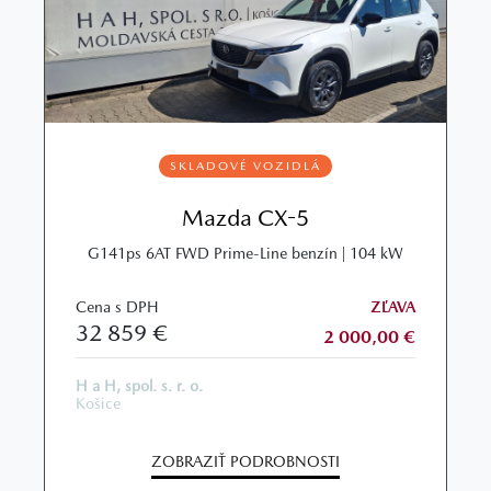
SKLADOVÉ VOZIDLÁ
Mazda CX-5
G141ps 6AT FWD Prime-Line benzín | 104 kW
Cena s DPH
ZĽAVA
32 859 €
2 000,00 €
H a H, spol. s. r. o.
Košice
ZOBRAZIŤ PODROBNOSTI