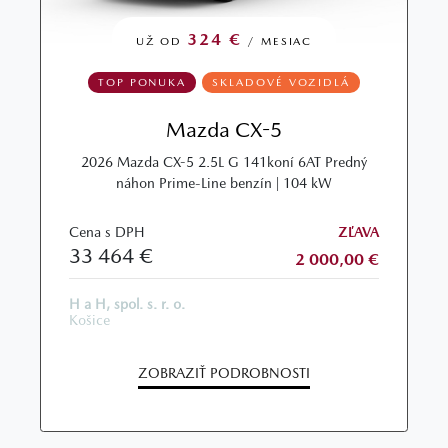
324 €
UŽ OD
/ MESIAC
TOP PONUKA
SKLADOVÉ VOZIDLÁ
Mazda CX-5
2026 Mazda CX-5 2.5L G 141koní 6AT Predný
náhon Prime-Line benzín | 104 kW
Cena s DPH
ZĽAVA
33 464 €
2 000,00 €
H a H, spol. s. r. o.
Košice
ZOBRAZIŤ PODROBNOSTI