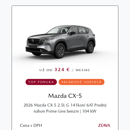
324 €
UŽ OD
/ MESIAC
TOP PONUKA
SKLADOVÉ VOZIDLÁ
Mazda CX-5
2026 Mazda CX-5 2.5L G 141koní 6AT Predný
náhon Prime-Line benzín | 104 kW
Cena s DPH
ZĽAVA