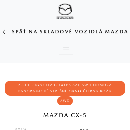
SPÄŤ NA SKLADOVÉ VOZIDLÁ MAZDA
2.5L E-SKYACTIV G 141PS 6AT AWD HOMURA
PANORAMICKÉ STREŠNÉ OKNO ČIERNA KOŽA
AWD
MAZDA CX-5
STAV
nové