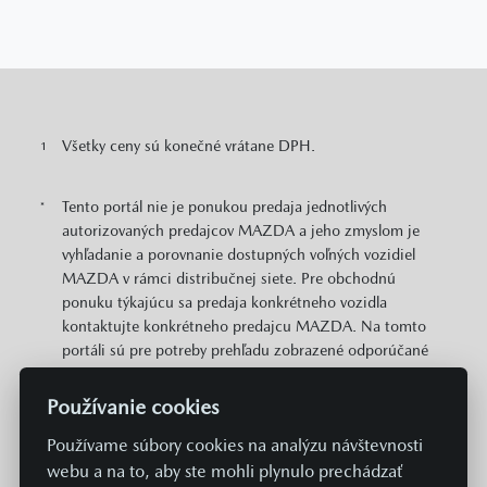
Všetky ceny sú konečné vrátane DPH.
1
Tento portál nie je ponukou predaja jednotlivých
*
autorizovaných predajcov MAZDA a jeho zmyslom je
vyhľadanie a porovnanie dostupných voľných vozidiel
MAZDA v rámci distribučnej siete. Pre obchodnú
ponuku týkajúcu sa predaja konkrétneho vozidla
kontaktujte konkrétneho predajcu MAZDA. Na tomto
portáli sú pre potreby prehľadu zobrazené odporúčané
cenníkové ceny konkrétnych modelov MAZDA v EUR s
DPH. Zobrazené môžu byť aj informácie o plošne
Používanie cookies
dostupných cenových zvýhodneniach a akciách v
Používame súbory cookies na analýzu návštevnosti
predajnej sieti MAZDA vzťahujúcich sa na daný model.
Zobrazené cena neobsahuje prípravu a aktiváciu vozidla
webu a na to, aby ste mohli plynulo prechádzať