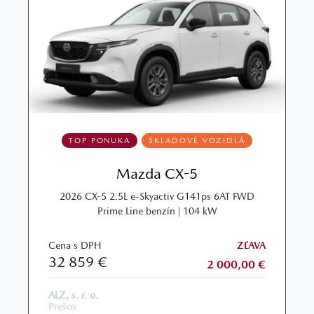
TOP PONUKA
SKLADOVÉ VOZIDLÁ
Mazda CX-5
2026 CX-5 2.5L e-Skyactiv G141ps 6AT FWD
Prime Line benzín | 104 kW
Cena s DPH
ZĽAVA
32 859 €
2 000,00 €
ALZ, s. r. o.
Prešov