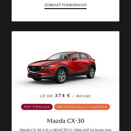
ZOBRAZIŤ PODROBNOSTI
374 €
UŽ OD
/ MESIAC
TOP PONUKA
PREDVÁDZACIE VOZIDLÁ
Mazda CX-30
Mazda CX‑30 2.5L e‑SKYACTIV G 140ps 6AT Exclusive‑Line