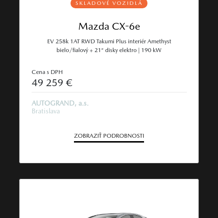
SKLADOVÉ VOZIDLÁ
Mazda CX-6e
EV 258k 1AT RWD Takumi Plus interiér Amethyst
bielo/fialový + 21“ disky elektro | 190 kW
Cena s DPH
49 259 €
AUTOGRAND, a.s.
Bratislava
ZOBRAZIŤ PODROBNOSTI