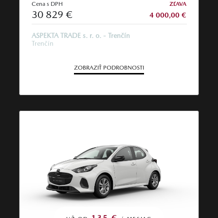
Cena s DPH
ZĽAVA
30 829 €
4 000,00 €
ASPEKTA TRADE s. r. o. - Trenčín
Trenčín
ZOBRAZIŤ PODROBNOSTI
135 €