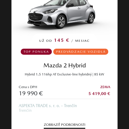
145 €
UŽ OD
/ MESIAC
TOP PONUKA
PREDVÁDZACIE VOZIDLÁ
Mazda 2 Hybrid
Hybrid 1.5 116hp AT Exclusive-line hybridný | 85 kW
Cena s DPH
ZĽAVA
19 990 €
5 419,00 €
ASPEKTA TRADE s. r. o. - Trenčín
Trenčín
ZOBRAZIŤ PODROBNOSTI