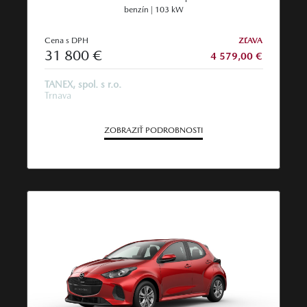
benzín | 103 kW
Cena s DPH
ZĽAVA
31 800 €
4 579,00 €
TANEX, spol. s r.o.
Trnava
ZOBRAZIŤ PODROBNOSTI