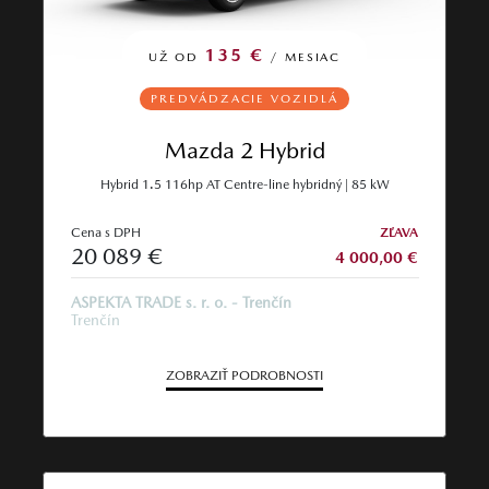
135 €
UŽ OD
/ MESIAC
PREDVÁDZACIE VOZIDLÁ
Mazda 2 Hybrid
Hybrid 1.5 116hp AT Centre-line hybridný | 85 kW
Cena s DPH
ZĽAVA
20 089 €
4 000,00 €
ASPEKTA TRADE s. r. o. - Trenčín
Trenčín
ZOBRAZIŤ PODROBNOSTI