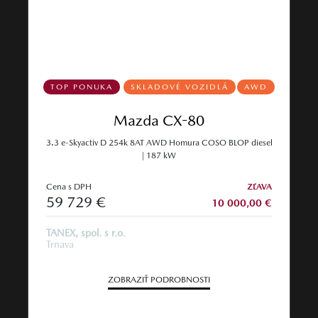
TOP PONUKA
SKLADOVÉ VOZIDLÁ
AWD
Mazda CX-80
3.3 e-Skyactiv D 254k 8AT AWD Homura COSO BLOP diesel
| 187 kW
Cena s DPH
ZĽAVA
59 729 €
10 000,00 €
TANEX, spol. s r.o.
Trnava
ZOBRAZIŤ PODROBNOSTI