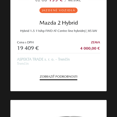
UŽ OD
/ MESIAC
JAZDENÉ VOZIDLÁ
Mazda 2 Hybrid
Hybrid 1.5 116hp FWD AT Centre-line hybridný | 85 kW
Cena s DPH
ZĽAVA
19 409 €
4 000,00 €
ASPEKTA TRADE s. r. o. - Trenčín
Trenčín
ZOBRAZIŤ PODROBNOSTI