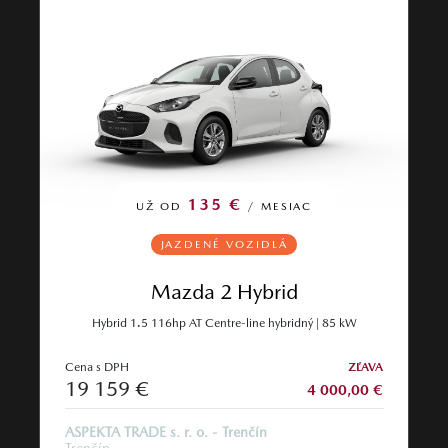
135 €
UŽ OD
/ MESIAC
JAZDENÉ VOZIDLÁ
Mazda 2 Hybrid
Hybrid 1.5 116hp AT Centre-line hybridný | 85 kW
Cena s DPH
ZĽAVA
19 159 €
4 000,00 €
ASPEKTA TRADE s. r. o. - Trenčín
Trenčín