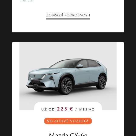
ZOBRAZIŤ PODROBNOSTI
223 €
UŽ OD
/ MESIAC
SKLADOVÉ VOZIDLÁ
Mazda CX-6e