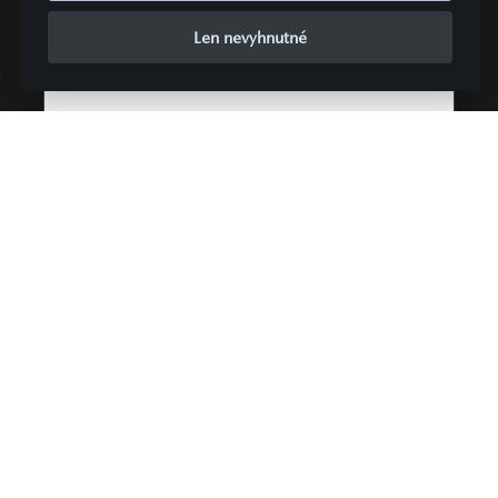
54 999 €
12 000,00 €
Len nevyhnutné
ALTERIA MOTOR s r.o.
Žilina
ZOBRAZIŤ PODROBNOSTI
367 €
UŽ OD
/ MESIAC