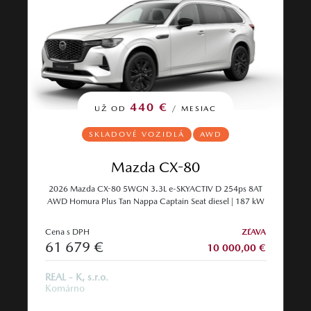
440 €
UŽ OD
/ MESIAC
SKLADOVÉ VOZIDLÁ
AWD
Mazda CX-80
2026 Mazda CX-80 5WGN 3.3L e-SKYACTIV D 254ps 8AT
AWD Homura Plus Tan Nappa Captain Seat diesel | 187 kW
Cena s DPH
ZĽAVA
61 679 €
10 000,00 €
REAL - K, s.r.o.
Komárno