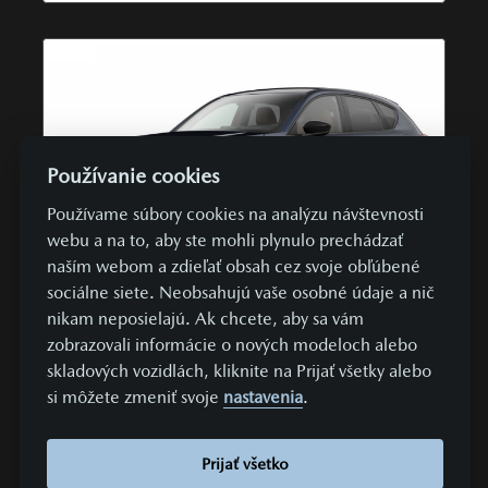
Používanie cookies
Používame súbory cookies na analýzu návštevnosti
webu a na to, aby ste mohli plynulo prechádzať
naším webom a zdieľať obsah cez svoje obľúbené
404 €
UŽ OD
/ MESIAC
sociálne siete. Neobsahujú vaše osobné údaje a nič
nikam neposielajú. Ak chcete, aby sa vám
TOP PONUKA
SKLADOVÉ VOZIDLÁ
AWD
zobrazovali informácie o nových modeloch alebo
Mazda CX-60
skladových vozidlách, kliknite na Prijať všetky alebo
si môžete zmeniť svoje
nastavenia
.
AWD 3.3L Diesel 254k A/T HOMURA PLUS hnedá koža
Nappa Tan diesel | 187 kW
Prijať všetko
Cena s DPH
ZĽAVA