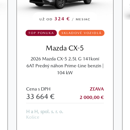
324 €
UŽ OD
/ MESIAC
TOP PONUKA
SKLADOVÉ VOZIDLÁ
Mazda CX-5
2026 Mazda CX-5 2.5L G 141koní
6AT Predný náhon Prime-Line benzín |
104 kW
Cena s DPH
ZĽAVA
33 664 €
2 000,00 €
H a H, spol. s. r. o.
Košice