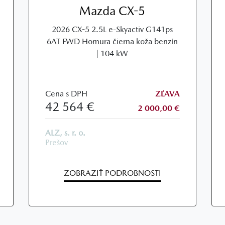
Mazda CX-5
2026 CX-5 2.5L e-Skyactiv G141ps
6AT FWD Homura čierna koža benzín
| 104 kW
Cena s DPH
ZĽAVA
42 564 €
2 000,00 €
ALZ, s. r. o.
Prešov
ZOBRAZIŤ PODROBNOSTI