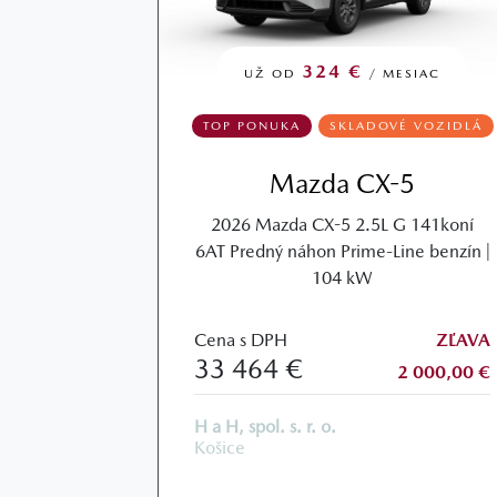
324 €
UŽ OD
/ MESIAC
TOP PONUKA
SKLADOVÉ VOZIDLÁ
Mazda CX-5
2026 Mazda CX-5 2.5L G 141koní
6AT Predný náhon Prime-Line benzín |
104 kW
Cena s DPH
ZĽAVA
33 464 €
2 000,00 €
H a H, spol. s. r. o.
Košice