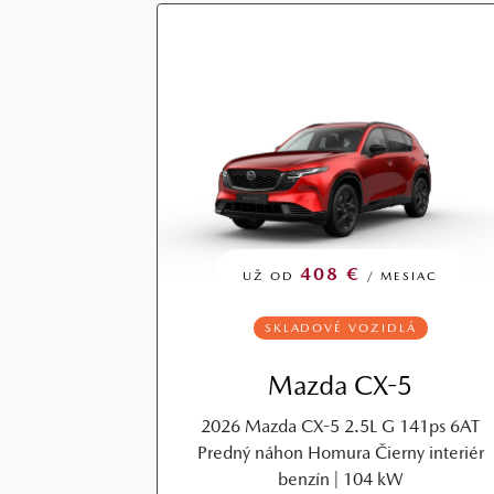
408 €
UŽ OD
/ MESIAC
SKLADOVÉ VOZIDLÁ
Mazda CX-5
2026 Mazda CX-5 2.5L G 141ps 6AT
Predný náhon Homura Čierny interiér
benzín | 104 kW