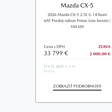
Mazda CX-5
2026 Mazda CX-5 2.5L G 141koní
6AT Predný náhon Prime-Line benzín |
104 kW
Cena s DPH
ZĽAVA
33 799 €
2 000,00 €
H a H, spol. s. r. o.
Košice
ZOBRAZIŤ PODROBNOSTI