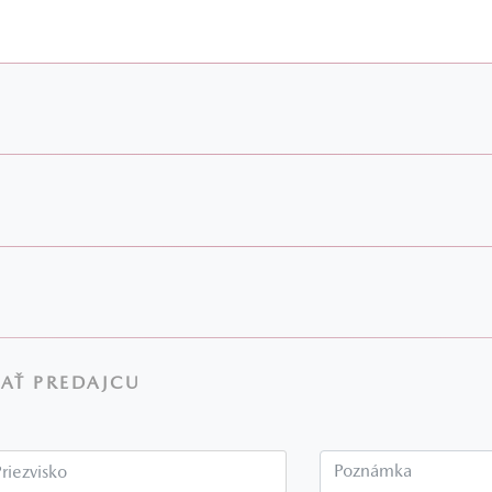
AŤ PREDAJCU
Priezvisko*
P