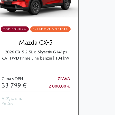
TOP PONUKA
SKLADOVÉ VOZIDLÁ
Mazda CX-5
2026 CX-5 2.5L e-Skyactiv G141ps
6AT FWD Prime Line benzín | 104 kW
Cena s DPH
ZĽAVA
33 799 €
2 000,00 €
ALZ, s. r. o.
Prešov