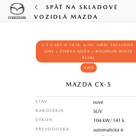
SPÄŤ NA SKLADOVÉ
VOZIDLÁ MAZDA
2.5 E-SKY-G 141K, 6/AT, AWD, EXCLUSIVE-
LINE + ČIERNA KOŽA + RHODIUM WHITE
PEARL
AWD
MAZDA CX-5
STAV
nové
KAROSÉRIA
SUV
VÝKON
104 kW/141 k
PREVODOVKA
automatická 6