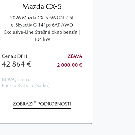
Mazda CX-5
2026 Mazda CX‑5 5WGN 2.5L
e‑Skyactiv G 141ps 6AT AWD
Exclusive‑Line Strešné okno benzín |
104 kW
Cena s DPH
ZĽAVA
42 864 €
2 000,00 €
KOVA, s. r. o.
Banská Bystrica (Badín)
ZOBRAZIŤ PODROBNOSTI