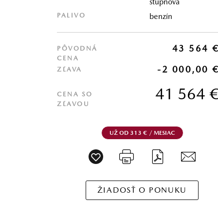
stupňová
PALIVO
benzín
43 564 
PÔVODNÁ
CENA
-2 000,00 
ZĽAVA
41 564 
CENA SO
ZĽAVOU
UŽ OD 313 € / MESIAC
ŽIADOSŤ O PONUKU