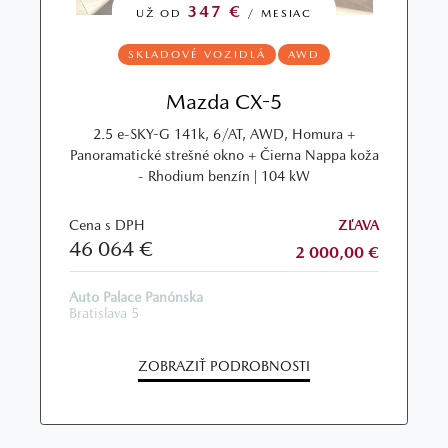
347 €
UŽ OD
/ MESIAC
SKLADOVÉ VOZIDLÁ
AWD
Mazda CX-5
2.5 e-SKY-G 141k, 6/AT, AWD, Homura +
Panoramatické strešné okno + Čierna Nappa koža
- Rhodium benzín | 104 kW
Cena s DPH
ZĽAVA
46 064 €
2 000,00 €
Auto Palace Panónska
Bratislava 5
ZOBRAZIŤ PODROBNOSTI