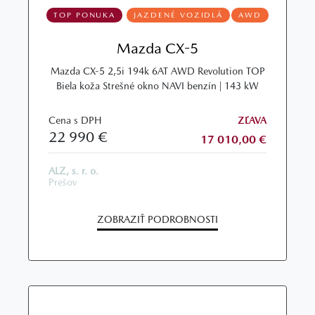
TOP PONUKA
JAZDENÉ VOZIDLÁ
AWD
Mazda CX-5
Mazda CX-5 2,5i 194k 6AT AWD Revolution TOP
Biela koža Strešné okno NAVI benzín | 143 kW
Cena s DPH
ZĽAVA
22 990 €
17 010,00 €
ALZ, s. r. o.
Prešov
ZOBRAZIŤ PODROBNOSTI