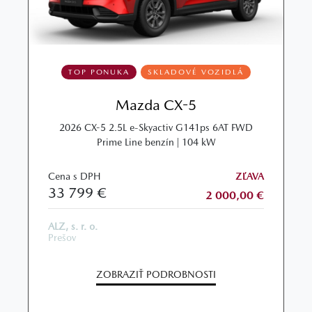
TOP PONUKA
SKLADOVÉ VOZIDLÁ
Mazda CX-5
2026 CX-5 2.5L e-Skyactiv G141ps 6AT FWD
Prime Line benzín | 104 kW
Cena s DPH
ZĽAVA
33 799 €
2 000,00 €
ALZ, s. r. o.
Prešov
ZOBRAZIŤ PODROBNOSTI