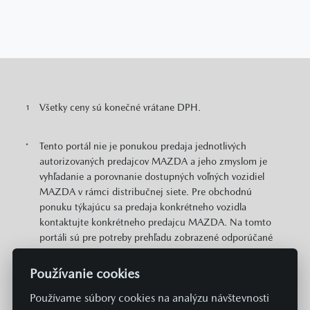
Všetky ceny sú konečné vrátane DPH.
1
Tento portál nie je ponukou predaja jednotlivých
*
autorizovaných predajcov MAZDA a jeho zmyslom je
vyhľadanie a porovnanie dostupných voľných vozidiel
MAZDA v rámci distribučnej siete. Pre obchodnú
ponuku týkajúcu sa predaja konkrétneho vozidla
kontaktujte konkrétneho predajcu MAZDA. Na tomto
portáli sú pre potreby prehľadu zobrazené odporúčané
cenníkové ceny konkrétnych modelov MAZDA v EUR s
DPH. Zobrazené môžu byť aj informácie o plošne
Používanie cookies
dostupných cenových zvýhodneniach a akciách v
Používame súbory cookies na analýzu návštevnosti
predajnej sieti MAZDA vzťahujúcich sa na daný model.