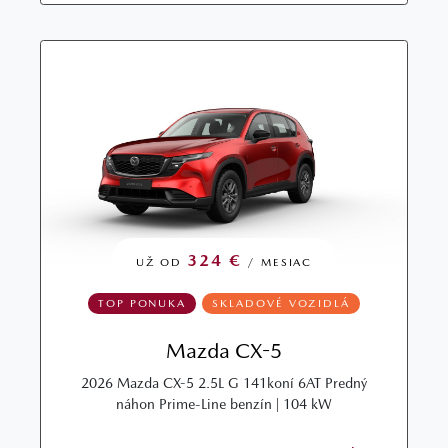
324 €
UŽ OD
/ MESIAC
TOP PONUKA
SKLADOVÉ VOZIDLÁ
Mazda CX-5
2026 Mazda CX-5 2.5L G 141koní 6AT Predný
náhon Prime-Line benzín | 104 kW