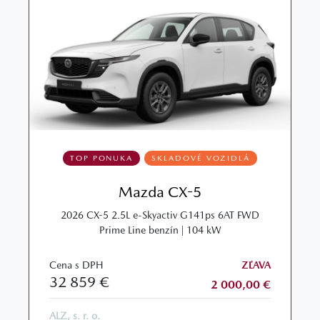
TOP PONUKA
SKLADOVÉ VOZIDLÁ
Mazda CX-5
2026 CX-5 2.5L e-Skyactiv G141ps 6AT FWD
Prime Line benzín | 104 kW
Cena s DPH
ZĽAVA
32 859 €
2 000,00 €
ALZ, s. r. o.