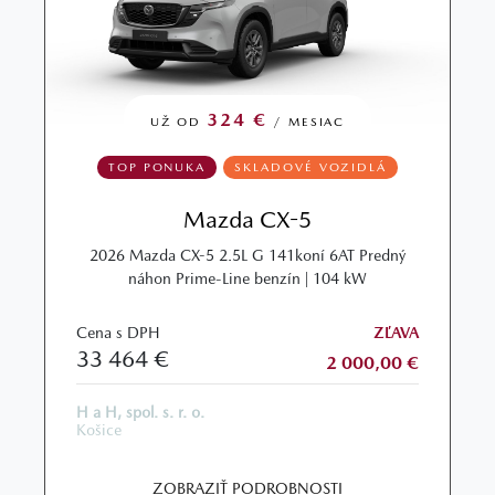
324 €
UŽ OD
/ MESIAC
TOP PONUKA
SKLADOVÉ VOZIDLÁ
Mazda CX-5
2026 Mazda CX-5 2.5L G 141koní 6AT Predný
náhon Prime-Line benzín | 104 kW
Cena s DPH
ZĽAVA
33 464 €
2 000,00 €
H a H, spol. s. r. o.
Košice
ZOBRAZIŤ PODROBNOSTI