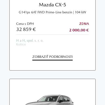
Mazda CX-5
G141ps 6AT FWD Prime-Line benzín | 104 kW
Cena s DPH
ZĽAVA
32 859 €
2 000,00 €
H a H, spol. s. r. o.
Košice
ZOBRAZIŤ PODROBNOSTI