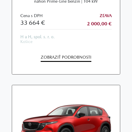
náhon Prime-Line benzín | 104 kW
Cena s DPH
ZĽAVA
33 664 €
2 000,00 €
H a H, spol. s. r. o.
Košice
ZOBRAZIŤ PODROBNOSTI