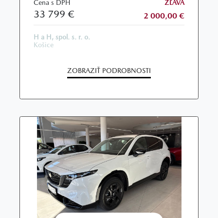
Cena s DPH
ZĽAVA
33 799 €
2 000,00 €
H a H, spol. s. r. o.
Košice
ZOBRAZIŤ PODROBNOSTI