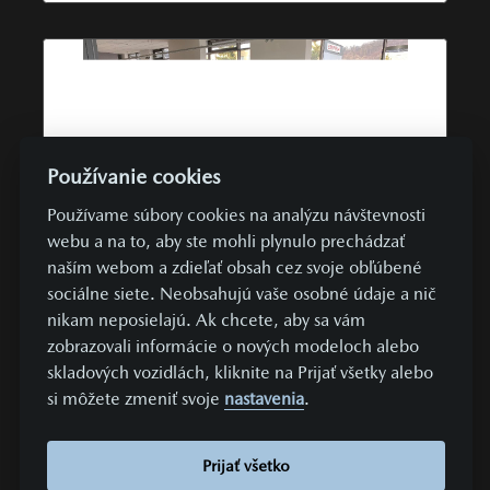
Používanie cookies
Používame súbory cookies na analýzu návštevnosti
webu a na to, aby ste mohli plynulo prechádzať
naším webom a zdieľať obsah cez svoje obľúbené
356 €
UŽ OD
/ MESIAC
sociálne siete. Neobsahujú vaše osobné údaje a nič
nikam neposielajú. Ak chcete, aby sa vám
TOP PONUKA
SKLADOVÉ VOZIDLÁ
AWD
zobrazovali informácie o nových modeloch alebo
Mazda CX-80
skladových vozidlách, kliknite na Prijať všetky alebo
si môžete zmeniť svoje
nastavenia
.
Mazda CX-80 AWD A/T 3,3L e-Skyactiv D254k HOMURA
PLUS diesel | 187 kW
Prijať všetko
Cena s DPH
ZĽAVA