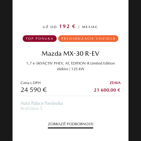
192 €
UŽ OD
/ MESIAC
TOP PONUKA
PREDVÁDZACIE VOZIDLÁ
Mazda MX-30 R-EV
1.7 e-SKYACTIV PHEV, AT, EDITION-R Limited Edition
elektro | 125 kW
Cena s DPH
ZĽAVA
24 590 €
21 600,00 €
Auto Palace Panónska
Bratislava 5
ZOBRAZIŤ PODROBNOSTI