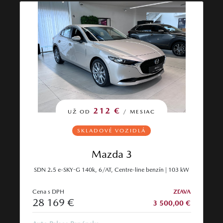
212 €
UŽ OD
/ MESIAC
SKLADOVÉ VOZIDLÁ
Mazda 3
SDN 2.5 e-SKY-G 140k, 6/AT, Centre-line benzín | 103 kW
Cena s DPH
ZĽAVA
28 169 €
3 500,00 €