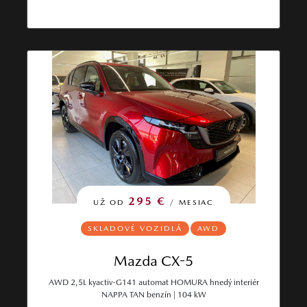
295 €
UŽ OD
/ MESIAC
SKLADOVÉ VOZIDLÁ
AWD
Mazda CX-5
AWD 2,5L kyactiv-G141 automat HOMURA hnedý interiér
NAPPA TAN benzín | 104 kW