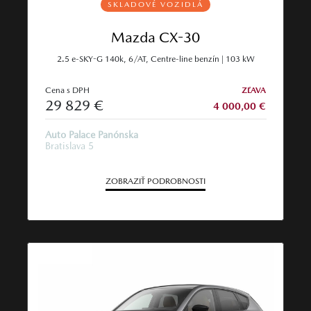
SKLADOVÉ VOZIDLÁ
Mazda CX-30
2.5 e-SKY-G 140k, 6/AT, Centre-line benzín | 103 kW
Cena s DPH
ZĽAVA
29 829 €
4 000,00 €
Auto Palace Panónska
Bratislava 5
ZOBRAZIŤ PODROBNOSTI