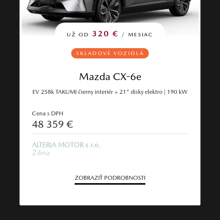
320 €
UŽ OD
/ MESIAC
SKLADOVÉ VOZIDLÁ
Mazda CX-6e
EV 258k TAKUMI čierny interiér + 21" disky elektro | 190 kW
Cena s DPH
48 359 €
ALTERIA MOTOR s r.o.
Žilina
ZOBRAZIŤ PODROBNOSTI