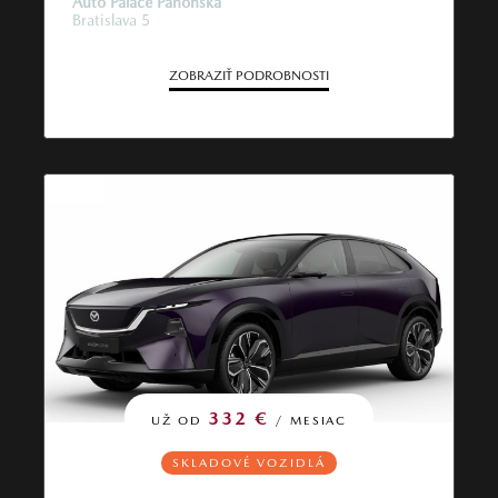
Auto Palace Panónska
Bratislava 5
ZOBRAZIŤ PODROBNOSTI
332 €
UŽ OD
/ MESIAC
SKLADOVÉ VOZIDLÁ