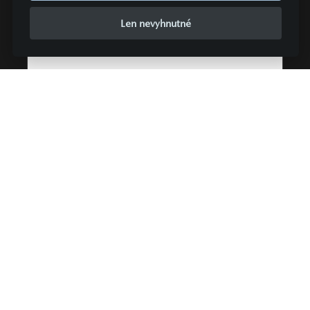
60 829 €
10 000,00 €
Len nevyhnutné
ALTERIA MOTOR s r.o.
Žilina
ZOBRAZIŤ PODROBNOSTI
304 €
UŽ OD
/ MESIAC