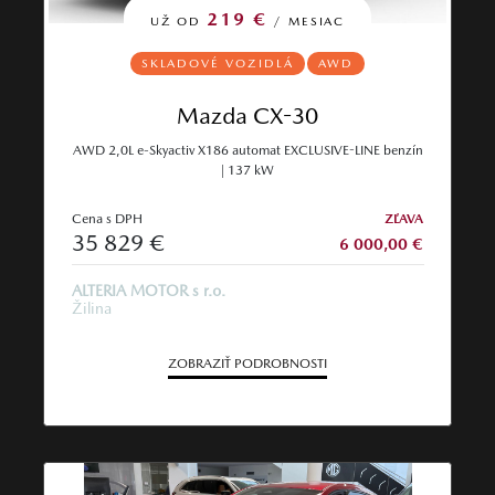
219 €
UŽ OD
/ MESIAC
SKLADOVÉ VOZIDLÁ
AWD
Mazda CX-30
AWD 2,0L e-Skyactiv X186 automat EXCLUSIVE-LINE benzín
| 137 kW
Cena s DPH
ZĽAVA
35 829 €
6 000,00 €
ALTERIA MOTOR s r.o.
Žilina
ZOBRAZIŤ PODROBNOSTI