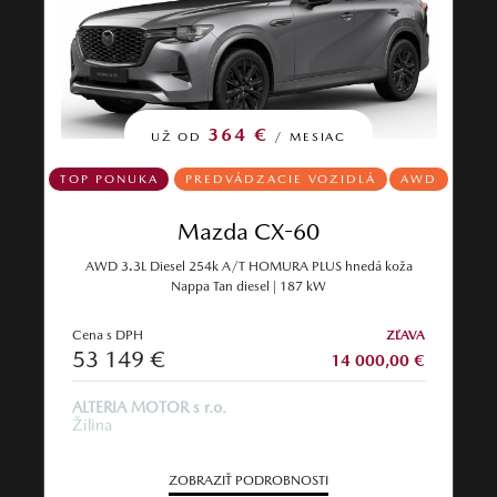
364 €
UŽ OD
/ MESIAC
TOP PONUKA
PREDVÁDZACIE VOZIDLÁ
AWD
Mazda CX-60
AWD 3.3L Diesel 254k A/T HOMURA PLUS hnedá koža
Nappa Tan diesel | 187 kW
Cena s DPH
ZĽAVA
53 149 €
14 000,00 €
ALTERIA MOTOR s r.o.
Žilina
ZOBRAZIŤ PODROBNOSTI