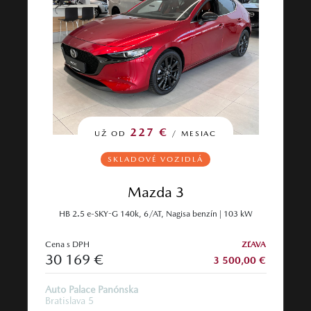
227 €
UŽ OD
/ MESIAC
SKLADOVÉ VOZIDLÁ
Mazda 3
HB 2.5 e-SKY-G 140k, 6/AT, Nagisa benzín | 103 kW
Cena s DPH
ZĽAVA
30 169 €
3 500,00 €
Auto Palace Panónska
Bratislava 5