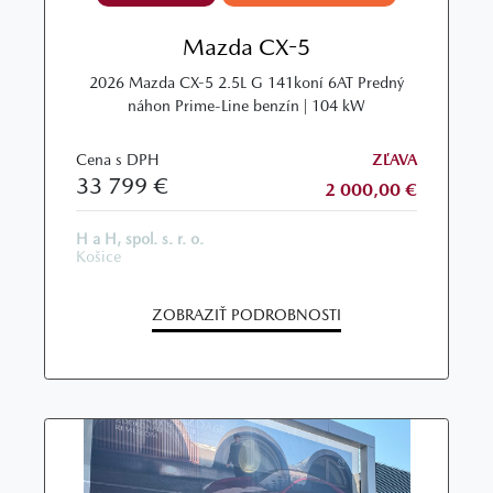
Mazda CX-5
2026 Mazda CX-5 2.5L G 141koní 6AT Predný
náhon Prime-Line benzín | 104 kW
Cena s DPH
ZĽAVA
33 799 €
2 000,00 €
H a H, spol. s. r. o.
Košice
ZOBRAZIŤ PODROBNOSTI