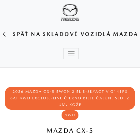
SPÄŤ NA SKLADOVÉ VOZIDLÁ MAZDA
2026 MAZDA CX‑5 5WGN 2.5L E‑SKYACTIV G141PS
6AT AWD EXCLUS.‑LINE ČIERNO BIELE ČALÚN. SED. Z
UM. KOŽE
AWD
MAZDA CX-5