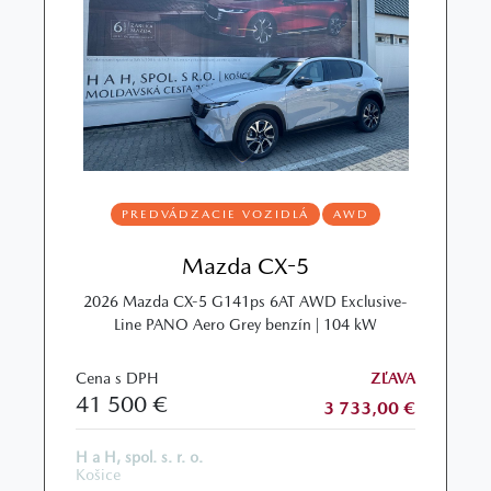
PREDVÁDZACIE VOZIDLÁ
AWD
Mazda CX-5
2026 Mazda CX-5 G141ps 6AT AWD Exclusive-
Line PANO Aero Grey benzín | 104 kW
Cena s DPH
ZĽAVA
41 500 €
3 733,00 €
H a H, spol. s. r. o.
Košice