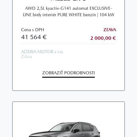
AWD 2,5L kyactiv-G141 automat EXCLUSIVE-
LINE biely interiér PURE WHITE benzín | 104 kW
Cena s DPH
ZĽAVA
41 564 €
2 000,00 €
ALTERIA MOTOR s r.o.
Žilina
ZOBRAZIŤ PODROBNOSTI