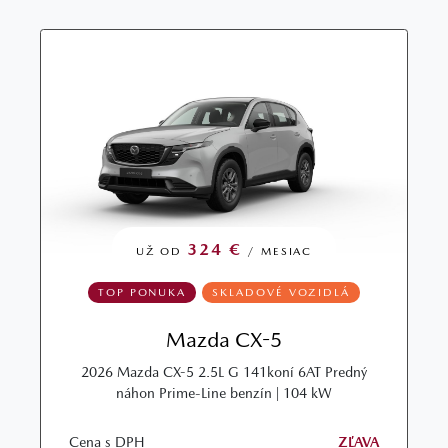
324 €
UŽ OD
/ MESIAC
TOP PONUKA
SKLADOVÉ VOZIDLÁ
Mazda CX-5
2026 Mazda CX-5 2.5L G 141koní 6AT Predný
náhon Prime-Line benzín | 104 kW
Cena s DPH
ZĽAVA