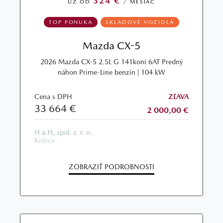
324 €
UŽ OD
/ MESIAC
TOP PONUKA
SKLADOVÉ VOZIDLÁ
Mazda CX-5
2026 Mazda CX-5 2.5L G 141koní 6AT Predný
náhon Prime-Line benzín | 104 kW
Cena s DPH
ZĽAVA
33 664 €
2 000,00 €
H a H, spol. s. r. o.
Košice
ZOBRAZIŤ PODROBNOSTI