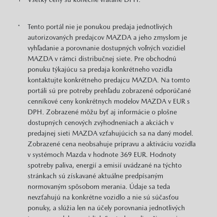
Tento portál nie je ponukou predaja jednotlivých
*
autorizovaných predajcov MAZDA a jeho zmyslom je
vyhľadanie a porovnanie dostupných voľných vozidiel
MAZDA v rámci distribučnej siete. Pre obchodnú
ponuku týkajúcu sa predaja konkrétneho vozidla
kontaktujte konkrétneho predajcu MAZDA. Na tomto
portáli sú pre potreby prehľadu zobrazené odporúčané
cenníkové ceny konkrétnych modelov MAZDA v EUR s
DPH. Zobrazené môžu byť aj informácie o plošne
dostupných cenových zvýhodneniach a akciách v
predajnej sieti MAZDA vzťahujúcich sa na daný model.
Zobrazené cena neobsahuje prípravu a aktiváciu vozidla
v systémoch Mazda v hodnote 369 EUR. Hodnoty
spotreby paliva, energií a emisií uvádzané na týchto
stránkach sú získavané aktuálne predpísaným
normovaným spôsobom merania. Údaje sa teda
nevzťahujú na konkrétne vozidlo a nie sú súčasťou
ponuky, a slúžia len na účely porovnania jednotlivých