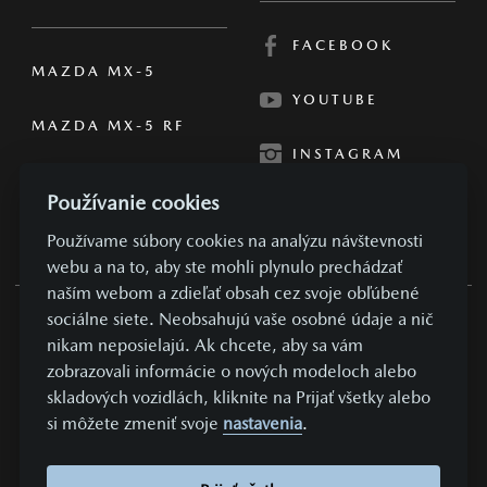
FACEBOOK
MAZDA MX-5
YOUTUBE
MAZDA MX-5 RF
INSTAGRAM
Používanie cookies
Používame súbory cookies na analýzu návštevnosti
webu a na to, aby ste mohli plynulo prechádzať
naším webom a zdieľať obsah cez svoje obľúbené
sociálne siete. Neobsahujú vaše osobné údaje a nič
OBCHODNÉ PODMIENKY
nikam neposielajú. Ak chcete, aby sa vám
zobrazovali informácie o nových modeloch alebo
SÚKROMIE A OSOBNÉ ÚDAJE
skladových vozidlách, kliknite na Prijať všetky alebo
NASTAVENIE COOKIES
si môžete zmeniť svoje
nastavenia
.
KONTAKTUJTE NÁS
VYDAVATEĽ