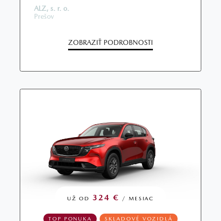
ALZ, s. r. o.
Prešov
ZOBRAZIŤ PODROBNOSTI
324 €
UŽ OD
/ MESIAC
TOP PONUKA
SKLADOVÉ VOZIDLÁ