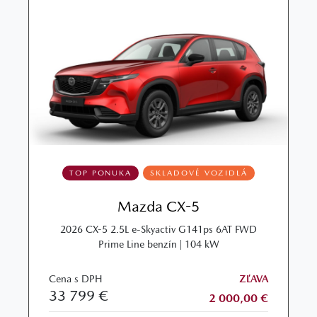
TOP PONUKA
SKLADOVÉ VOZIDLÁ
Mazda CX-5
2026 CX-5 2.5L e-Skyactiv G141ps 6AT FWD
Prime Line benzín | 104 kW
Cena s DPH
ZĽAVA
33 799 €
2 000,00 €