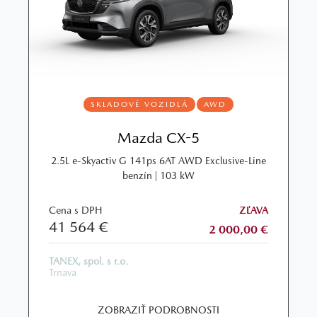
SKLADOVÉ VOZIDLÁ
AWD
Mazda CX-5
2.5L e‑Skyactiv G 141ps 6AT AWD Exclusive‑Line
benzín | 103 kW
Cena s DPH
ZĽAVA
41 564 €
2 000,00 €
TANEX, spol. s r.o.
Trnava
ZOBRAZIŤ PODROBNOSTI