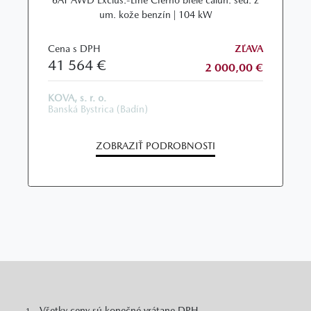
um. kože benzín | 104 kW
Cena s DPH
ZĽAVA
41 564 €
2 000,00 €
KOVA, s. r. o.
Banská Bystrica (Badín)
ZOBRAZIŤ PODROBNOSTI
Všetky ceny sú konečné vrátane DPH.
1