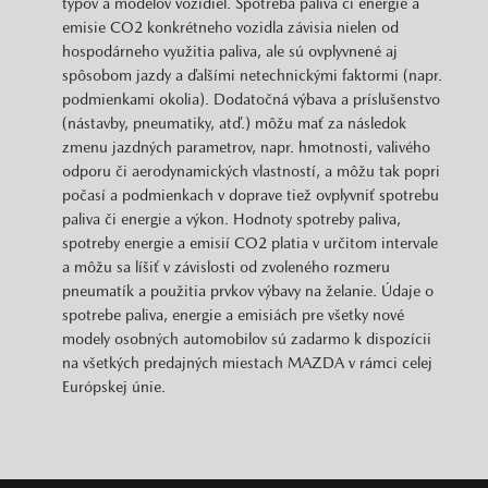
typov a modelov vozidiel. Spotreba paliva či energie a
emisie CO2 konkrétneho vozidla závisia nielen od
hospodárneho využitia paliva, ale sú ovplyvnené aj
spôsobom jazdy a ďalšími netechnickými faktormi (napr.
podmienkami okolia). Dodatočná výbava a príslušenstvo
(nástavby, pneumatiky, atď.) môžu mať za následok
zmenu jazdných parametrov, napr. hmotnosti, valivého
odporu či aerodynamických vlastností, a môžu tak popri
počasí a podmienkach v doprave tiež ovplyvniť spotrebu
paliva či energie a výkon. Hodnoty spotreby paliva,
spotreby energie a emisií CO2 platia v určitom intervale
a môžu sa líšiť v závislosti od zvoleného rozmeru
pneumatík a použitia prvkov výbavy na želanie. Údaje o
spotrebe paliva, energie a emisiách pre všetky nové
modely osobných automobilov sú zadarmo k dispozícii
na všetkých predajných miestach MAZDA v rámci celej
Európskej únie.