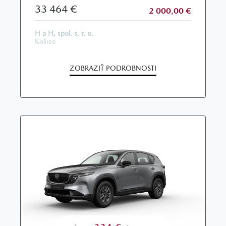
33 464 €
2 000,00 €
H a H, spol. s. r. o.
Košice
ZOBRAZIŤ PODROBNOSTI