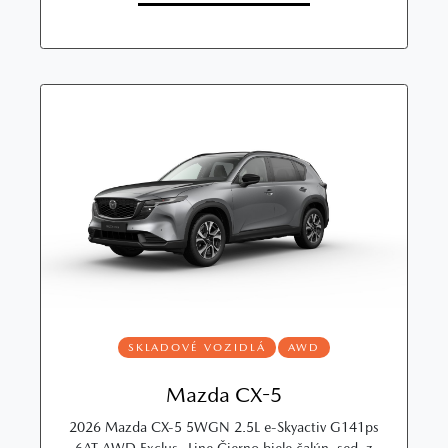
SKLADOVÉ VOZIDLÁ
AWD
Mazda CX-5
2026 Mazda CX‑5 5WGN 2.5L e‑Skyactiv G141ps
6AT AWD Exclus.‑Line Čierno biele čalún. sed. z