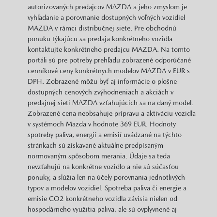
autorizovaných predajcov MAZDA a jeho zmyslom je
vyhľadanie a porovnanie dostupných voľných vozidiel
MAZDA v rámci distribučnej siete. Pre obchodnú
ponuku týkajúcu sa predaja konkrétneho vozidla
kontaktujte konkrétneho predajcu MAZDA. Na tomto
portáli sú pre potreby prehľadu zobrazené odporúčané
cenníkové ceny konkrétnych modelov MAZDA v EUR s
DPH. Zobrazené môžu byť aj informácie o plošne
dostupných cenových zvýhodneniach a akciách v
predajnej sieti MAZDA vzťahujúcich sa na daný model.
Zobrazené cena neobsahuje prípravu a aktiváciu vozidla
v systémoch Mazda v hodnote 369 EUR. Hodnoty
spotreby paliva, energií a emisií uvádzané na týchto
stránkach sú získavané aktuálne predpísaným
normovaným spôsobom merania. Údaje sa teda
nevzťahujú na konkrétne vozidlo a nie sú súčasťou
ponuky, a slúžia len na účely porovnania jednotlivých
typov a modelov vozidiel. Spotreba paliva či energie a
emisie CO2 konkrétneho vozidla závisia nielen od
hospodárneho využitia paliva, ale sú ovplyvnené aj