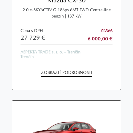
Mazda CX-30
2.0 e‑SKYACTIV G 186ps 6MT FWD Centre-line
benzín | 137 kW
Cena s DPH
ZĽAVA
27 729 €
6 000,00 €
ASPEKTA TRADE s. r. o. - Trenčín
Trenčín
ZOBRAZIŤ PODROBNOSTI