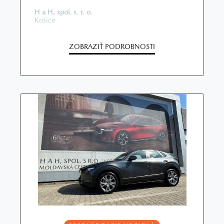
H a H, spol. s. r. o.
Košice
ZOBRAZIŤ PODROBNOSTI