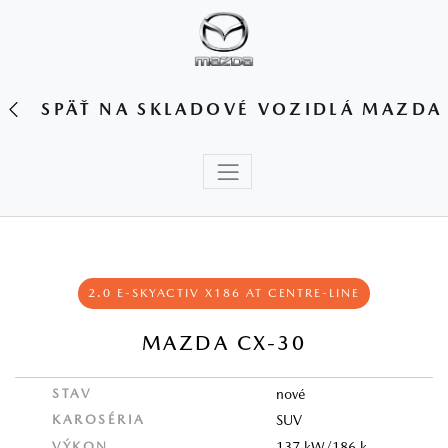
SPÄŤ NA SKLADOVÉ VOZIDLÁ MAZDA
2.0 E-SKYACTIV X186 AT CENTRE-LINE
MAZDA CX-30
STAV
nové
KAROSÉRIA
SUV
VÝKON
137 kW/186 k