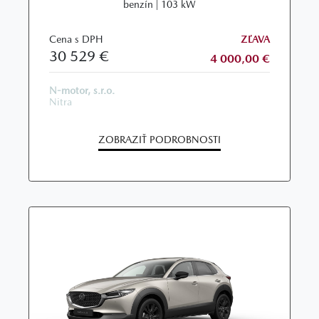
benzín | 103 kW
Cena s DPH
ZĽAVA
30 529 €
4 000,00 €
N-motor, s.r.o.
Nitra
ZOBRAZIŤ PODROBNOSTI