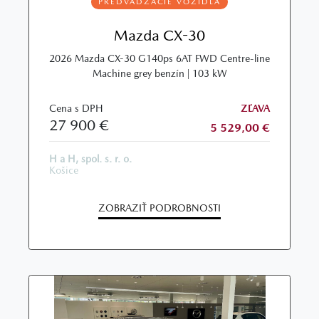
PREDVÁDZACIE VOZIDLÁ
Mazda CX-30
2026 Mazda CX-30 G140ps 6AT FWD Centre-line
Machine grey benzín | 103 kW
Cena s DPH
ZĽAVA
27 900 €
5 529,00 €
H a H, spol. s. r. o.
Košice
ZOBRAZIŤ PODROBNOSTI