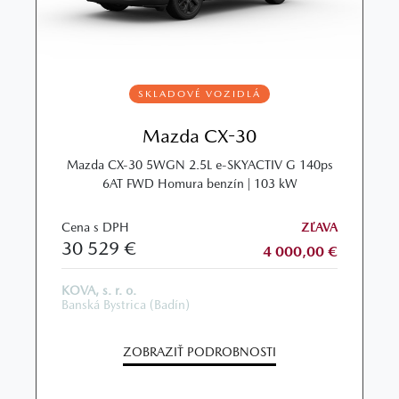
SKLADOVÉ VOZIDLÁ
Mazda CX-30
Mazda CX‑30 5WGN 2.5L e‑SKYACTIV G 140ps
6AT FWD Homura benzín | 103 kW
Cena s DPH
ZĽAVA
30 529 €
4 000,00 €
KOVA, s. r. o.
Banská Bystrica (Badín)
ZOBRAZIŤ PODROBNOSTI