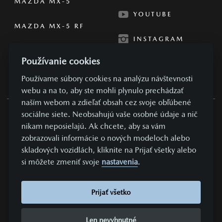
MAZDA MX-5
YOUTUBE
MAZDA MX-5 RF
INSTAGRAM
Používanie cookies
Používame súbory cookies na analýzu návštevnosti
webu a na to, aby ste mohli plynulo prechádzať
naším webom a zdieľať obsah cez svoje obľúbené
sociálne siete. Neobsahujú vaše osobné údaje a nič
OBCHODNÉ PODMIENKY
nikam neposielajú. Ak chcete, aby sa vám
zobrazovali informácie o nových modeloch alebo
SÚKROMIE A OSOBNÉ ÚDAJE
skladových vozidlách, kliknite na Prijať všetky alebo
NASTAVENIE COOKIES
si môžete zmeniť svoje
nastavenia
.
KONTAKTUJTE NÁS
VYDAVATEĽ
Prijať všetko
REALIZÁCIA COMIN.CZ, S.R.O.
LEAD MANAGEMENT GROWITO
Len nevyhnutné