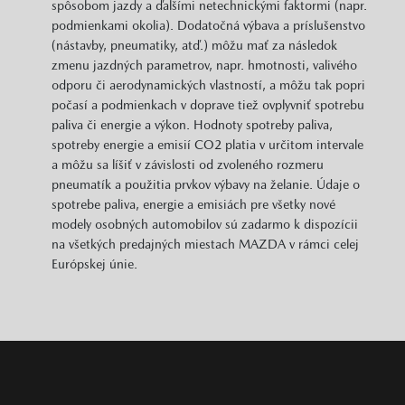
spôsobom jazdy a ďalšími netechnickými faktormi (napr.
podmienkami okolia). Dodatočná výbava a príslušenstvo
(nástavby, pneumatiky, atď.) môžu mať za následok
zmenu jazdných parametrov, napr. hmotnosti, valivého
odporu či aerodynamických vlastností, a môžu tak popri
počasí a podmienkach v doprave tiež ovplyvniť spotrebu
paliva či energie a výkon. Hodnoty spotreby paliva,
spotreby energie a emisií CO2 platia v určitom intervale
a môžu sa líšiť v závislosti od zvoleného rozmeru
pneumatík a použitia prvkov výbavy na želanie. Údaje o
spotrebe paliva, energie a emisiách pre všetky nové
modely osobných automobilov sú zadarmo k dispozícii
na všetkých predajných miestach MAZDA v rámci celej
Európskej únie.