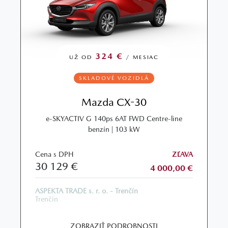
324 €
UŽ OD
/ MESIAC
SKLADOVÉ VOZIDLÁ
Mazda CX-30
e‑SKYACTIV G 140ps 6AT FWD Centre-line
benzín | 103 kW
Cena s DPH
ZĽAVA
30 129 €
4 000,00 €
ASPEKTA TRADE s. r. o. - Trenčín
Trenčín
ZOBRAZIŤ PODROBNOSTI