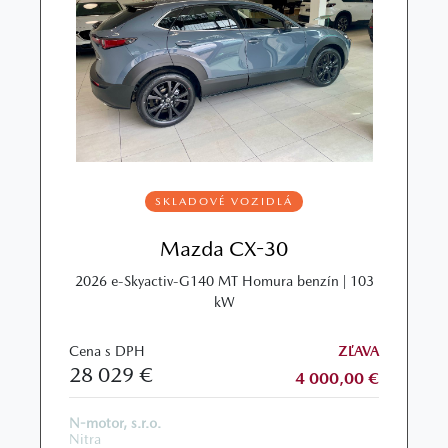
SKLADOVÉ VOZIDLÁ
Mazda CX-30
2026 e-Skyactiv-G140 MT Homura benzín | 103
kW
Cena s DPH
ZĽAVA
28 029 €
4 000,00 €
N-motor, s.r.o.
Nitra