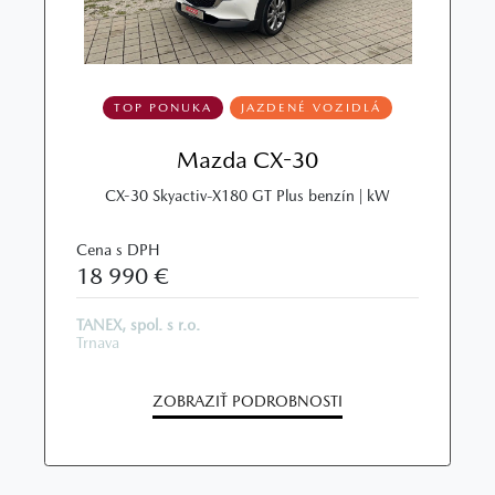
TOP PONUKA
JAZDENÉ VOZIDLÁ
Mazda CX-30
CX-30 Skyactiv-X180 GT Plus benzín | kW
Cena s DPH
18 990 €
TANEX, spol. s r.o.
Trnava
ZOBRAZIŤ PODROBNOSTI