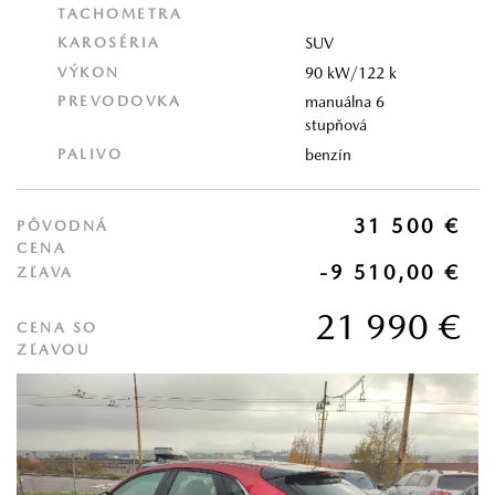
TACHOMETRA
KAROSÉRIA
SUV
VÝKON
90 kW/122 k
PREVODOVKA
manuálna 6
stupňová
PALIVO
benzín
31 500 €
PÔVODNÁ
CENA
-9 510,00 €
ZĽAVA
21 990 €
CENA SO
ZĽAVOU