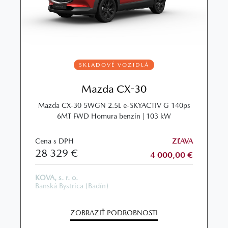
SKLADOVÉ VOZIDLÁ
Mazda CX-30
Mazda CX‑30 5WGN 2.5L e‑SKYACTIV G 140ps
6MT FWD Homura benzín | 103 kW
Cena s DPH
ZĽAVA
28 329 €
4 000,00 €
KOVA, s. r. o.
Banská Bystrica (Badín)
ZOBRAZIŤ PODROBNOSTI