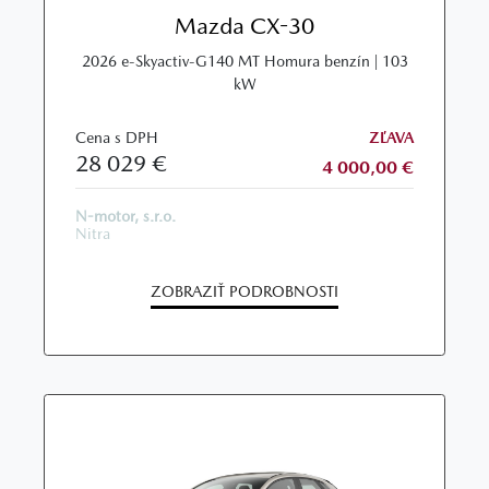
Mazda CX-30
2026 e-Skyactiv-G140 MT Homura benzín | 103
kW
Cena s DPH
ZĽAVA
28 029 €
4 000,00 €
N-motor, s.r.o.
Nitra
ZOBRAZIŤ PODROBNOSTI