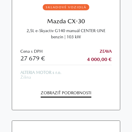
SKLADOVÉ VOZIDLÁ
Mazda CX-30
2,5L e-Skyactiv G140 manuál CENTER-LINE
benzín | 103 kW
Cena s DPH
ZĽAVA
27 679 €
4 000,00 €
ALTERIA MOTOR s r.o.
Žilina
ZOBRAZIŤ PODROBNOSTI