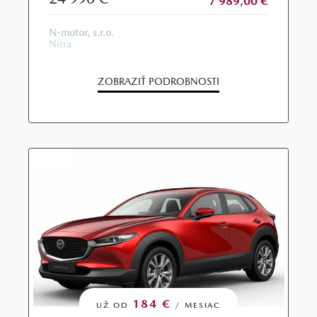
7 989,00 €
N-motor, s.r.o.
Nitra
ZOBRAZIŤ PODROBNOSTI
184 €
UŽ OD
/ MESIAC