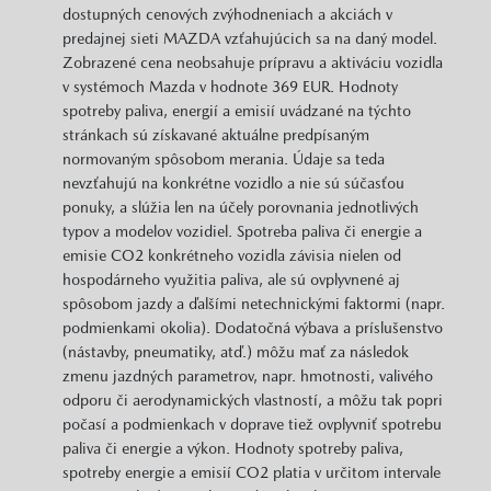
dostupných cenových zvýhodneniach a akciách v
predajnej sieti MAZDA vzťahujúcich sa na daný model.
Zobrazené cena neobsahuje prípravu a aktiváciu vozidla
v systémoch Mazda v hodnote 369 EUR. Hodnoty
spotreby paliva, energií a emisií uvádzané na týchto
stránkach sú získavané aktuálne predpísaným
normovaným spôsobom merania. Údaje sa teda
nevzťahujú na konkrétne vozidlo a nie sú súčasťou
ponuky, a slúžia len na účely porovnania jednotlivých
typov a modelov vozidiel. Spotreba paliva či energie a
emisie CO2 konkrétneho vozidla závisia nielen od
hospodárneho využitia paliva, ale sú ovplyvnené aj
spôsobom jazdy a ďalšími netechnickými faktormi (napr.
podmienkami okolia). Dodatočná výbava a príslušenstvo
(nástavby, pneumatiky, atď.) môžu mať za následok
zmenu jazdných parametrov, napr. hmotnosti, valivého
odporu či aerodynamických vlastností, a môžu tak popri
počasí a podmienkach v doprave tiež ovplyvniť spotrebu
paliva či energie a výkon. Hodnoty spotreby paliva,
spotreby energie a emisií CO2 platia v určitom intervale