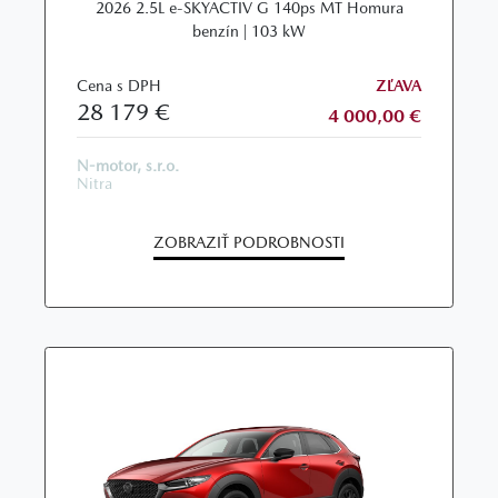
2026 2.5L e-SKYACTIV G 140ps MT Homura
benzín | 103 kW
Cena s DPH
ZĽAVA
28 179 €
4 000,00 €
N-motor, s.r.o.
Nitra
ZOBRAZIŤ PODROBNOSTI