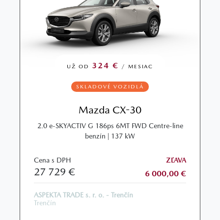
324 €
UŽ OD
/ MESIAC
SKLADOVÉ VOZIDLÁ
Mazda CX-30
2.0 e‑SKYACTIV G 186ps 6MT FWD Centre-line
benzín | 137 kW
Cena s DPH
ZĽAVA
27 729 €
6 000,00 €
ASPEKTA TRADE s. r. o. - Trenčín
Trenčín