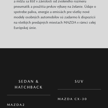
a môžu sa líšiť v závislosti od zvoleného rozmeru
pneumatík a použitia prvkov výbavy na želanie. Údaje o
spotrebe paliva, energie a emisiách pre všetky nové
modely osobných automobilov sú zadarmo k dispozícii
na všetkých predajných miestach MAZDA v rámci celej
Európskej únie.
SEDAN &
SUV
HATCHBACK
MAZDA CX-30
MAZDA2