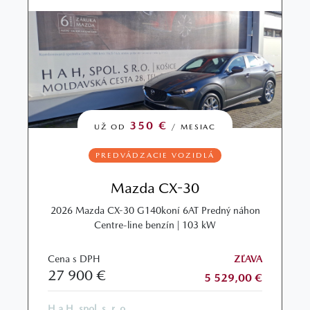
350 €
UŽ OD
/ MESIAC
PREDVÁDZACIE VOZIDLÁ
Mazda CX-30
2026 Mazda CX-30 G140koní 6AT Predný náhon
Centre-line benzín | 103 kW
Cena s DPH
ZĽAVA
27 900 €
5 529,00 €
H a H, spol. s. r. o.