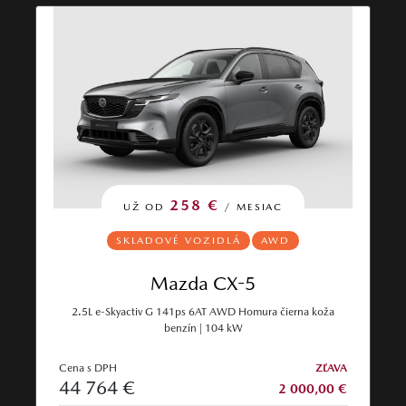
258 €
UŽ OD
/ MESIAC
SKLADOVÉ VOZIDLÁ
AWD
Mazda CX-5
2.5L e-Skyactiv G 141ps 6AT AWD Homura čierna koža
benzín | 104 kW
Cena s DPH
ZĽAVA
44 764 €
2 000,00 €