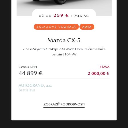
259 €
UŽ OD
/ MESIAC
SKLADOVÉ VOZIDLÁ
AWD
Mazda CX-5
2.5L e-Skyactiv G 141ps 6AT AWD Homura čierna koža
benzín | 104 kW
Cena s DPH
ZĽAVA
44 899 €
2 000,00 €
AUTOGRAND, a.s.
Bratislava
ZOBRAZIŤ PODROBNOSTI