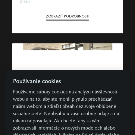
Žilina
ZOBRAZIŤ PODROBNOSTI
Používanie cookies
Používame súbory cookies na analýzu návštevnosti
webu a na to, aby ste mohli plynulo prechádzať
naším webom a zdieľať obsah cez svoje obľúbené
356 €
UŽ OD
/ MESIAC
sociálne siete. Neobsahujú vaše osobné údaje a nič
nikam neposielajú. Ak chcete, aby sa vám
TOP PONUKA
SKLADOVÉ VOZIDLÁ
AWD
zobrazovali informácie o nových modeloch alebo