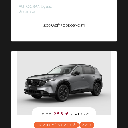
AUTOGRAND, a.s.
Bratislava
ZOBRAZIŤ PODROBNOSTI
258 €
UŽ OD
/ MESIAC
SKLADOVÉ VOZIDLÁ
AWD