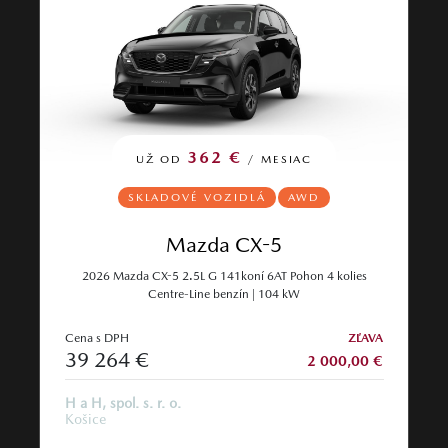
362 €
UŽ OD
/ MESIAC
SKLADOVÉ VOZIDLÁ
AWD
Mazda CX-5
2026 Mazda CX-5 2.5L G 141koní 6AT Pohon 4 kolies
Centre-Line benzín | 104 kW
Cena s DPH
ZĽAVA
39 264 €
2 000,00 €
H a H, spol. s. r. o.
Košice