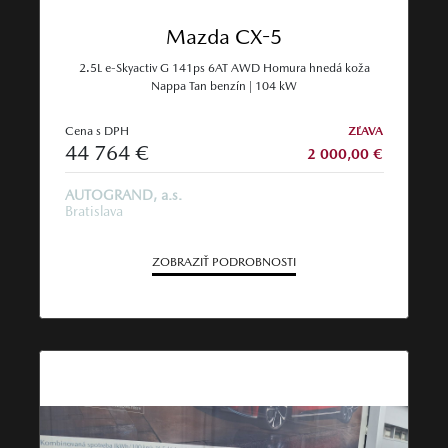
Mazda CX-5
2.5L e-Skyactiv G 141ps 6AT AWD Homura hnedá koža
Nappa Tan benzín | 104 kW
Cena s DPH
ZĽAVA
44 764 €
2 000,00 €
AUTOGRAND, a.s.
Bratislava
ZOBRAZIŤ PODROBNOSTI