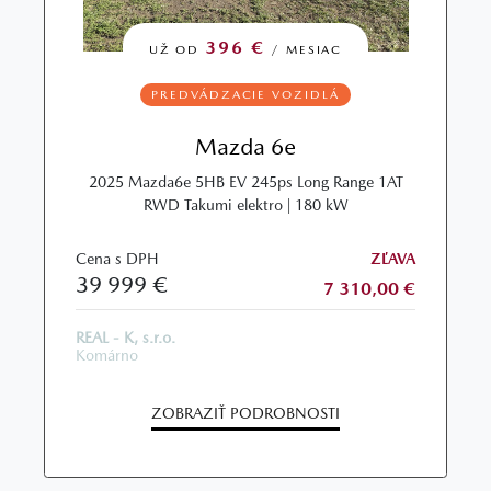
396 €
UŽ OD
/ MESIAC
PREDVÁDZACIE VOZIDLÁ
Mazda 6e
2025 Mazda6e 5HB EV 245ps Long Range 1AT
RWD Takumi elektro | 180 kW
Cena s DPH
ZĽAVA
39 999 €
7 310,00 €
REAL - K, s.r.o.
Komárno
ZOBRAZIŤ PODROBNOSTI