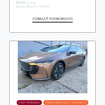
KOVA, s. r. o.
Banská Bystrica (Badín)
ZOBRAZIŤ PODROBNOSTI
TOP PONUKA
PREDVÁDZACIE VOZIDLÁ