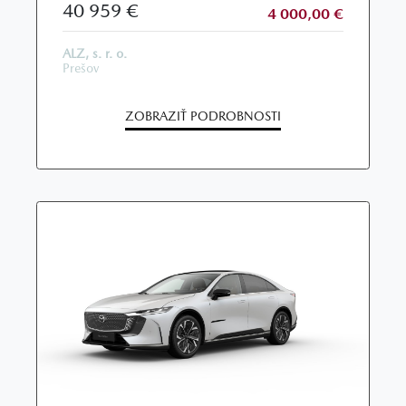
40 959 €
4 000,00 €
ALZ, s. r. o.
Prešov
ZOBRAZIŤ PODROBNOSTI