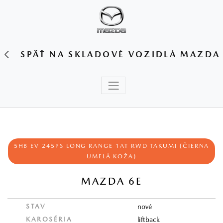
SPÄŤ NA SKLADOVÉ VOZIDLÁ MAZDA
5HB EV 245PS LONG RANGE 1AT RWD TAKUMI (ČIERNA
UMELÁ KOŽA)
MAZDA 6E
STAV
nové
KAROSÉRIA
liftback