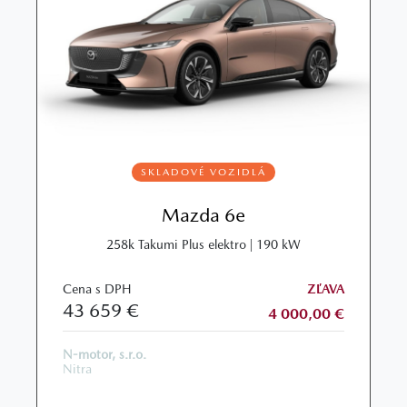
SKLADOVÉ VOZIDLÁ
Mazda 6e
258k Takumi Plus elektro | 190 kW
Cena s DPH
ZĽAVA
43 659 €
4 000,00 €
N-motor, s.r.o.
Nitra