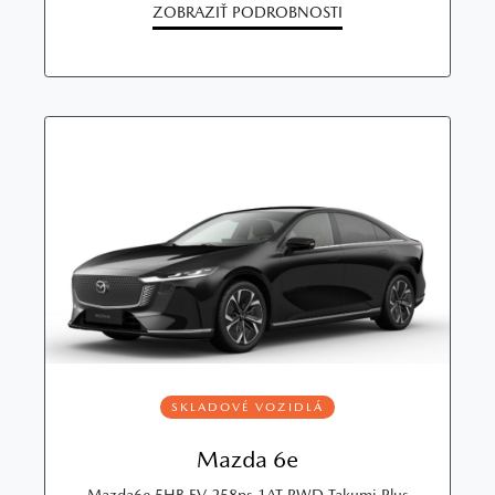
ZOBRAZIŤ PODROBNOSTI
SKLADOVÉ VOZIDLÁ
Mazda 6e
Mazda6e 5HB EV 258ps 1AT RWD Takumi Plus