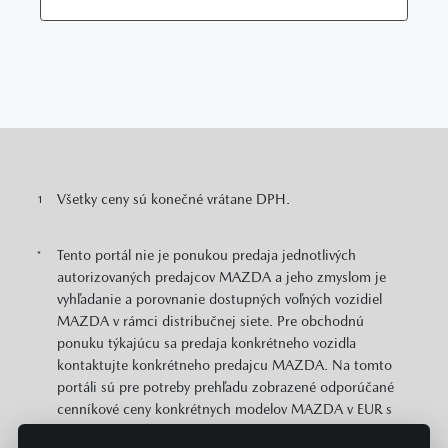
Všetky ceny sú konečné vrátane DPH.
1
Tento portál nie je ponukou predaja jednotlivých
*
autorizovaných predajcov MAZDA a jeho zmyslom je
vyhľadanie a porovnanie dostupných voľných vozidiel
MAZDA v rámci distribučnej siete. Pre obchodnú
ponuku týkajúcu sa predaja konkrétneho vozidla
kontaktujte konkrétneho predajcu MAZDA. Na tomto
portáli sú pre potreby prehľadu zobrazené odporúčané
cenníkové ceny konkrétnych modelov MAZDA v EUR s
DPH. Zobrazené môžu byť aj informácie o plošne