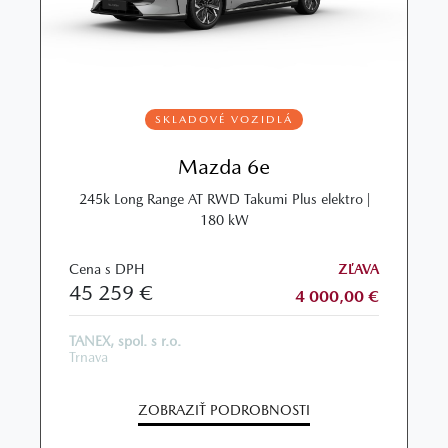
SKLADOVÉ VOZIDLÁ
Mazda 6e
245k Long Range AT RWD Takumi Plus elektro |
180 kW
Cena s DPH
ZĽAVA
45 259 €
4 000,00 €
TANEX, spol. s r.o.
Trnava
ZOBRAZIŤ PODROBNOSTI