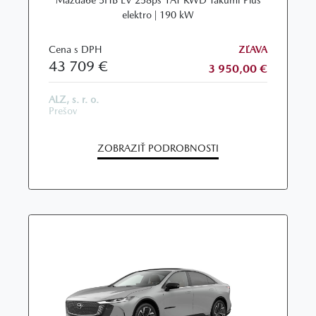
elektro | 190 kW
Cena s DPH
ZĽAVA
43 709 €
3 950,00 €
ALZ, s. r. o.
Prešov
ZOBRAZIŤ PODROBNOSTI