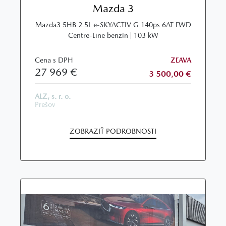
Mazda 3
Mazda3 5HB 2.5L e-SKYACTIV G 140ps 6AT FWD
Centre-Line benzín | 103 kW
Cena s DPH
ZĽAVA
27 969 €
3 500,00 €
ALZ, s. r. o.
Prešov
ZOBRAZIŤ PODROBNOSTI