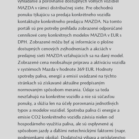
vyhľadanie a porovnanie dostupných voľných vozidiel
MAZDA v rámci distribučnej siete. Pre obchodnú
ponuku týkajúcu sa predaja konkrétneho vozidla
kontaktujte konkrétneho predajcu MAZDA. Na tomto
portáli sú pre potreby prehľadu zobrazené odporúčané
cenníkové ceny konkrétnych modelov MAZDA v EUR s
DPH. Zobrazené môžu byť aj informácie o plošne
dostupných cenových zvýhodneniach a akciách v
predajnej sieti MAZDA vzťahujúcich sa na daný model.
Zobrazené cena neobsahuje prípravu a aktiváciu vozidla
v systémoch Mazda v hodnote 369 EUR. Hodnoty
spotreby paliva, energií a emisií uvádzané na týchto
stránkach sú získavané aktuálne predpísaným
normovaným spôsobom merania. Údaje sa teda
nevzťahujú na konkrétne vozidlo a nie sú súčasťou
ponuky, a slúžia len na účely porovnania jednotlivých
typov a modelov vozidiel. Spotreba paliva či energie a
emisie CO2 konkrétneho vozidla závisia nielen od
hospodárneho využitia paliva, ale sú ovplyvnené aj
spôsobom jazdy a ďalšími netechnickými faktormi (napr.
podmienkami okolia). Dodatočná výbava a príslušenstvo