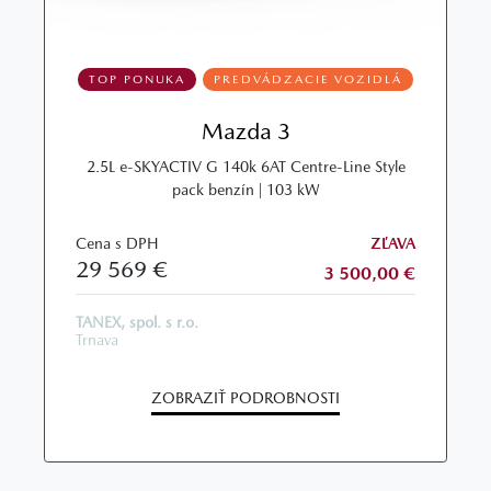
TOP PONUKA
PREDVÁDZACIE VOZIDLÁ
Mazda 3
2.5L e‑SKYACTIV G 140k 6AT Centre‑Line Style
pack benzín | 103 kW
Cena s DPH
ZĽAVA
29 569 €
3 500,00 €
TANEX, spol. s r.o.
Trnava
ZOBRAZIŤ PODROBNOSTI