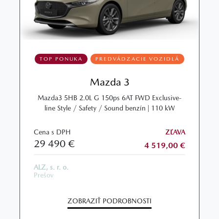
TOP PONUKA
PREDVÁDZACIE VOZIDLÁ
Mazda 3
Mazda3 5HB 2.0L G 150ps 6AT FWD Exclusive-
line Style / Safety / Sound benzín | 110 kW
Cena s DPH
ZĽAVA
29 490 €
4 519,00 €
ALZ, s. r. o.
Prešov
ZOBRAZIŤ PODROBNOSTI