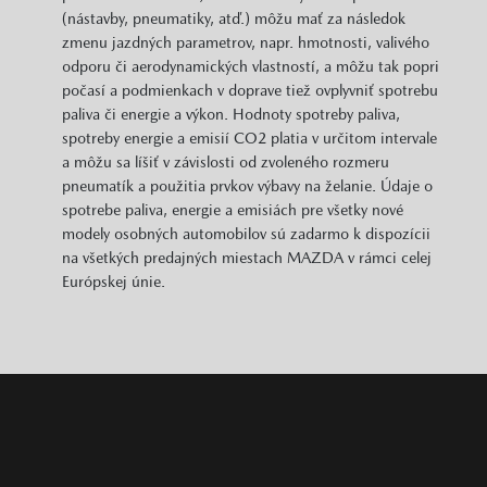
(nástavby, pneumatiky, atď.) môžu mať za následok
zmenu jazdných parametrov, napr. hmotnosti, valivého
odporu či aerodynamických vlastností, a môžu tak popri
počasí a podmienkach v doprave tiež ovplyvniť spotrebu
paliva či energie a výkon. Hodnoty spotreby paliva,
spotreby energie a emisií CO2 platia v určitom intervale
a môžu sa líšiť v závislosti od zvoleného rozmeru
pneumatík a použitia prvkov výbavy na želanie. Údaje o
spotrebe paliva, energie a emisiách pre všetky nové
modely osobných automobilov sú zadarmo k dispozícii
na všetkých predajných miestach MAZDA v rámci celej
Európskej únie.