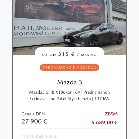
315 €
UŽ OD
/ MESIAC
PREDVÁDZACIE VOZIDLÁ
Mazda 3
Mazda3 5HB X186koní 6AT Predný náhon
Exclusive-line Paket Style benzín | 137 kW
Cena s DPH
ZĽAVA
27 900 €
5 689,00 €
H a H, spol. s. r. o.