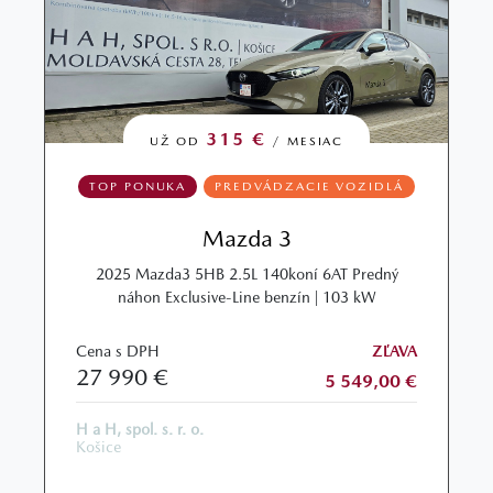
315 €
UŽ OD
/ MESIAC
TOP PONUKA
PREDVÁDZACIE VOZIDLÁ
Mazda 3
2025 Mazda3 5HB 2.5L 140koní 6AT Predný
náhon Exclusive-Line benzín | 103 kW
Cena s DPH
ZĽAVA
27 990 €
5 549,00 €
H a H, spol. s. r. o.
Košice