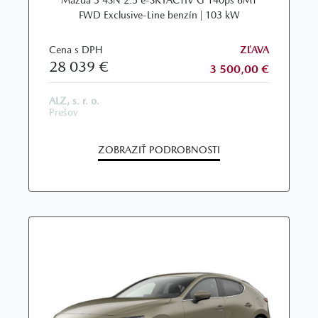
Mazda 3 4SN 2.5 e-SKYACTIV G 140ps 6MT
FWD Exclusive-Line benzín | 103 kW
Cena s DPH
ZĽAVA
28 039 €
3 500,00 €
ALZ, s. r. o.
Prešov
ZOBRAZIŤ PODROBNOSTI