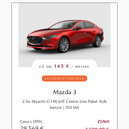
165 €
UŽ OD
/ MESIAC
SKLADOVÉ VOZIDLÁ
Mazda 3
2.5e-Skyactiv G140 6AT Centre-Line Paket Style
benzín | 103 kW
Cena s DPH
ZĽAVA
29 569 €