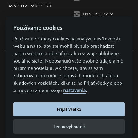
MAZDA MX-5 RF
INSTAGRAM
Používanie cookies
Používame súbory cookies na analýzu návštevnosti
webu a na to, aby ste mohli plynulo prechádzať
naším webom a zdieľať obsah cez svoje obľúbené
sociálne siete. Neobsahujú vaše osobné údaje a nič
OBCHODNÉ PODMIENKY
nikam neposielajú. Ak chcete, aby sa vám
zobrazovali informácie o nových modeloch alebo
SÚKROMIE A OSOBNÉ ÚDAJE
skladových vozidlách, kliknite na Prijať všetky alebo
NASTAVENIE COOKIES
si môžete zmeniť svoje
nastavenia
.
KONTAKTUJTE NÁS
VYDAVATEĽ
Prijať všetko
REALIZÁCIA COMIN.CZ, S.R.O.
LEAD MANAGEMENT GROWITO
Len nevyhnutné