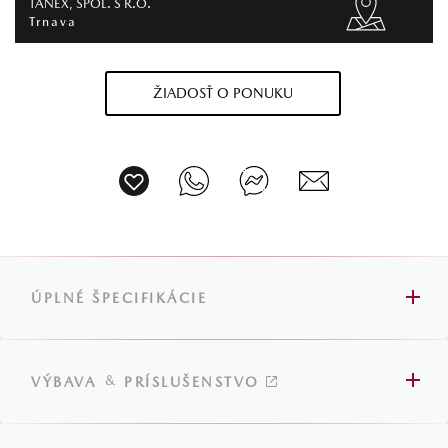
TANEX, SPOL. S R.O.
Trnava
ŽIADOSŤ O PONUKU
ÚPLNÉ ŠPECIFIKÁCIE
&
VÝBAVA
PRÍSLUŠENSTVO