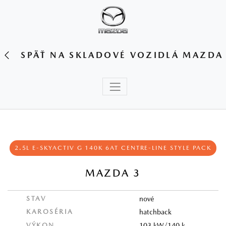
SPÄŤ NA SKLADOVÉ VOZIDLÁ MAZDA
2.5L E‑SKYACTIV G 140K 6AT CENTRE‑LINE STYLE PACK
MAZDA 3
STAV
nové
KAROSÉRIA
hatchback
VÝKON
103 kW/140 k