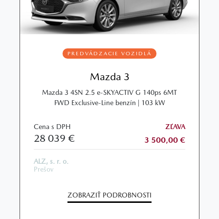
PREDVÁDZACIE VOZIDLÁ
Mazda 3
Mazda 3 4SN 2.5 e-SKYACTIV G 140ps 6MT
FWD Exclusive-Line benzín | 103 kW
Cena s DPH
ZĽAVA
28 039 €
3 500,00 €
ALZ, s. r. o.
Prešov
ZOBRAZIŤ PODROBNOSTI