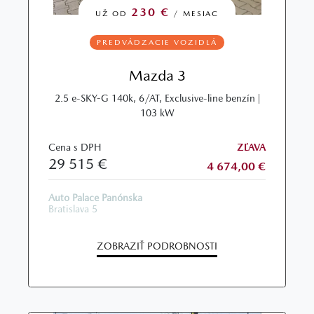
230 €
UŽ OD
/ MESIAC
PREDVÁDZACIE VOZIDLÁ
Mazda 3
2.5 e-SKY-G 140k, 6/AT, Exclusive-line benzín |
103 kW
Cena s DPH
ZĽAVA
29 515 €
4 674,00 €
Auto Palace Panónska
Bratislava 5
ZOBRAZIŤ PODROBNOSTI