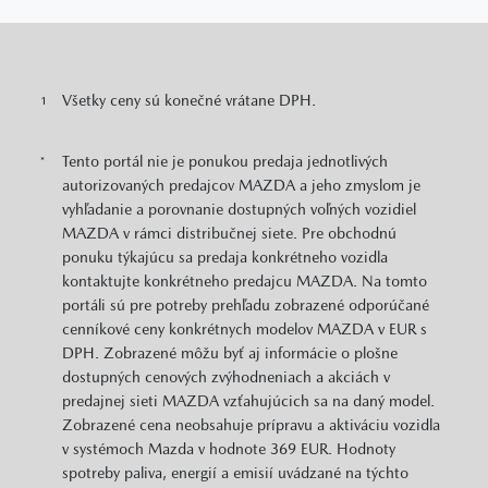
Všetky ceny sú konečné vrátane DPH.
1
Tento portál nie je ponukou predaja jednotlivých
*
autorizovaných predajcov MAZDA a jeho zmyslom je
vyhľadanie a porovnanie dostupných voľných vozidiel
MAZDA v rámci distribučnej siete. Pre obchodnú
ponuku týkajúcu sa predaja konkrétneho vozidla
kontaktujte konkrétneho predajcu MAZDA. Na tomto
portáli sú pre potreby prehľadu zobrazené odporúčané
cenníkové ceny konkrétnych modelov MAZDA v EUR s
DPH. Zobrazené môžu byť aj informácie o plošne
dostupných cenových zvýhodneniach a akciách v
predajnej sieti MAZDA vzťahujúcich sa na daný model.
Zobrazené cena neobsahuje prípravu a aktiváciu vozidla
v systémoch Mazda v hodnote 369 EUR. Hodnoty
spotreby paliva, energií a emisií uvádzané na týchto