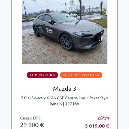
TOP PONUKA
JAZDENÉ VOZIDLÁ
Mazda 3
2.0 e-Skyactiv X186 6AT Centre-line / Paket Style
benzín | 137 kW
Cena s DPH
ZĽAVA
29 900 €
5 019,00 €