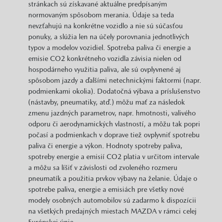
stránkach sú získavané aktuálne predpísaným
normovaným spôsobom merania. Údaje sa teda
nevzťahujú na konkrétne vozidlo a nie sú súčasťou
ponuky, a slúžia len na účely porovnania jednotlivých
typov a modelov vozidiel. Spotreba paliva či energie a
emisie CO2 konkrétneho vozidla závisia nielen od
hospodárneho využitia paliva, ale sú ovplyvnené aj
spôsobom jazdy a ďalšími netechnickými faktormi (napr.
podmienkami okolia). Dodatočná výbava a príslušenstvo
(nástavby, pneumatiky, atď.) môžu mať za následok
zmenu jazdných parametrov, napr. hmotnosti, valivého
odporu či aerodynamických vlastností, a môžu tak popri
počasí a podmienkach v doprave tiež ovplyvniť spotrebu
paliva či energie a výkon. Hodnoty spotreby paliva,
spotreby energie a emisií CO2 platia v určitom intervale
a môžu sa líšiť v závislosti od zvoleného rozmeru
pneumatík a použitia prvkov výbavy na želanie. Údaje o
spotrebe paliva, energie a emisiách pre všetky nové
modely osobných automobilov sú zadarmo k dispozícii
na všetkých predajných miestach MAZDA v rámci celej
Európskej únie.