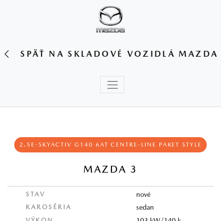
SPÄŤ NA SKLADOVÉ VOZIDLÁ MAZDA
2.5E-SKYACTIV G140 6AT CENTRE-LINE PAKET STYLE
MAZDA 3
STAV
nové
KAROSÉRIA
sedan
VÝKON
103 kW/140 k