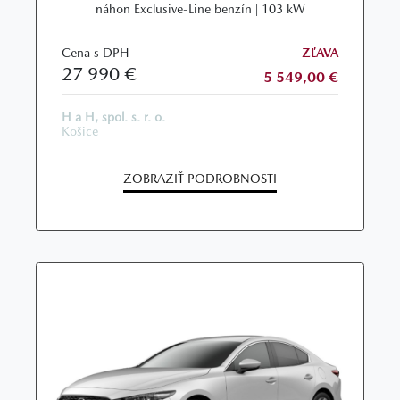
náhon Exclusive-Line benzín | 103 kW
Cena s DPH
ZĽAVA
27 990 €
5 549,00 €
H a H, spol. s. r. o.
Košice
ZOBRAZIŤ PODROBNOSTI