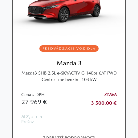
PREDVÁDZACIE VOZIDLÁ
Mazda 3
Mazda3 5HB 2.5L e-SKYACTIV G 140ps 6AT FWD
Centre-Line benzín | 103 kW
Cena s DPH
ZĽAVA
27 969 €
3 500,00 €
ALZ, s. r. o.
Prešov
ZOBRAZIŤ PODROBNOSTI