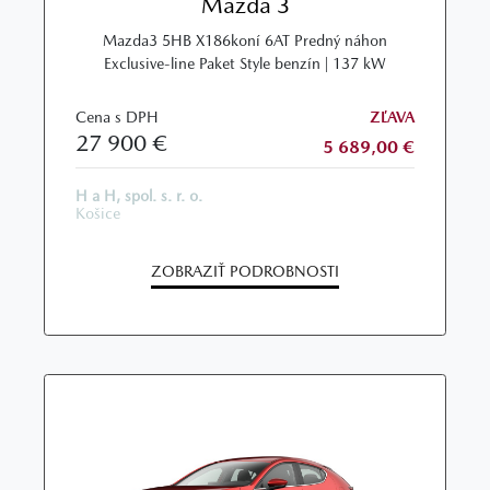
Mazda 3
Mazda3 5HB X186koní 6AT Predný náhon
Exclusive-line Paket Style benzín | 137 kW
Cena s DPH
ZĽAVA
27 900 €
5 689,00 €
H a H, spol. s. r. o.
Košice
ZOBRAZIŤ PODROBNOSTI