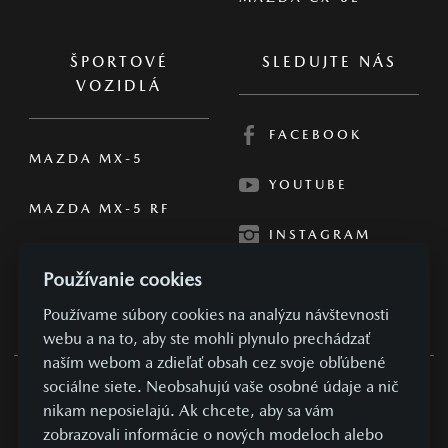
ŠPORTOVÉ
SLEDUJTE NÁS
VOZIDLÁ
FACEBOOK
MAZDA MX-5
YOUTUBE
MAZDA MX-5 RF
INSTAGRAM
Používanie cookies
Používame súbory cookies na analýzu návštevnosti
webu a na to, aby ste mohli plynulo prechádzať
naším webom a zdieľať obsah cez svoje obľúbené
sociálne siete. Neobsahujú vaše osobné údaje a nič
OBCHODNÉ PODMIENKY
nikam neposielajú. Ak chcete, aby sa vám
zobrazovali informácie o nových modeloch alebo
SÚKROMIE A OSOBNÉ ÚDAJE