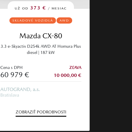
373 €
UŽ OD
/ MESIAC
SKLADOVÉ VOZIDLÁ
AWD
Mazda CX-80
3.3 e-Skyactiv D254k AWD AT Homura Plus
diesel | 187 kW
Cena s DPH
ZĽAVA
60 979 €
10 000,00 €
AUTOGRAND, a.s.
Bratislava
ZOBRAZIŤ PODROBNOSTI