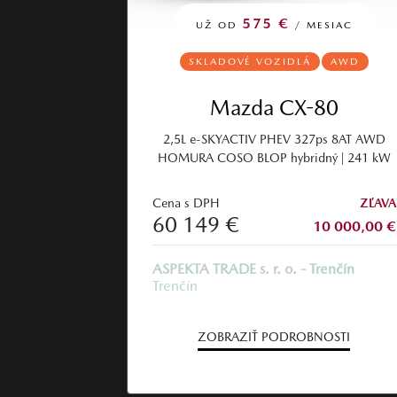
575 €
UŽ OD
/ MESIAC
SKLADOVÉ VOZIDLÁ
AWD
Mazda CX-80
2,5L e-SKYACTIV PHEV 327ps 8AT AWD
HOMURA COSO BLOP hybridný | 241 kW
Cena s DPH
ZĽAVA
60 149 €
10 000,00 €
ASPEKTA TRADE s. r. o. - Trenčín
Trenčín
ZOBRAZIŤ PODROBNOSTI