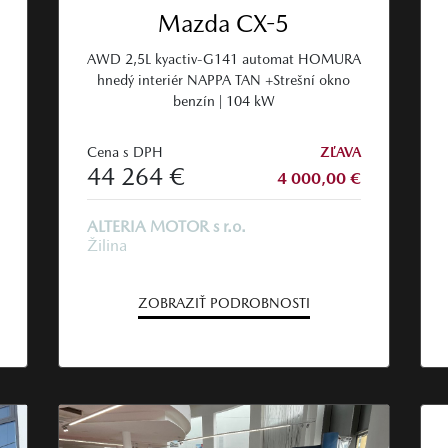
Mazda CX-5
AWD 2,5L kyactiv-G141 automat HOMURA
hnedý interiér NAPPA TAN +Strešní okno
benzín | 104 kW
Cena s DPH
ZĽAVA
44 264 €
4 000,00 €
ALTERIA MOTOR s r.o.
Žilina
ZOBRAZIŤ PODROBNOSTI