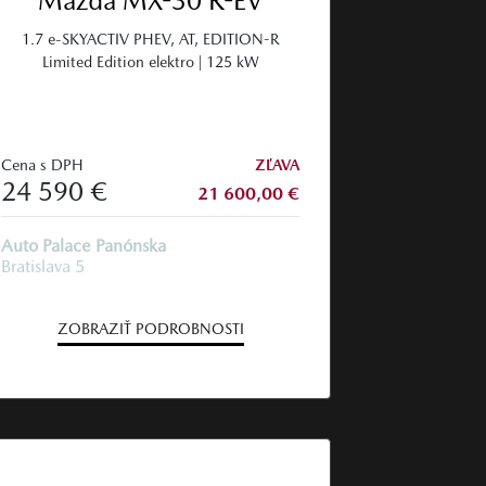
Mazda MX-30 R-EV
1.7 e-SKYACTIV PHEV, AT, EDITION-R
Limited Edition elektro | 125 kW
Cena s DPH
ZĽAVA
24 590 €
21 600,00 €
Auto Palace Panónska
Bratislava 5
ZOBRAZIŤ PODROBNOSTI