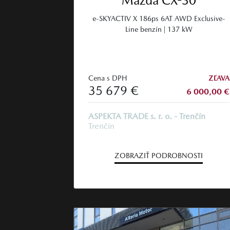
Mazda CX-30
e-SKYACTIV X 186ps 6AT AWD Exclusive-
Line benzín | 137 kW
Cena s DPH
ZĽAVA
35 679 €
6 000,00 €
ASPEKTA TRADE s. r. o. - Trenčín
Trenčín
ZOBRAZIŤ PODROBNOSTI