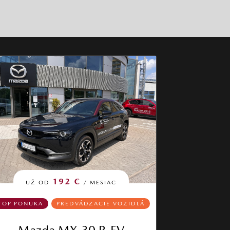
192 €
UŽ OD
/ MESIAC
TOP PONUKA
PREDVÁDZACIE VOZIDLÁ