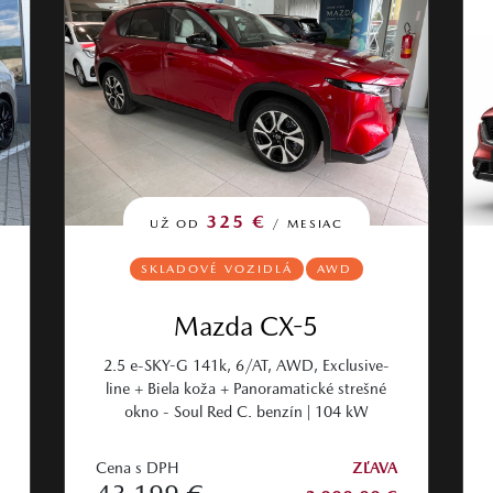
325 €
UŽ OD
/ MESIAC
SKLADOVÉ VOZIDLÁ
AWD
Mazda CX-5
2.5 e-SKY-G 141k, 6/AT, AWD, Exclusive-
line + Biela koža + Panoramatické strešné
okno - Soul Red C. benzín | 104 kW
Cena s DPH
ZĽAVA