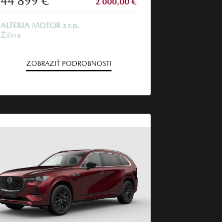
44 899 €
2 000,00 €
ALTERIA MOTOR s r.o.
Žilina
ZOBRAZIŤ PODROBNOSTI