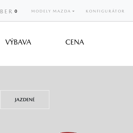
ÝBER
0
MODELY MAZDA
KONFIGURÁTOR
VÝBAVA
CENA
JAZDENÉ