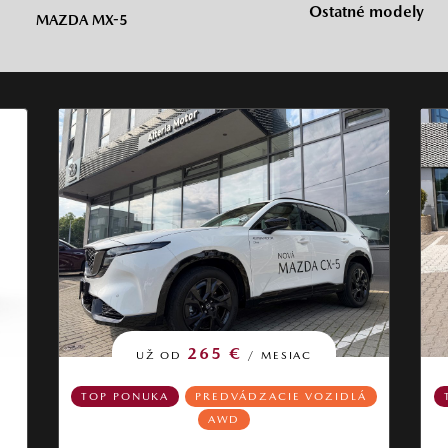
Ostatné modely
MAZDA MX-5
265 €
UŽ OD
/ MESIAC
TOP PONUKA
PREDVÁDZACIE VOZIDLÁ
AWD