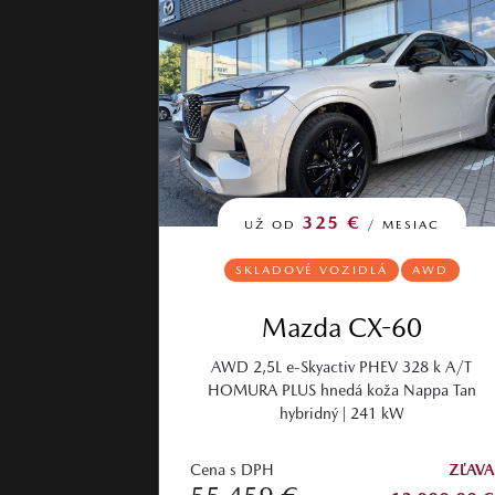
325 €
UŽ OD
/ MESIAC
SKLADOVÉ VOZIDLÁ
AWD
Mazda CX-60
AWD 2,5L e-Skyactiv PHEV 328 k A/T
HOMURA PLUS hnedá koža Nappa Tan
hybridný | 241 kW
Cena s DPH
ZĽAVA