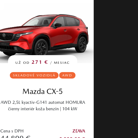
271 €
UŽ OD
/ MESIAC
SKLADOVÉ VOZIDLÁ
AWD
Mazda CX-5
AWD 2,5L kyactiv-G141 automat HOMURA
čierny interiér koža benzín | 104 kW
Cena s DPH
ZĽAVA