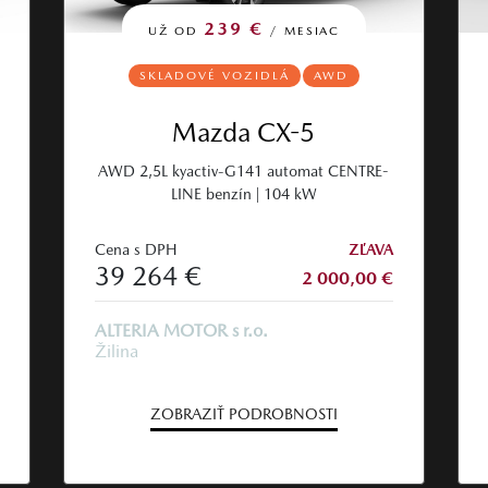
239 €
UŽ OD
/ MESIAC
SKLADOVÉ VOZIDLÁ
AWD
Mazda CX-5
AWD 2,5L kyactiv-G141 automat CENTRE-
LINE benzín | 104 kW
Cena s DPH
ZĽAVA
39 264 €
2 000,00 €
ALTERIA MOTOR s r.o.
Žilina
ZOBRAZIŤ PODROBNOSTI