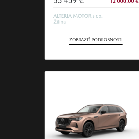
55 459 €
12 000,00 €
ALTERIA MOTOR s r.o.
Žilina
ZOBRAZIŤ PODROBNOSTI