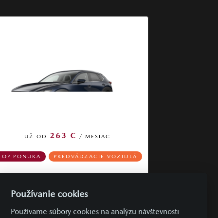
263 €
UŽ OD
/ MESIAC
TOP PONUKA
PREDVÁDZACIE VOZIDLÁ
Mazda CX-30
Používanie cookies
e‑SKYACTIV G 140ps 6AT FWD Centre‑Line
DESI benzín | 103 kW
Používame súbory cookies na analýzu návštevnosti