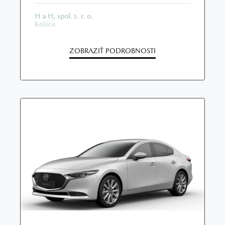
H a H, spol. s. r. o.
Košice
ZOBRAZIŤ PODROBNOSTI