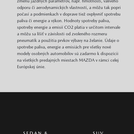
364 €
UŽ OD
/ MESIAC
SKLADOVÉ VOZIDLÁ
Mazda 3
2025 Mazda 3 5HB 2.0L X186koní 6AT Predný
náhon Takumi benzín | 137 kW
Cena s DPH
ZĽAVA
30 900 €
6 839,00 €
H a H, spol. s. r. o.
Košice