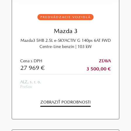
PREDVÁDZACIE VOZIDLÁ
Mazda 3
Mazda3 5HB 2.5L e-SKYACTIV G 140ps 6AT FWD
Centre-Line benzín | 103 kW
Cena s DPH
ZĽAVA
27 969 €
3 500,00 €
ALZ, s. r. o.
Prešov
ZOBRAZIŤ PODROBNOSTI