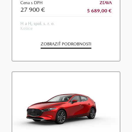
Cena s DPH
ZĽAVA
27 900 €
5 689,00 €
H a H, spol. s. r. o.
Košice
ZOBRAZIŤ PODROBNOSTI