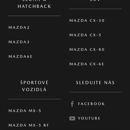
ZOBRAZIŤ PODROBNOSTI
Všetky ceny sú konečné vrátane DPH.
1
Tento portál nie je ponukou predaja jednotlivých
*
autorizovaných predajcov MAZDA a jeho zmyslom je
vyhľadanie a porovnanie dostupných voľných vozidiel
MAZDA v rámci distribučnej siete. Pre obchodnú
ponuku týkajúcu sa predaja konkrétneho vozidla
kontaktujte konkrétneho predajcu MAZDA. Na tomto
portáli sú pre potreby prehľadu zobrazené odporúčané