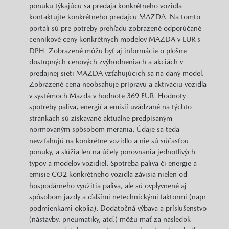
Mazda 3
2,5L e-Skyactiv-G140 automat EXCLUSIVE-LINE
benzín | 103 kW
Cena s DPH
ZĽAVA
30 889 €
3 500,00 €
ALTERIA MOTOR s r.o.
Žilina
ZOBRAZIŤ PODROBNOSTI