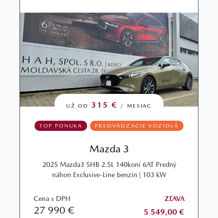
315 €
UŽ OD
/ MESIAC
TOP PONUKA
PREDVÁDZACIE VOZIDLÁ
Mazda 3
2025 Mazda3 5HB 2.5L 140koní 6AT Predný
náhon Exclusive-Line benzín | 103 kW
Cena s DPH
ZĽAVA
27 990 €
5 549,00 €