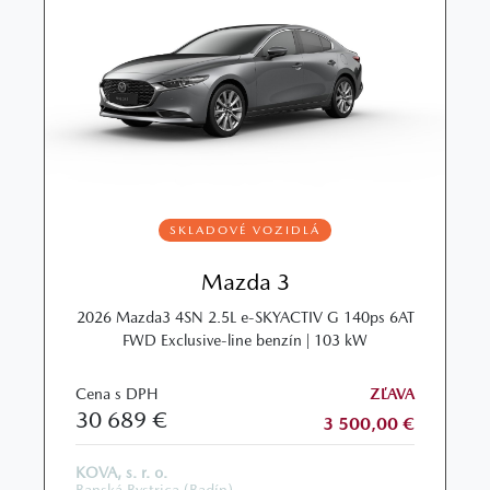
SKLADOVÉ VOZIDLÁ
Mazda 3
2026 Mazda3 4SN 2.5L e‑SKYACTIV G 140ps 6AT
FWD Exclusive‑line benzín | 103 kW
Cena s DPH
ZĽAVA
30 689 €
3 500,00 €
KOVA, s. r. o.
Banská Bystrica (Badín)