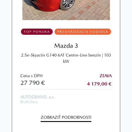
TOP PONUKA
PREDVÁDZACIE VOZIDLÁ
Mazda 3
2.5e-Skyactiv G140 6AT Centre-Line benzín | 103
kW
Cena s DPH
ZĽAVA
27 790 €
4 179,00 €
AUTOGRAND, a.s.
Bratislava
ZOBRAZIŤ PODROBNOSTI