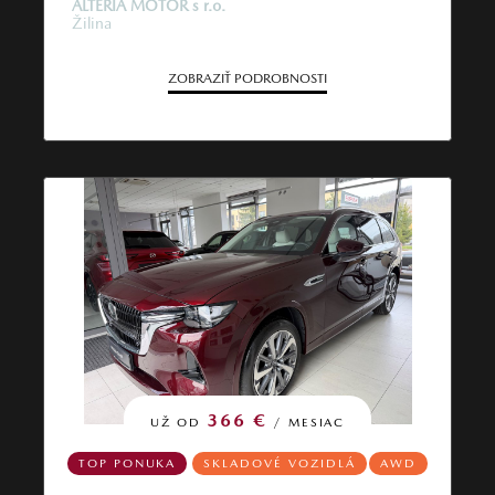
ALTERIA MOTOR s r.o.
Žilina
ZOBRAZIŤ PODROBNOSTI
366 €
UŽ OD
/ MESIAC
TOP PONUKA
SKLADOVÉ VOZIDLÁ
AWD