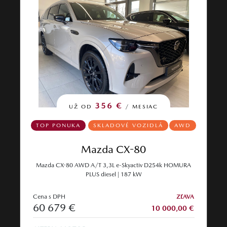
356 €
UŽ OD
/ MESIAC
TOP PONUKA
SKLADOVÉ VOZIDLÁ
AWD
Mazda CX-80
Mazda CX-80 AWD A/T 3,3L e-Skyactiv D254k HOMURA
PLUS diesel | 187 kW
Cena s DPH
ZĽAVA
60 679 €
10 000,00 €