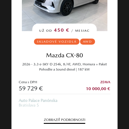
450 €
UŽ OD
/ MESIAC
SKLADOVÉ VOZIDLÁ
AWD
Mazda CX-80
2026 - 3.3 e-SKY-D 254k, 8/AT, AWD, Homura + Paket
Pohodlie a Sound diesel | 187 kW
Cena s DPH
ZĽAVA
59 729 €
10 000,00 €
Auto Palace Panónska
Bratislava 5
ZOBRAZIŤ PODROBNOSTI