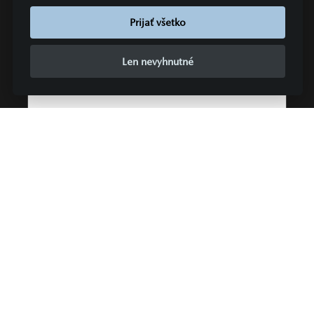
Prijať všetko
Cena s DPH
ZĽAVA
49 934 €
17 500,00 €
Len nevyhnutné
ALTERIA MOTOR s r.o.
Žilina
ZOBRAZIŤ PODROBNOSTI