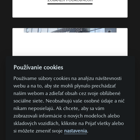
ZOBRAZIŤ PODROBNOSTI
Používanie cookies
Používame súbory cookies na analýzu návštevnosti
webu a na to, aby ste mohli plynulo prechádzať
naším webom a zdieľať obsah cez svoje obľúbené
375 €
UŽ OD
/ MESIAC
sociálne siete. Neobsahujú vaše osobné údaje a nič
nikam neposielajú. Ak chcete, aby sa vám
TOP PONUKA
PREDVÁDZACIE VOZIDLÁ
AWD
zobrazovali informácie o nových modeloch alebo
Mazda CX-60
skladových vozidlách, kliknite na Prijať všetky alebo
si môžete zmeniť svoje
nastavenia
.
AWD 2,5L e-Skyactiv PHEV 327 k A/T HOMURA PLUS
hybridný | 241 kW