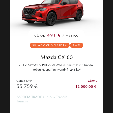
491 €
UŽ OD
/ MESIAC
SKLADOVÉ VOZIDLÁ
AWD
Mazda CX-60
2,5L e-SKYACTIV PHEV 8AT AWD Homura Plus s hnedou
kožou Nappa Tan hybridný | 241 kW
Cena s DPH
ZĽAVA
55 759 €
12 000,00 €
ASPEKTA TRADE s. r. o. - Trenčín
Trenčín