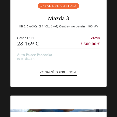
SKLADOVÉ VOZIDLÁ
Mazda 3
HB 2.5 e-SKY-G 140k, 6/AT, Centre-line benzín | 103 kW
Cena s DPH
ZĽAVA
28 169 €
3 500,00 €
Auto Palace Panónska
Bratislava 5
ZOBRAZIŤ PODROBNOSTI