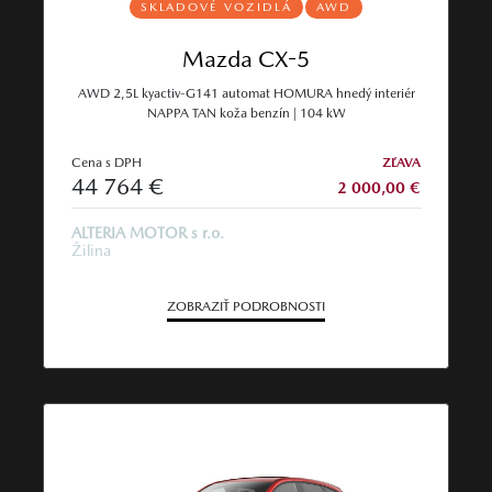
SKLADOVÉ VOZIDLÁ
AWD
Mazda CX-5
AWD 2,5L kyactiv-G141 automat HOMURA hnedý interiér
NAPPA TAN koža benzín | 104 kW
Cena s DPH
ZĽAVA
44 764 €
2 000,00 €
ALTERIA MOTOR s r.o.
Žilina
ZOBRAZIŤ PODROBNOSTI