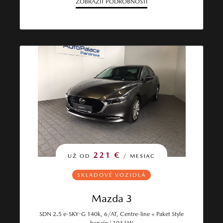
ZOBRAZIŤ PODROBNOSTI
221 €
UŽ OD
/ MESIAC
SKLADOVÉ VOZIDLÁ
Mazda 3
SDN 2.5 e-SKY-G 140k, 6/AT, Centre-line + Paket Style
benzín | 103 kW