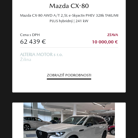
Mazda CX-80
Mazda CX-80 AWD A/T 2,5L e-Skyactiv PHEV 328k TAKUMI
PLUS hybridný | 241 kW
Cena s DPH
ZĽAVA
62 439 €
10 000,00 €
ALTERIA MOTOR s r.o.
Žilina
ZOBRAZIŤ PODROBNOSTI