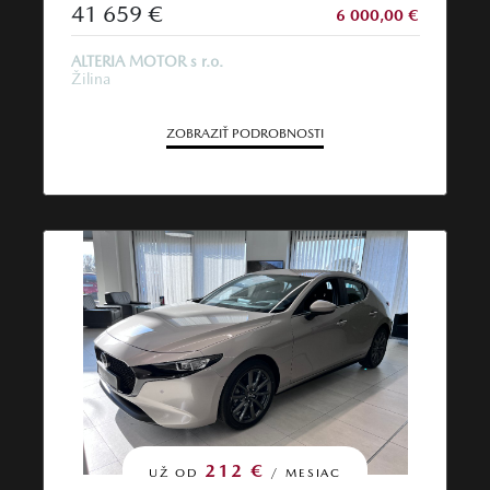
41 659 €
6 000,00 €
ALTERIA MOTOR s r.o.
Žilina
ZOBRAZIŤ PODROBNOSTI
212 €
UŽ OD
/ MESIAC