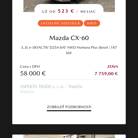
523 €
UŽ OD
/ MESIAC
JAZDENÉ VOZIDLÁ
AWD
Mazda CX-60
3.3L e-SKYACTIV D254 8AT AWD Homura Plus diesel | 187
kW
Cena s DPH
ZĽAVA
58 000 €
7 759,00 €
ASPEKTA TRADE s. r. o. - Trenčín
Trenčín
ZOBRAZIŤ PODROBNOSTI